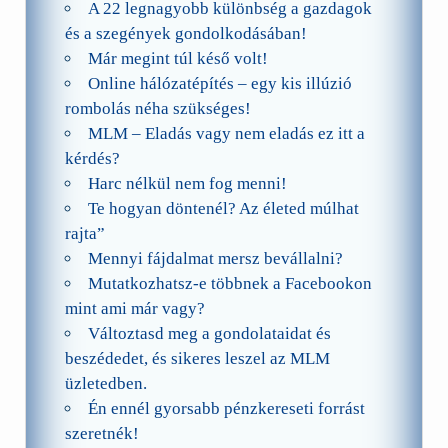
A 22 legnagyobb különbség a gazdagok
és a szegények gondolkodásában!
Már megint túl késő volt!
Online hálózatépítés – egy kis illúzió
rombolás néha szükséges!
MLM – Eladás vagy nem eladás ez itt a
kérdés?
Harc nélkül nem fog menni!
Te hogyan döntenél? Az életed múlhat
rajta”
Mennyi fájdalmat mersz bevállalni?
Mutatkozhatsz-e többnek a Facebookon
mint ami már vagy?
Változtasd meg a gondolataidat és
beszédedet, és sikeres leszel az MLM
üzletedben.
Én ennél gyorsabb pénzkereseti forrást
szeretnék!