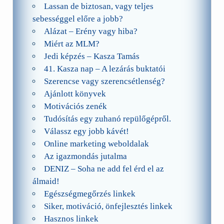
Lassan de biztosan, vagy teljes
sebességgel előre a jobb?
Alázat – Erény vagy hiba?
Miért az MLM?
Jedi képzés – Kasza Tamás
41. Kasza nap – A lezárás buktatói
Szerencse vagy szerencsétlenség?
Ajánlott könyvek
Motivációs zenék
Tudósítás egy zuhanó repülőgépről.
Válassz egy jobb kávét!
Online marketing weboldalak
Az igazmondás jutalma
DENIZ – Soha ne add fel érd el az
álmaid!
Egészségmegőrzés linkek
Siker, motiváció, önfejlesztés linkek
Hasznos linkek