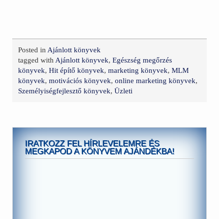
Posted in
Ajánlott könyvek
tagged with
Ajánlott könyvek
,
Egészség megőrzés
könyvek
,
Hit építő könyvek
,
marketing könyvek
,
MLM
könyvek
,
motivációs könyvek
,
online marketing könyvek
,
Személyiségfejlesztő könyvek
,
Üzleti
IRATKOZZ FEL HÍRLEVELEMRE ÉS
MEGKAPOD A KÖNYVEM AJÁNDÉKBA!