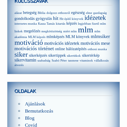
KULCSSZAVAK
betegség
egészség
alázat
Biblia
dolgozz otthonról
elme
gazdagság
idézetek
hit
gondolkodás
gyógyulás
Hit építő könyvek
képzés
internetes munka
Kasza Tamás
kitartás
legjobban fizető mlm
mlm
megelőzés
linkek
megkötözöttség
miért mlm
mlm
mlmsiker
mlmképzés
MLM könyvek
akadémia
MLM képzés
motiváció
motivációs idézetek
motivációs mese
motivációs történet
online hálózatépítés
otthoni munka
siker
sikerképzés
sikertippek
sikertérkép
sikertitkok
sikervitamin
szabadság
Szabó Péter
tanmese
vitaminok
vállalkozás
átverés
OLDALAK
Ajánlások
Bemutatkozás
Blog
Covid