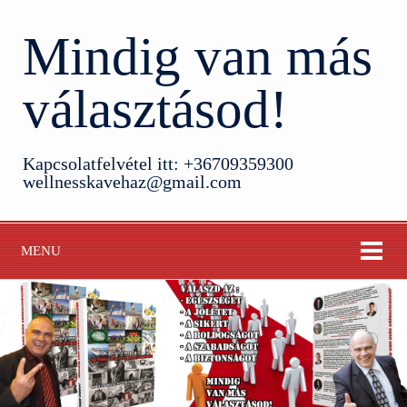
Mindig van más
választásod!
Kapcsolatfelvétel itt: +36709359300
wellnesskavehaz@gmail.com
MENU