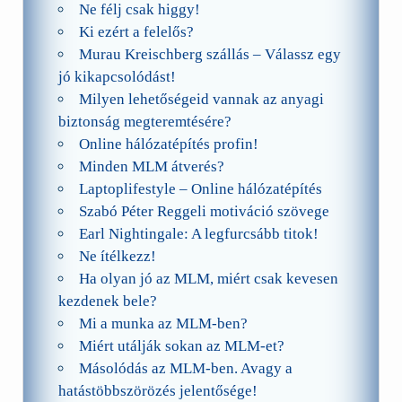
Ne félj csak higgy!
Ki ezért a felelős?
Murau Kreischberg szállás – Válassz egy
jó kikapcsolódást!
Milyen lehetőségeid vannak az anyagi
biztonság megteremtésére?
Online hálózatépítés profin!
Minden MLM átverés?
Laptoplifestyle – Online hálózatépítés
Szabó Péter Reggeli motiváció szövege
Earl Nightingale: A legfurcsább titok!
Ne ítélkezz!
Ha olyan jó az MLM, miért csak kevesen
kezdenek bele?
Mi a munka az MLM-ben?
Miért utálják sokan az MLM-et?
Másolódás az MLM-ben. Avagy a
hatástöbbszörözés jelentősége!