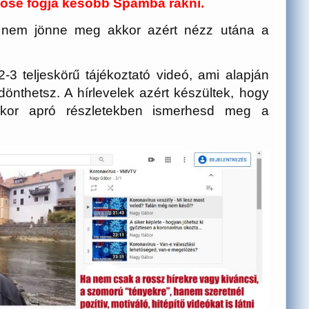
sose fogja később Spamba rakni.
a nem jönne meg akkor azért nézz utána a
-3 teljeskörű tájékoztató videó, ami alapján
nthetsz. A hírlevelek azért készültek, hogy
kkor apró részletekben ismerhesd meg a