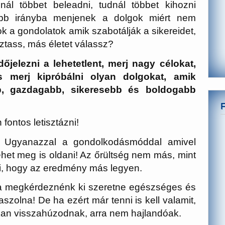
l többet beleadni, tudnál többet kihozni
obb irányba menjenek a dolgok miért nem
 a gondolatok amik szabotálják a sikereidet,
ztass, más életet válassz?
elezni a lehetetlent, merj nagy célokat,
s merj kipróbálni olyan dolgokat, amik
b, gazdagabb, sikeresebb és boldogabb
ontos letisztázni!
: Ugyanazzal a gondolkodásmóddal amivel
het meg is oldani! Az őrültség nem más, mint
rni, hogy az eredmény más legyen.
ha megkérdeznénk ki szeretne egészséges és
szolna! De ha ezért már tenni is kell valamit,
kan visszahúzodnak, arra nem hajlandóak.