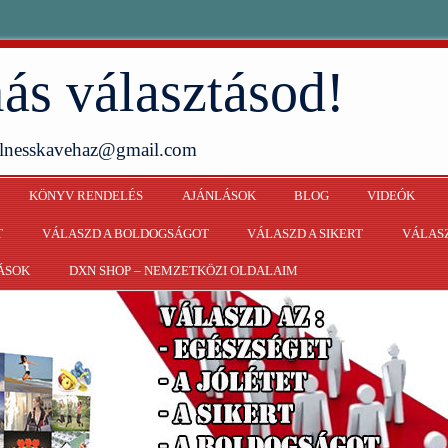
ás választásod!
ellnesskavehaz@gmail.com
KÖNYV RENDELÉS
AJÁNLÁSOK
BLOG
VIDEÓK
T
VÁLASZD A BOLDOGSÁGOT
VÁLASZD A SIKERT
VÁLASZ
ÁSOK
DXN SHOP – NEMZETKÖZI OLDALAIM