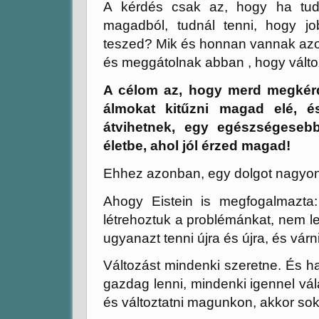
A kérdés csak az, hogy ha tudná
magadból, tudnál tenni, hogy j
teszed? Mik és honnan vannak azok
és meggátolnak abban , hogy válto
A célom az, hogy merd megkérdőj
álmokat kitűzni magad elé, é
átvihetnek, egy egészségeseb
életbe, ahol jól érzed magad!
Ehhez azonban, egy dolgot nagyon f
Ahogy Eistein is megfogalmazta
létrehoztuk a problémánkat, nem le
ugyanazt tenni újra és újra, és vá
Változást mindenki szeretne. És 
gazdag lenni, mindenki igennel vála
és változtatni magunkon, akkor so