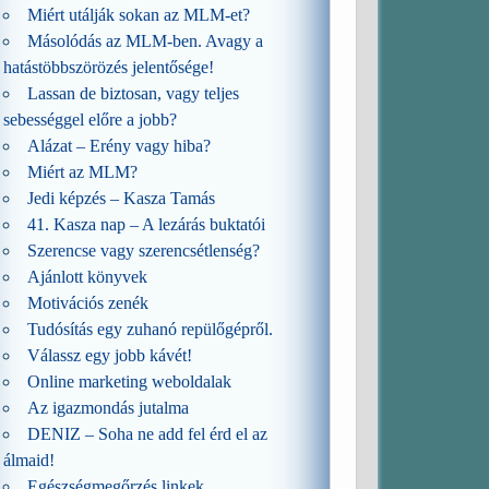
Miért utálják sokan az MLM-et?
Másolódás az MLM-ben. Avagy a
hatástöbbszörözés jelentősége!
Lassan de biztosan, vagy teljes
sebességgel előre a jobb?
Alázat – Erény vagy hiba?
Miért az MLM?
Jedi képzés – Kasza Tamás
41. Kasza nap – A lezárás buktatói
Szerencse vagy szerencsétlenség?
Ajánlott könyvek
Motivációs zenék
Tudósítás egy zuhanó repülőgépről.
Válassz egy jobb kávét!
Online marketing weboldalak
Az igazmondás jutalma
DENIZ – Soha ne add fel érd el az
álmaid!
Egészségmegőrzés linkek