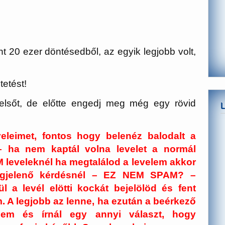
 20 ezer döntésedből, az egyik legjobb volt,
etést!
lsőt, de előtte engedj meg még egy rövid
leimet, fontos hogy belenéz balodalt a
– ha nem kaptál volna levelet a normál
 leveleknél ha megtalálod a levelem akkor
egjelenő kérdésnél – EZ NEM SPAM? –
ül a levél elötti kockát bejelölöd és fent
. A legjobb az lenne, ha ezután a beérkező
elem és írnál egy annyi választ, hogy