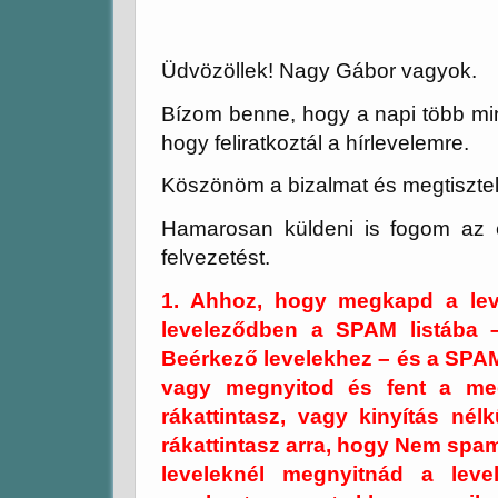
Üdvözöllek! Nagy Gábor vagyok.
Bízom benne, hogy a napi több mint
hogy feliratkoztál a hírlevelemre.
Köszönöm a bizalmat és megtisztelt
Hamarosan küldeni is fogom az e
felvezetést.
1. Ahhoz, hogy megkapd a leve
leveleződben a SPAM listába 
Beérkező levelekhez – és a SPAM
vagy megnyitod és fent a m
rákattintasz, vagy kinyítás nélk
rákattintasz arra, hogy Nem spam
leveleknél megnyitnád a lev