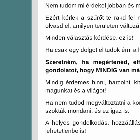
Nem tudom mi érdekel jobban és m
Ezért kérlek a szűrőt te rakd fe
olvasd el, amilyen területen változ
Minden választás kérdése, ez is!
Ha csak egy dolgot el tudok érni a 
Szeretném, ha megértenéd, e
gondolatot, hogy MINDIG van má
Mindig érdemes hinni, harcolni, ki
magunkat és a világot!
Ha nem tudod megváltoztatni a kö
szokták mondani, és ez igaz is.
A helyes gondolkodás, hozzáállá
lehetetlenbe is!