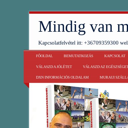
Mindig van m
Kapcsolatfelvétel itt: +36709359300 w
FŐOLDAL
BEMUTATKOZÁS
KAPCSOLAT
VÁLASZD A JÓLÉTET
VÁLASZD AZ EGÉSZSÉGE
DXN INFORMÁCIÓS OLDALAM
MURAUI SZÁLL