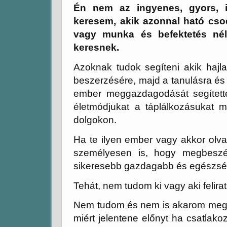
Én nem az ingyenes, gyors, 
keresem, akik azonnal ható csod
vagy munka és befektetés nél
keresnek.
Azoknak tudok segíteni akik hajl
beszerzésére, majd a tanulásra és
ember meggazdagodását segítette
életmódjukat a táplálkozásukat má
dolgokon.
Ha te ilyen ember vagy akkor olva
személyesen is, hogy megbeszélj
sikeresebb gazdagabb és egészsége
Tehát, nem tudom ki vagy aki felirat
Nem tudom és nem is akarom megm
miért jelentene előnyt ha
csatlako