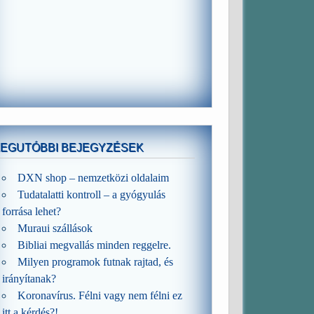
LEGUTÓBBI BEJEGYZÉSEK
DXN shop – nemzetközi oldalaim
Tudatalatti kontroll – a gyógyulás
forrása lehet?
Muraui szállások
Bibliai megvallás minden reggelre.
Milyen programok futnak rajtad, és
irányítanak?
Koronavírus. Félni vagy nem félni ez
itt a kérdés?!