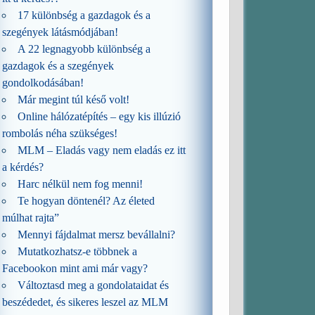
17 különbség a gazdagok és a
szegények látásmódjában!
A 22 legnagyobb különbség a
gazdagok és a szegények
gondolkodásában!
Már megint túl késő volt!
Online hálózatépítés – egy kis illúzió
rombolás néha szükséges!
MLM – Eladás vagy nem eladás ez itt
a kérdés?
Harc nélkül nem fog menni!
Te hogyan döntenél? Az életed
múlhat rajta”
Mennyi fájdalmat mersz bevállalni?
Mutatkozhatsz-e többnek a
Facebookon mint ami már vagy?
Változtasd meg a gondolataidat és
beszédedet, és sikeres leszel az MLM