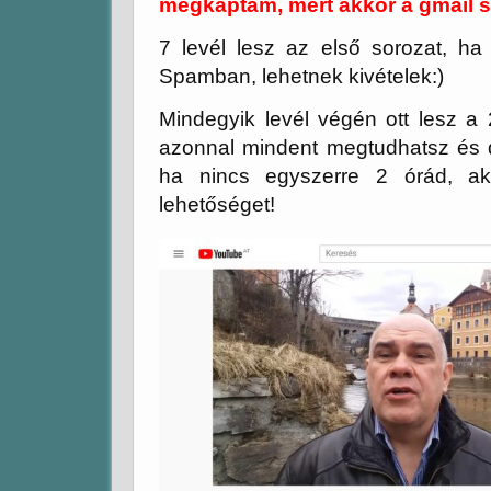
megkaptam, mert akkor a gmail 
7 levél lesz az első sorozat, h
Spamban, lehetnek kivételek:)
Mindegyik levél végén ott lesz a 2
azonnal mindent megtudhatsz és dö
ha nincs egyszerre 2 órád, a
lehetőséget!