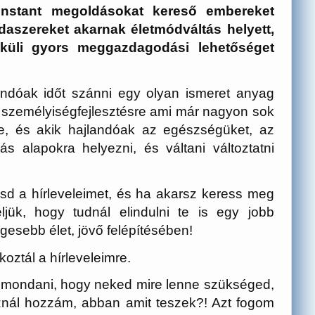
instant megoldásokat kereső embereket
aszereket akarnak életmódváltás helyett,
küli gyors meggazdagodási lehetőséget
andóak időt szánni egy olyan ismeret anyag
 személyiségfejlesztésre ami már nagyon sok
, és akik hajlandóak az egészségüket, az
s alapokra helyezni, és váltani változtatni
sd a hírleveleimet, és ha akarsz keress meg
ük, hogy tudnál elindulni te is egy jobb
sebb élet, jövő felépítésében!
koztál a hírleveleimre.
ondani, hogy neked mire lenne szükséged,
znál
hozzám, abban amit teszek?!
Azt fogom