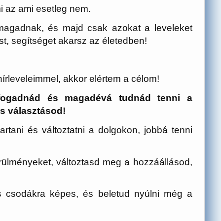
i az ami esetleg nem.
l magadnak, és majd csak azokat a leveleket
ást, segítséget akarsz az életedben!
hírleveleimmel, akkor elértem a célom!
lfogadnád és magadévá tudnád tenni a
s választásod!
tartani és változtatni a dolgokon, jobbá tenni
rülményeket, változtasd meg a hozzáállásod,
s csodákra képes, és beletud nyúlni még a