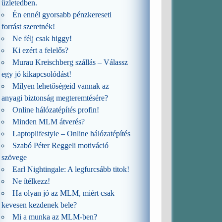
üzletedben.
Én ennél gyorsabb pénzkereseti
forrást szeretnék!
Ne félj csak higgy!
Ki ezért a felelős?
Murau Kreischberg szállás – Válassz
egy jó kikapcsolódást!
Milyen lehetőségeid vannak az
anyagi biztonság megteremtésére?
Online hálózatépítés profin!
Minden MLM átverés?
Laptoplifestyle – Online hálózatépítés
Szabó Péter Reggeli motiváció
szövege
Earl Nightingale: A legfurcsább titok!
Ne ítélkezz!
Ha olyan jó az MLM, miért csak
kevesen kezdenek bele?
Mi a munka az MLM-ben?