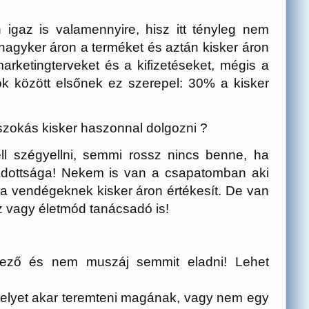
igaz is valamennyire, hisz itt tényleg nem
nagyker áron a terméket és aztán kisker áron
rketingterveket és a kifizetéseket, mégis a
ok között elsőnek ez szerepel: 30% a kisker
szokás kisker haszonnal dolgozni ?
ll szégyellni, semmi rossz nincs benne, ha
 adottsága! Nekem is van a csapatomban aki
 a vendégeknek kisker áron értékesít. De van
sz vagy életmód tanácsadó is!
lező és nem muszáj semmit eladni! Lehet
lyet akar teremteni magának, vagy nem egy