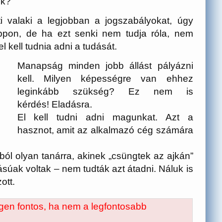
ek?
i valaki a legjobban a jogszabályokat, úgy
oppon, de ha ezt
senki nem tudja róla, nem
l kell tudnia adni a tudását.
Manapság
minden jobb állást pályázni
kell
. Milyen képességre van ehhez
leginkább szükség? Ez nem is
kérdés!
Eladásra
.
El kell tudni adni magunkat. Azt a
hasznot, amit az alkalmazó cég számára
ból olyan tanárra, akinek „csüngtek az ajkán”
súak voltak – nem tudták azt átadni. Náluk is
ott.
 igen fontos, ha nem a
legfontosabb