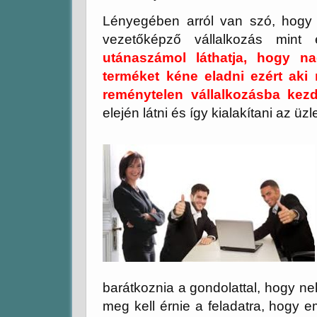
Lényegében arról van szó, hogy 
vezetőképző vállalkozás mint 
utánaszámol láthatja, hogy 
terméket kéne eladni ezért aki 
reménytelen vállalkozásba kezd
elején látni és így kialakítani az üzle
barátkoznia a gondolattal, hogy ne
meg kell érnie a feladatra, hogy e