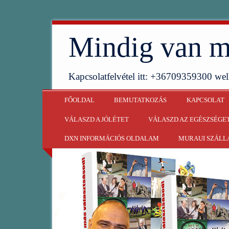
Mindig van m
Kapcsolatfelvétel itt: +36709359300 w
FŐOLDAL
BEMUTATKOZÁS
KAPCSOLAT
VÁLASZD A JÓLÉTET
VÁLASZD AZ EGÉSZSÉGE
DXN INFORMÁCIÓS OLDALAM
MURAUI SZÁLL