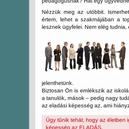
pedagógusnak? Hát egy ügyvédn
Nézzük meg az utóbbit. Ismerhet
értem, lehet a szakmájában a t
lesznek ügyfelei
. Nem elég tudnia, e
jelenthetünk.
Biztosan Ön is emlékszik az iskolá
a tanulók, mások – pedig nagy tudá
az
eladási képesség
az, ami hiányz
Úgy tûnik tehát, hogy az életben
képesség az ELADÁS
.