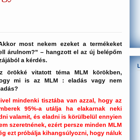
Akkor most nekem ezeket a termékeket
ell árulnom?” – hangzott el az új belépőm
zájából a kérdés.
z örökké vitatott téma MLM körökben,
ogy mi is az MLM : eladás vagy nem
ladás?
ivel mindenki tisztába van azzal, hogy az
mberek 95%-a utálja ha elakarnak neki
dni valamit, és eladni is körülbelül ennyien
em szeretnének, ezért persze minden MLM
ég ezt próbálja kihangsúlyozni, hogy náluk