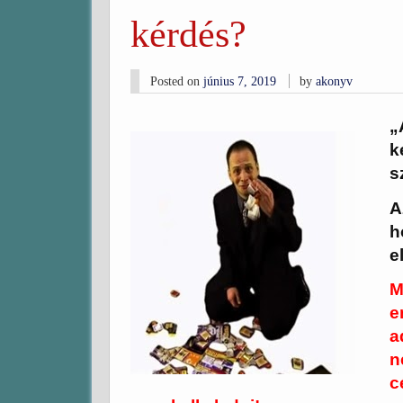
kérdés?
Posted on
június 7, 2019
by
akonyv
„
k
s
A
h
e
M
e
a
n
c