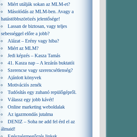
Miért utálják sokan az MLM-et?
Másolódás az MLM-ben. Avagy a
hatástöbbszörözés jelentősége!
Lassan de biztosan, vagy teljes
sebességgel előre a jobb?
Alázat – Erény vagy hiba?
Miért az MLM?
Jedi képzés – Kasza Tamás
41. Kasza nap – A lezárás buktatói
Szerencse vagy szerencsétlenség?
Ajánlott könyvek
Motivációs zenék
Tudósítás egy zuhanó repülőgépről.
Válassz egy jobb kávét!
Online marketing weboldalak
Az igazmondás jutalma
DENIZ – Soha ne add fel érd el az
álmaid!
Egészségmegőrzés linkek