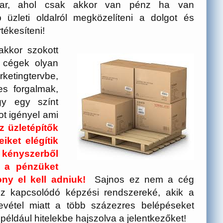
akar, ahol csak akkor van pénz ha van
 üzleti oldalról megközelíteni a dolgot és
tékesíteni!
akkor szokott
 cégek olyan
ketingtervbe,
es forgalmak,
gy egy színt
ot igényel ami
z üzletépítők
ket elégítik
kényszerből
 a pénzüket
ny el kell adniuk!
Sajnos ez nem a cég
z kapcsolódó képzési rendszereké, akik a
vétel miatt a több százezres belépéseket
 például hitelekbe hajszolva a jelentkezőket!