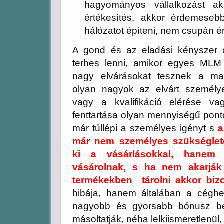
hagyományos vállalkozást 
értékesítés, akkor érdemesebb
hálózatot építeni, nem csupán ér
A gond és az eladási kényszer 
terhes lenni, amikor egyes MLM
nagy elvárásokat tesznek a mar
olyan nagyok az elvárt személy
vagy a kvalifikáció elérése va
fenttartása olyan mennyiségű pont
már túllépi a személyes igényt s
a
már nem személyes szükségletei
ki a vásárlásokkal, hanem 
vásárolnak, s ha nem akarják
termékekben tárolni akkor bizo
hibája, hanem általában a céghe
nagyobb és gyorsabb
bónusz
be
másoltatják, néha lelkiismeretlenül,