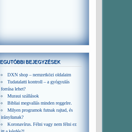
LEGUTÓBBI BEJEGYZÉSEK
DXN shop – nemzetközi oldalaim
Tudatalatti kontroll – a gyógyulás
forrása lehet?
Muraui szállások
Bibliai megvallás minden reggelre.
Milyen programok futnak rajtad, és
irányítanak?
Koronavírus. Félni vagy nem félni ez
itt a kérdés?!