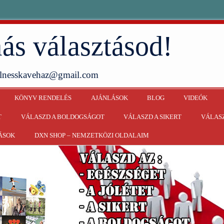
ás választásod!
ellnesskavehaz@gmail.com
KÖNYV RENDELÉS
AJÁNLÁSOK
BLOG
VIDEÓK
T
VÁLASZD A BOLDOGSÁGOT
VÁLASZD A SIKERT
VÁLASZ
ÁSOK
DXN SHOP – NEMZETKÖZI OLDALAIM