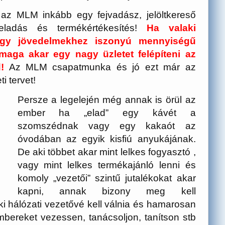
az MLM inkább egy fejvadász, jelöltkereső
eladás és termékértékesítés!
Ha valaki
nagy jövedelmekhez iszonyú mennyiségű
maga akar egy nagy üzletet felépíteni az
!
Az MLM csapatmunka és jó ezt már az
ti tervet!
Persze a legelején még annak is örül az
ember ha „elad” egy kávét a
szomszédnak vagy egy kakaót az
óvodában az egyik kisfiú anyukájának.
De aki többet akar mint lelkes fogyasztó ,
vagy mint lelkes termékajánló lenni és
komoly „vezetői” szintű jutalékokat akar
kapni, annak bizony meg kell
ki hálózati vezetővé kell válnia és hamarosan
mbereket vezessen, tanácsoljon, tanítson stb