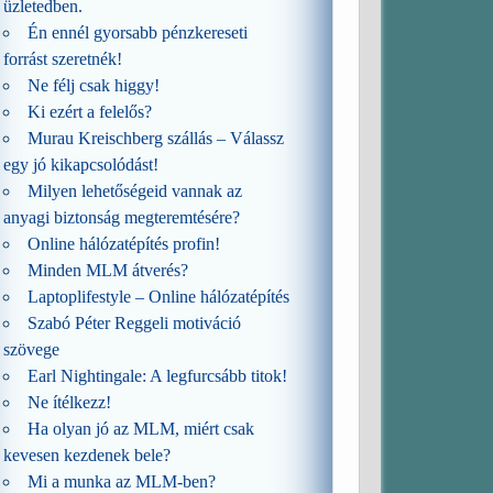
üzletedben.
Én ennél gyorsabb pénzkereseti
forrást szeretnék!
Ne félj csak higgy!
Ki ezért a felelős?
Murau Kreischberg szállás – Válassz
egy jó kikapcsolódást!
Milyen lehetőségeid vannak az
anyagi biztonság megteremtésére?
Online hálózatépítés profin!
Minden MLM átverés?
Laptoplifestyle – Online hálózatépítés
Szabó Péter Reggeli motiváció
szövege
Earl Nightingale: A legfurcsább titok!
Ne ítélkezz!
Ha olyan jó az MLM, miért csak
kevesen kezdenek bele?
Mi a munka az MLM-ben?