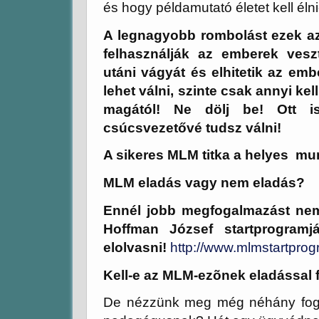
és hogy példamutató életet kell él
A legnagyobb rombolást ezek a
felhasználják az emberek vesz
utáni vágyát és elhitetik az em
lehet válni, szinte csak annyi ke
magától! Ne dölj be! Ott i
csúcsvezetővé tudsz válni!
A sikeres MLM titka a helyes mu
MLM eladás vagy nem eladás?
Ennél jobb megfogalmazást nem
Hoffman József startprogram
elolvasni!
http://www.mlmstartpro
Kell-e az MLM-ezõnek eladással 
De nézzünk meg még néhány fogla