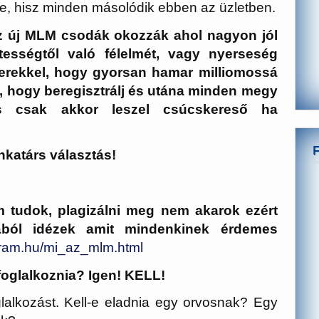
nie, hisz minden másolódik ebben az üzletben.
z új MLM csodák okozzák ahol nagyon jól
tességtől való félelmét, vagy nyerseség
berekkel, hogy gyorsan hamar milliomossá
ll, hogy beregisztrálj és utána minden megy
s csak akkor leszel csúcskereső ha
nkatárs választás!
 tudok, plagizálni meg nem akarok ezért
jából idézek amit mindenkinek érdemes
gram.hu/mi_az_mlm.html
foglalkoznia? Igen!
KELL!
lkozást. Kell-e eladnia egy orvosnak? Egy