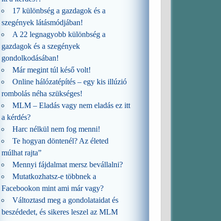
17 különbség a gazdagok és a
szegények látásmódjában!
A 22 legnagyobb különbség a
gazdagok és a szegények
gondolkodásában!
Már megint túl késő volt!
Online hálózatépítés – egy kis illúzió
rombolás néha szükséges!
MLM – Eladás vagy nem eladás ez itt
a kérdés?
Harc nélkül nem fog menni!
Te hogyan döntenél? Az életed
múlhat rajta”
Mennyi fájdalmat mersz bevállalni?
Mutatkozhatsz-e többnek a
Facebookon mint ami már vagy?
Változtasd meg a gondolataidat és
beszédedet, és sikeres leszel az MLM