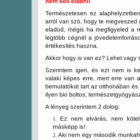
nem kell eladni!
Természetesen ez alaphelyzetben 
arról van szó, hogy te megveszed 
eladod, mégis ha megfigyeled a ma
legtöbb cégnél a jövedelemforrás
értékesítés haszna.
Akkor hogy is van ez? Lehet vagy 
Szerintem igen, és ezt nem is ke
valaki képes erre, mert erre van
bemutatókat tart az otthonában és
ilyen bio boltos, természetgyógyá
A lényeg szerintem 2 dolog:
Ez nem elvárás, nem köte
másképp is!
Aki nem egy második munkahe