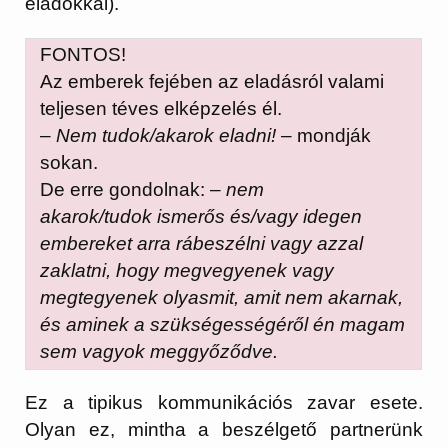
eladókkal).
FONTOS!
Az emberek fejében az eladásról valami
teljesen téves elképzelés él.
–
Nem tudok/akarok eladni!
– mondják
sokan.
De erre gondolnak: –
nem
akarok/tudok
ismerős
és/vagy idegen
embereket arra rábeszélni vagy azzal
zaklatni, hogy megvegyenek vagy
megtegyenek olyasmit, amit nem akarnak,
és aminek a
szükségességéről
én magam
sem vagyok
meggyőződve.
Ez a tipikus
kommunikációs zavar
esete.
Olyan ez, mintha a beszélgető partnerünk