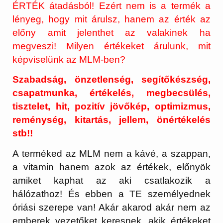
ÉRTÉK átadásból! Ezért nem is a termék a
lényeg, hogy mit árulsz, hanem az érték az
előny
amit jelenthet az valakinek ha
megveszi! Milyen értékeket árulunk, mit
képviselünk az MLM-ben?
Szabadság, önzetlenség, segítőkészség,
csapatmunka, értékelés, megbecsülés,
tisztelet, hit, pozitív jövőkép, optimizmus,
reménység, kitartás, jellem, önértékelés
stb!!
A terméked az MLM nem a kávé, a szappan,
a vitamin hanem azok az értékek, előnyök
amiket kaphat az aki csatlakozik a
hálózathoz! És ebben a TE személyednek
óriási szerepe van! Akár akarod akár nem az
emberek vezetőket keresnek, akik értékeket