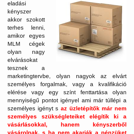
eladási
kényszer
akkor szokott
terhes lenni,
amikor egyes
MLM cégek
olyan nagy
elvárásokat
tesznek a
marketingtervbe, olyan nagyok az elvárt
személyes forgalmak, vagy a kvalifikáció
elérése vagy egy színt fenttartása olyan
mennyiségű pontot igényel ami már túllépi a
személyes igényt s
az üzletépítők már nem
személyes szükségleteiket elégítik ki a
vásárlásokkal, hanem kényszerből
vásárolnak, s ha nem akarják a pénzüket