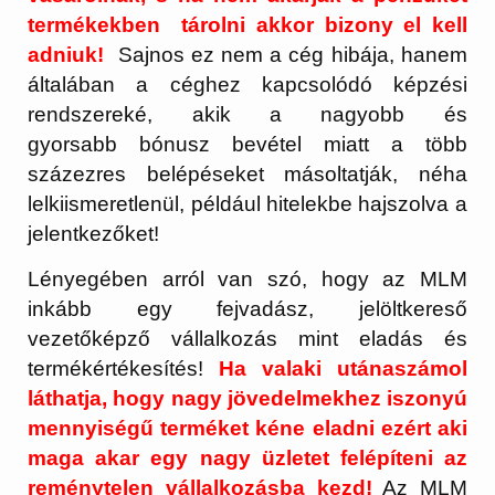
termékekben tárolni akkor bizony el kell
adniuk!
Sajnos ez nem a cég hibája, hanem
általában a céghez kapcsolódó képzési
rendszereké, akik a nagyobb és
gyorsabb
bónusz
bevétel miatt a több
százezres belépéseket másoltatják, néha
lelkiismeretlenül, például hitelekbe hajszolva a
jelentkezőket!
Lényegében arról van szó, hogy az MLM
inkább egy fejvadász, jelöltkereső
vezetőképző vállalkozás mint eladás és
termékértékesítés!
Ha valaki utánaszámol
láthatja, hogy nagy jövedelmekhez iszonyú
mennyiségű terméket kéne eladni ezért aki
maga akar egy nagy üzletet felépíteni az
reménytelen vállalkozásba kezd!
Az MLM