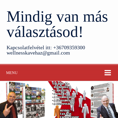
Mindig van más
választásod!
Kapcsolatfelvétel itt: +36709359300
wellnesskavehaz@gmail.com
MENU