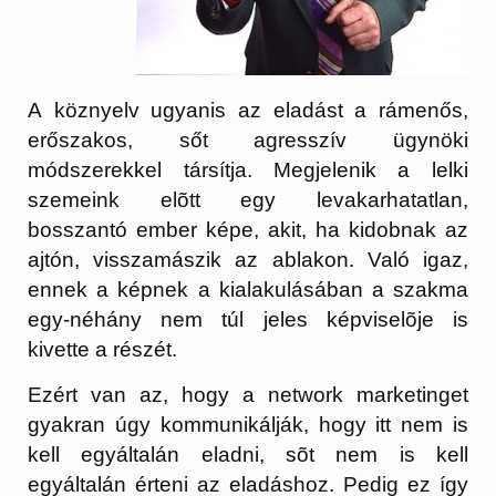
A köznyelv ugyanis az eladást a rámenős,
erőszakos, sőt agresszív ügynöki
módszerekkel társítja. Megjelenik a lelki
szemeink elõtt egy levakarhatatlan,
bosszantó ember képe, akit, ha kidobnak az
ajtón, visszamászik az ablakon. Való igaz,
ennek a képnek a kialakulásában a szakma
egy-néhány nem túl jeles képviselõje is
kivette a részét.
Ezért van az, hogy a network marketinget
gyakran úgy kommunikálják, hogy itt nem is
kell egyáltalán eladni, sõt nem is kell
egyáltalán érteni az eladáshoz.
Pedig ez így