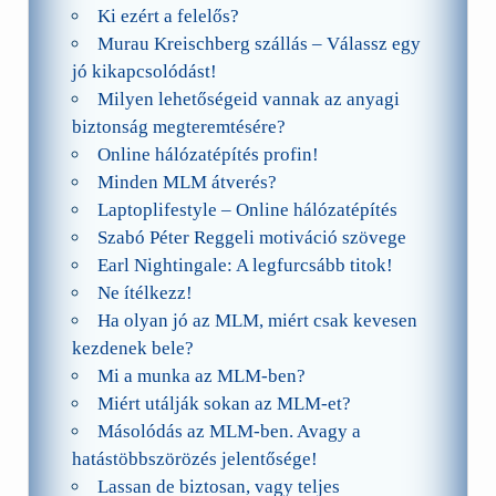
Ki ezért a felelős?
Murau Kreischberg szállás – Válassz egy
jó kikapcsolódást!
Milyen lehetőségeid vannak az anyagi
biztonság megteremtésére?
Online hálózatépítés profin!
Minden MLM átverés?
Laptoplifestyle – Online hálózatépítés
Szabó Péter Reggeli motiváció szövege
Earl Nightingale: A legfurcsább titok!
Ne ítélkezz!
Ha olyan jó az MLM, miért csak kevesen
kezdenek bele?
Mi a munka az MLM-ben?
Miért utálják sokan az MLM-et?
Másolódás az MLM-ben. Avagy a
hatástöbbszörözés jelentősége!
Lassan de biztosan, vagy teljes