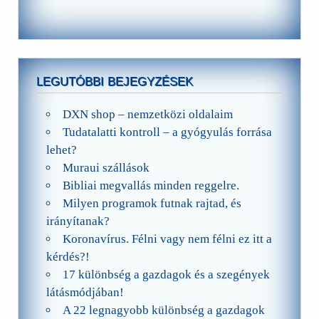
LEGUTÓBBI BEJEGYZÉSEK
DXN shop – nemzetközi oldalaim
Tudatalatti kontroll – a gyógyulás forrása
lehet?
Muraui szállások
Bibliai megvallás minden reggelre.
Milyen programok futnak rajtad, és
irányítanak?
Koronavírus. Félni vagy nem félni ez itt a
kérdés?!
17 különbség a gazdagok és a szegények
látásmódjában!
A 22 legnagyobb különbség a gazdagok