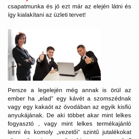
csapatmunka és jó ezt már az elején látni és
így kialakítani az üzleti tervet!
Persze a legelején még annak is örül az
ember ha „elad” egy kávét a szomszédnak
vagy egy kakaót az óvodában az egyik kisfiú
anyukájának. De aki többet akar mint lelkes
fogyasztó , vagy mint lelkes termékajánló
lenni és komoly „vezetői” szintű jutalékokat