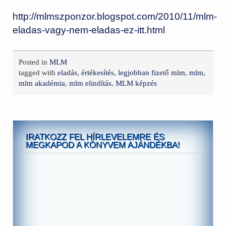
http://mlmszponzor.blogspot.com/2010/11/mlm-
eladas-vagy-nem-eladas-ez-itt.html
Posted in
MLM
tagged with
eladás
,
értékesítés
,
legjobban fizető mlm
,
mlm
,
mlm akadémia
,
mlm elindítás
,
MLM képzés
IRATKOZZ FEL HÍRLEVELEMRE ÉS
MEGKAPOD A KÖNYVEM AJÁNDÉKBA!