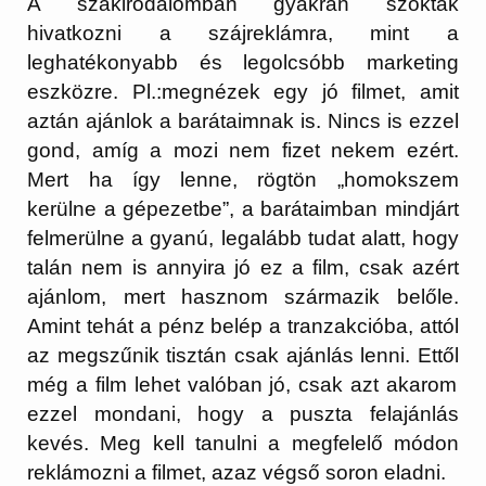
A szakirodalomban gyakran szoktak
hivatkozni a szájreklámra, mint a
leghatékonyabb és legolcsóbb marketing
eszközre. Pl.:megnézek egy jó filmet, amit
aztán ajánlok a barátaimnak is.
Nincs is ezzel
gond, amíg a mozi nem fizet nekem ezért.
Mert ha így lenne, rögtön „homokszem
kerülne a gépezetbe”, a barátaimban mindjárt
felmerülne a gyanú, legalább tudat alatt, hogy
talán nem is annyira jó ez a film, csak azért
ajánlom, mert hasznom származik
belőle
.
Amint tehát a pénz belép a tranzakcióba, attól
az
megszűnik
tisztán csak ajánlás lenni.
Ettől
még a film lehet valóban jó, csak azt akarom
ezzel mondani, hogy a puszta felajánlás
kevés. Meg kell tanulni a
megfelelő
módon
reklámozni a filmet, azaz
végső
soron eladni.