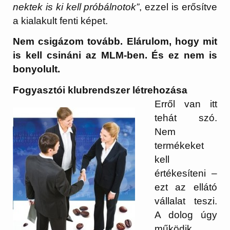
nektek is ki kell próbálnotok”
, ezzel is
erősítve
a kialakult fenti képet.
Nem csigázom tovább. Elárulom, hogy mit
is kell csináni az MLM-ben. És ez nem is
bonyolult.
Fogyasztói klubrendszer létrehozása
Erről van itt
tehát szó.
Nem
termékeket
kell
értékesíteni –
ezt az ellátó
vállalat teszi.
A dolog úgy
működik,