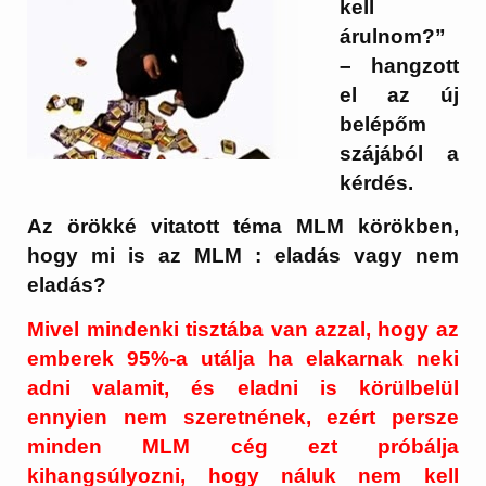
kell
árulnom?”
– hangzott
el az új
belépőm
szájából a
kérdés.
Az örökké vitatott téma MLM körökben,
hogy mi is az MLM : eladás vagy nem
eladás?
Mivel mindenki tisztába van azzal, hogy az
emberek 95%-a utálja ha elakarnak neki
adni valamit, és eladni is körülbelül
ennyien nem szeretnének, ezért persze
minden MLM cég ezt próbálja
kihangsúlyozni, hogy náluk nem kell