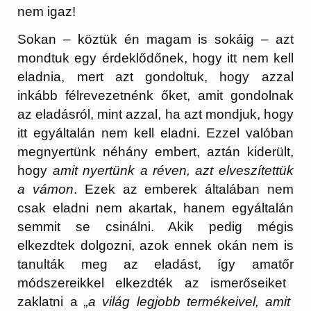
nem igaz!
Sokan – köztük én magam is sokáig – azt
mondtuk egy érdeklődőnek, hogy itt nem kell
eladnia, mert azt gondoltuk, hogy
azzal
inkább félrevezetnénk
őket
, amit gondolnak
az eladásról, mint azzal, ha azt mondjuk, hogy
itt egyáltalán nem kell eladni
. Ezzel valóban
megnyertünk néhány embert, aztán kiderült,
hogy
amit nyertünk a réven, azt elveszítettük
a vámon
.
Ezek az emberek általában nem
csak eladni nem akartak, hanem egyáltalán
semmit se csinálni. Akik pedig mégis
elkezdtek dolgozni, azok ennek okán nem is
tanulták meg az eladást, így
amatőr
módszereikkel elkezdték az
ismerőseiket
zaklatni a
„a világ legjobb termékeivel, amit