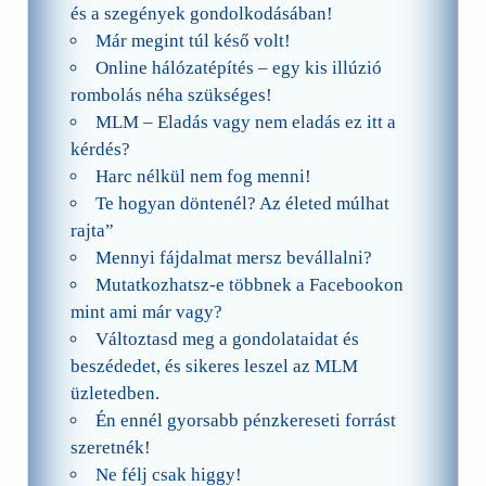
és a szegények gondolkodásában!
Már megint túl késő volt!
Online hálózatépítés – egy kis illúzió
rombolás néha szükséges!
MLM – Eladás vagy nem eladás ez itt a
kérdés?
Harc nélkül nem fog menni!
Te hogyan döntenél? Az életed múlhat
rajta”
Mennyi fájdalmat mersz bevállalni?
Mutatkozhatsz-e többnek a Facebookon
mint ami már vagy?
Változtasd meg a gondolataidat és
beszédedet, és sikeres leszel az MLM
üzletedben.
Én ennél gyorsabb pénzkereseti forrást
szeretnék!
Ne félj csak higgy!