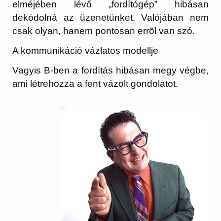
elméjében lévő „fordítógép” hibásan
dekódolná az üzenetünket. Valójában nem
csak olyan, hanem pontosan errõl van szó.
A kommunikáció vázlatos modellje
Vagyis
B
-ben a fordítás hibásan megy végbe,
ami létrehozza a fent vázolt gondolatot.