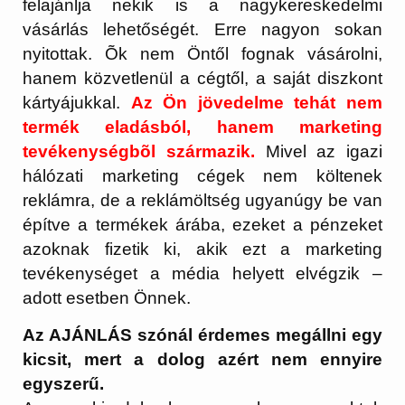
felajánlja nekik is a nagykereskedelmi
vásárlás lehetőségét. Erre nagyon sokan
nyitottak. Õk nem Öntől fognak vásárolni,
hanem közvetlenül a cégtől, a saját diszkont
kártyájukkal.
Az Ön jövedelme tehát nem
termék eladásból, hanem marketing
tevékenységbõl származik.
Mivel az igazi
hálózati marketing cégek nem költenek
reklámra, de a reklámöltség ugyanúgy be van
építve a termékek árába, ezeket a pénzeket
azoknak fizetik ki, akik ezt a marketing
tevékenységet a média helyett elvégzik –
adott esetben Önnek.
Az AJÁNLÁS szónál érdemes megállni egy
kicsit, mert a dolog azért nem ennyire
egyszerű.