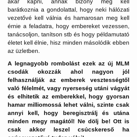
akar kapni, annak bizony meg kell
barátkoznia a gondolattal, hogy neki hálózati
vezetővé kell válnia és hamarosan meg kell
érnie a feladatra, hogy embereket vezessen,
tanácsoljon, tanítson stb és hogy példamutató
életet kell élnie, hisz minden másolódik ebben
az üzletben.
A legnagyobb rombolást ezek az új MLM
csodák okozzák ahol nagyon jól
felhasználják az emberek vesztességtől
való félelmét, vagy nyerseség utáni vágyát
és elhitetik az emberekkel, hogy gyorsan
hamar milliomossá lehet válni, szinte csak
annyi kell, hogy beregisztrálj és utána
minden megy magától! Ne dölj be! Ott is
csak akkor leszel csúcskereső ha