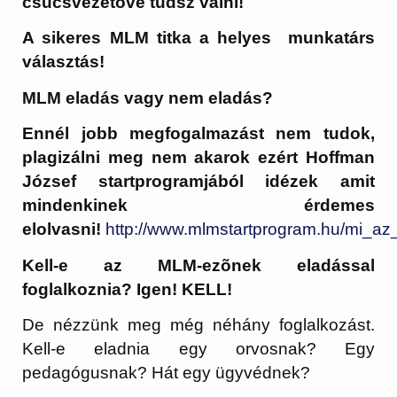
csúcsvezetővé tudsz válni!
A sikeres MLM titka a helyes munkatárs
választás!
MLM eladás vagy nem eladás?
Ennél jobb megfogalmazást nem tudok,
plagizálni meg nem akarok ezért Hoffman
József startprogramjából idézek amit
mindenkinek érdemes
elolvasni!
http://www.mlmstartprogram.hu/mi_az
Kell-e az MLM-ezõnek eladással
foglalkoznia? Igen!
KELL!
De nézzünk meg még néhány foglalkozást.
Kell-e eladnia egy orvosnak? Egy
pedagógusnak? Hát egy ügyvédnek?