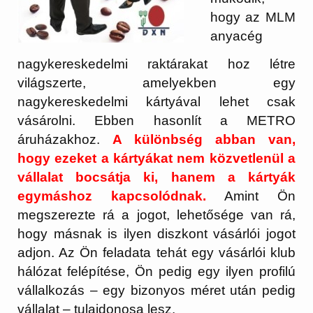
hogy az MLM
anyacég
nagykereskedelmi raktárakat hoz létre
világszerte, amelyekben egy
nagykereskedelmi kártyával lehet csak
vásárolni. Ebben hasonlít a METRO
áruházakhoz.
A különbség abban van,
hogy ezeket a kártyákat nem közvetlenül a
vállalat bocsátja ki, hanem a kártyák
egymáshoz kapcsolódnak.
Amint Ön
megszerezte rá a jogot,
lehetősége
van rá,
hogy másnak is ilyen diszkont vásárlói jogot
adjon.
Az Ön feladata tehát egy vásárlói klub
hálózat felépítése, Ön pedig egy ilyen profilú
vállalkozás – egy bizonyos méret után pedig
vállalat – tulajdonosa lesz.