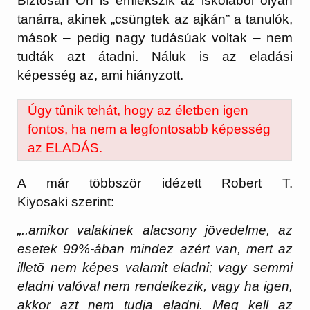
Biztosan Ön is emlékszik az iskolából olyan
tanárra, akinek „csüngtek az ajkán” a tanulók,
mások – pedig nagy tudásúak voltak – nem
tudták azt átadni. Náluk is az
eladási
képesség
az, ami hiányzott.
Úgy tûnik tehát, hogy az életben igen
fontos, ha nem a
legfontosabb képesség
az ELADÁS
.
A már többször idézett
Robert T.
Kiyosaki
szerint:
„..amikor valakinek alacsony jövedelme, az
esetek 99%-ában mindez azért van, mert az
illetõ nem képes valamit eladni; vagy semmi
eladni valóval nem rendelkezik, vagy ha igen,
akkor azt nem tudja eladni. Meg kell az