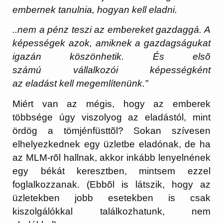
embernek tanulnia, hogyan kell eladni.
..nem a pénz teszi az embereket gazdaggá. A
képességek azok, amiknek a gazdagságukat
igazán köszönhetik. És
elsõ
számú
vállalkozói
képességként
az eladást kell megemlítenünk
.”
Miért van az mégis, hogy az emberek
többsége úgy viszolyog az eladástól, mint
ördög a tömjénfüsttõl? Sokan szívesen
elhelyezkednek egy üzletbe eladónak, de ha
az MLM-rõl hallnak, akkor inkább lenyelnének
egy békát keresztben, mintsem ezzel
foglalkozzanak. (Ebbõl is látszik, hogy az
üzletekben jobb esetekben is csak
kiszolgálókkal találkozhatunk, nem