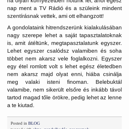
ha olyan környezetben nőtünk fel, ahol egész
nap ment a TV Rádió és a szüleink mindent
szentírásnak vettek, ami ott elhangzott!
A gondolataink hitrendszerünk kialakulásában
nagy szerepe lehet a saját tapasztalatoknak
is, amit átéltünk, megtapasztalatunk egyszer.
Lehet egyszer csalódsz valamiben és soha
többet nem akarsz vele foglalkozni. Egyszer
egy étel romlott volt s lehet egész életedben
nem akarsz majd olyat enni, hiába csinálja
meg valaki isteni finoman. Belebuktál
valamibe, nem sikerült elsőre és inkább távol
tartod magad tőle örökre, pedig lehet az lenne
a te kiutad.
Posted in
BLOG