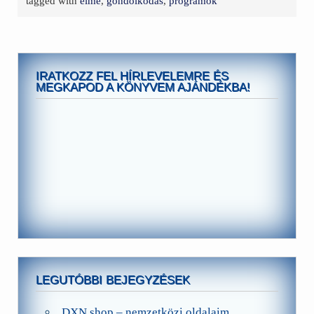
tagged with
elme
,
gondolkodás
,
programok
IRATKOZZ FEL HÍRLEVELEMRE ÉS
MEGKAPOD A KÖNYVEM AJÁNDÉKBA!
LEGUTÓBBI BEJEGYZÉSEK
DXN shop – nemzetközi oldalaim