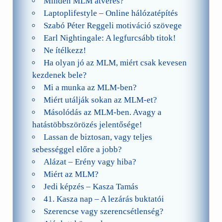
Minden MLM átverés?
Laptoplifestyle – Online hálózatépítés
Szabó Péter Reggeli motiváció szövege
Earl Nightingale: A legfurcsább titok!
Ne ítélkezz!
Ha olyan jó az MLM, miért csak kevesen
kezdenek bele?
Mi a munka az MLM-ben?
Miért utálják sokan az MLM-et?
Másolódás az MLM-ben. Avagy a
hatástöbbszörözés jelentősége!
Lassan de biztosan, vagy teljes
sebességgel előre a jobb?
Alázat – Erény vagy hiba?
Miért az MLM?
Jedi képzés – Kasza Tamás
41. Kasza nap – A lezárás buktatói
Szerencse vagy szerencsétlenség?