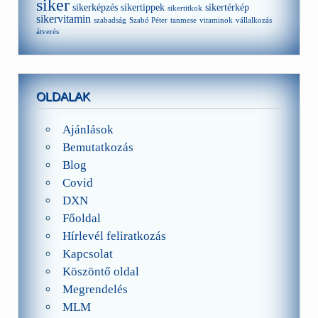
siker
sikerképzés
sikertippek
sikertérkép
sikertitkok
sikervitamin
szabadság
Szabó Péter
tanmese
vitaminok
vállalkozás
átverés
OLDALAK
Ajánlások
Bemutatkozás
Blog
Covid
DXN
Főoldal
Hírlevél feliratkozás
Kapcsolat
Köszöntő oldal
Megrendelés
MLM