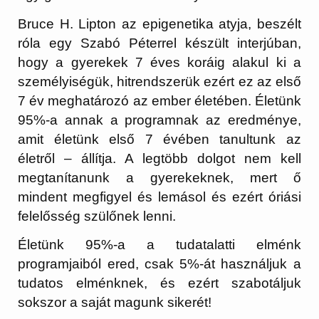
Bruce H. Lipton az epigenetika atyja, beszélt
róla egy Szabó Péterrel készült interjúban,
hogy a gyerekek 7 éves koráig alakul ki a
személyiségük, hitrendszerük ezért ez az első
7 év meghatározó az ember életében. Életünk
95%-a annak a programnak az eredménye,
amit életünk első 7 évében tanultunk az
életről – állítja. A legtöbb dolgot nem kell
megtanítanunk a gyerekeknek, mert ő
mindent megfigyel és lemásol és ezért óriási
felelősség szülőnek lenni.
Életünk 95%-a a tudatalatti elménk
programjaiból ered, csak 5%-át használjuk a
tudatos elménknek, és ezért szabotáljuk
sokszor a saját magunk sikerét!