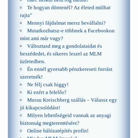
Te hogyan döntenél? Az életed múlhat
rajta”
Mennyi fájdalmat mersz bevállalni?
Mutatkozhatsz-e többnek a Facebookon
mint ami már vagy?
Változtasd meg a gondolataidat és
beszédedet, és sikeres leszel az MLM
üzletedben.
Én ennél gyorsabb pénzkereseti forrást
szeretnék!
Ne félj csak higgy!
Ki ezért a felelős?
Murau Kreischberg szállás – Válassz egy
jó kikapcsolódást!
Milyen lehetőségeid vannak az anyagi
biztonság megteremtésére?
Online hálózatépítés profin!