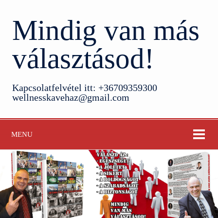
Mindig van más
választásod!
Kapcsolatfelvétel itt: +36709359300
wellnesskavehaz@gmail.com
MENU