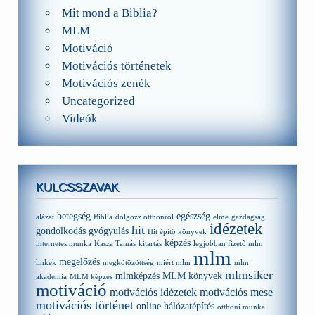
Mit mond a Biblia?
MLM
Motiváció
Motivációs történetek
Motivációs zenék
Uncategorized
Videók
KULCSSZAVAK
betegség
egészség
alázat
Biblia
dolgozz otthonról
elme
gazdagság
idézetek
hit
gondolkodás
gyógyulás
Hit építő könyvek
képzés
internetes munka
Kasza Tamás
kitartás
legjobban fizető mlm
mlm
megelőzés
linkek
megkötözöttség
miért mlm
mlm
mlmsiker
mlmképzés
MLM könyvek
akadémia
MLM képzés
motiváció
motivációs idézetek
motivációs mese
motivációs történet
online hálózatépítés
otthoni munka