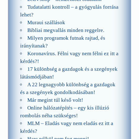
Tudatalatti kontroll – a gyógyulás forrása
lehet?
Muraui szállások
Bibliai megvallás minden reggelre.
Milyen programok futnak rajtad, és
irányítanak?
Koronavírus. Félni vagy nem félni ez itt a
kérdés?!
17 különbség a gazdagok és a szegények
látásmódjában!
A 22 legnagyobb különbség a gazdagok
és a szegények gondolkodásában!
Már megint túl késő volt!
Online hálózatépítés – egy kis illúzió
rombolás néha szükséges!
MLM – Eladás vagy nem eladás ez itt a
kérdés?
Harc nélkül nem fog menni!