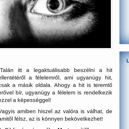
Talán itt a legaktuálisabb beszélni a hit
ellentétéről a félelemről, ami ugyanúgy hit,
csak a másik oldala. Ahogy a hit is teremtő
erővel bír, ugyanúgy a félelem is rendelkezik
ezzel a képességgel!
Vagyis amiben hiszel az valóra is válhat, de
amitől félsz, az is könnyen bekövetkezhet!