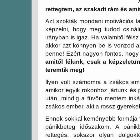
rettegtem, az szakadt rám és amit
Azt szokták mondani motivációs ta
képzelni, hogy meg tudod csinál
irányban is igaz. Ha valamitől fél
akkor azt könnyen be is vonzod az 
benne! Ezért nagyon fontos, hogy 
amitől félünk, csak a képzeletü
teremtik meg!
Ilyen volt számomra a zsákos emb
amikor egyik rokonhoz jártunk és p
után, mindig a füvön mentem inká
zsákos ember, aki a rossz gyerekeke
Ennek sokkal keményebb formája vo
pánikbeteg időszakom. A pánik
rettegés, sokszor olyan dolgokt