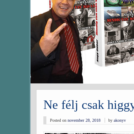
Ne félj csak higg
Posted on
november 28, 2018
by
akonyv