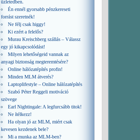
üzletedben.
Én ennél gyorsabb pénzkereseti
forrást szeretnék!
Ne félj csak higgy!
Ki ezért a felelős?
Murau Kreischberg szállás – Válassz
egy jó kikapcsolódást!
Milyen lehetőségeid vannak az
anyagi biztonság megteremtésére?
Online hálózatépítés profin!
Minden MLM átverés?
Laptoplifestyle – Online hálózatépítés
Szabó Péter Reggeli motiváció
szövege
Earl Nightingale: A legfurcsább titok!
Ne ítélkezz!
Ha olyan jó az MLM, miért csak
kevesen kezdenek bele?
Mi a munka az MLM-ben?