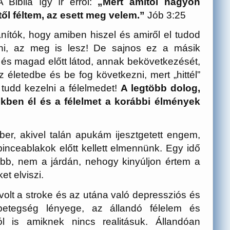
A Biblia így ír erről:
„Mert amitől nagyon
ől féltem, az esett meg velem.”
Jób 3:25
nítók, hogy amiben hiszel és amiről el tudod
ni, az meg is lesz! De sajnos ez a másik
sz és magad előtt látod, annak bekövetkezését,
életedbe és be fog következni, mert „hittél”
tudd kezelni a félelmedet!
A legtöbb dolog,
nkben él és a félelmet a korábbi élmények
er, akivel talán apukám ijesztgetett engem,
inceablakok előtt kellett elmennünk. Egy idő
bb, nem a járdán, nehogy kinyúljon értem a
t elviszi.
lt a stroke és az utána való depressziós és
betegség lényege, az állandó félelem és
ól is amiknek nincs realitásuk. Állandóan