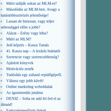
Miért utálják sokan az MLM-et?
Másolódás az MLM-ben. Avagy a
hatástöbbszörözés jelentősége!
Lassan de biztosan, vagy teljes
sebességgel előre a jobb?
Alázat – Erény vagy hiba?
Miért az MLM?
Jedi képzés – Kasza Tamás
41. Kasza nap – A lezárás buktatói
Szerencse vagy szerencsétlenség?
Ajánlott könyvek
Motivációs zenék
Tudósítás egy zuhanó repülőgépről.
Válassz egy jobb kávét!
Online marketing weboldalak
Az igazmondás jutalma
DENIZ – Soha ne add fel érd el az
álmaid!
Egészségmegőrzés linkek