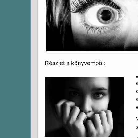
Részlet a könyvemből:
„