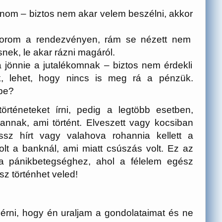
fonom – biztos nem akar velem beszélni, akkor
zorom a rendezvényen, rám se nézett nem
snek, le akar rázni magáról.
 jönnie a jutalékomnak – biztos nem érdekli
k, lehet, hogy nincs is meg rá a pénzük.
be?
örténeteket írni, pedig a legtöbb esetben,
nnak, ami történt. Elveszett vagy kocsiban
ssz hírt vagy valahova rohannia kellett a
lt a banknál, ami miatt csúszás volt. Ez az
a pánikbetegséghez, ahol a félelem egész
ssz történhet veled!
 érni, hogy én uraljam a gondolataimat és ne