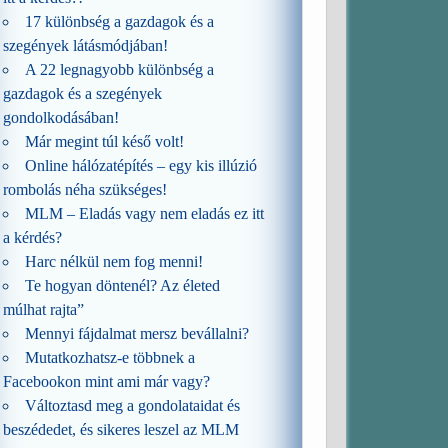
17 különbség a gazdagok és a
szegények látásmódjában!
A 22 legnagyobb különbség a
gazdagok és a szegények
gondolkodásában!
Már megint túl késő volt!
Online hálózatépítés – egy kis illúzió
rombolás néha szükséges!
MLM – Eladás vagy nem eladás ez itt
a kérdés?
Harc nélkül nem fog menni!
Te hogyan döntenél? Az életed
múlhat rajta”
Mennyi fájdalmat mersz bevállalni?
Mutatkozhatsz-e többnek a
Facebookon mint ami már vagy?
Változtasd meg a gondolataidat és
beszédedet, és sikeres leszel az MLM