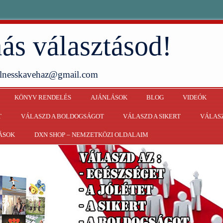
ás választásod!
ellnesskavehaz@gmail.com
KÖNYV RENDELÉS
AJÁNLÁSOK
BLOG
VIDEÓK
T
VÁLASZD A BOLDOGSÁGOT
VÁLASZD A SIKERT
VÁLASZ
ÁSOK
DXN SHOP – NEMZETKÖZI OLDALAIM