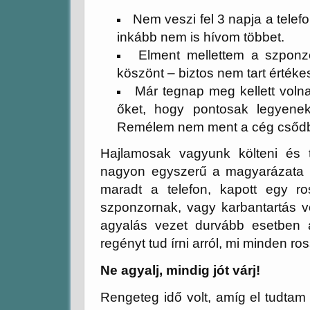
Nem veszi fel 3 napja a tele
inkább nem is hívom többet.
Elment mellettem a szpon
köszönt – biztos nem tart értéke
Már tegnap meg kellett volna
őket, hogy pontosak legyene
Remélem nem ment a cég csőd
Hajlamosak vagyunk költeni és t
nagyon egyszerű a magyarázata a
maradt a telefon, kapott egy ro
szponzornak, vagy karbantartás vo
agyalás vezet durvább esetben 
regényt tud írni arról, mi minden ro
Ne agyalj, mindig jót várj!
Rengeteg idő volt, amíg el tudtam