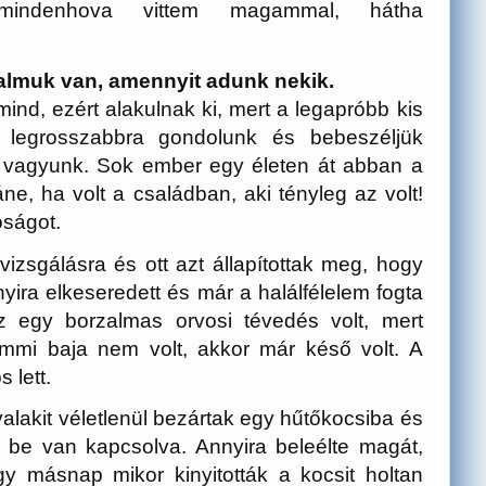
 mindenhova vittem magammal, hátha
almuk van, amennyit adunk nekik.
nd, ezért alakulnak ki, mert a legapróbb kis
a legrosszabbra gondolunk és bebeszéljük
vagyunk. Sok ember egy életen át abban a
áne, ha volt a családban, aki tényleg az volt!
óságot.
vizsgálásra és ott azt állapítottak meg, hogy
nyira elkeseredett és már a halálfélelem fogta
ez egy borzalmas orvosi tévedés volt, mert
semmi baja nem volt, akkor már késő volt. A
 lett.
alakit véletlenül bezártak egy hűtőkocsiba és
 be van kapcsolva. Annyira beleélte magát,
y másnap mikor kinyitották a kocsit holtan