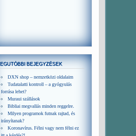
LEGUTÓBBI BEJEGYZÉSEK
DXN shop – nemzetközi oldalaim
Tudatalatti kontroll – a gyógyulás
forrása lehet?
Muraui szállások
Bibliai megvallás minden reggelre.
Milyen programok futnak rajtad, és
irányítanak?
Koronavírus. Félni vagy nem félni ez
itt a kérdés?!