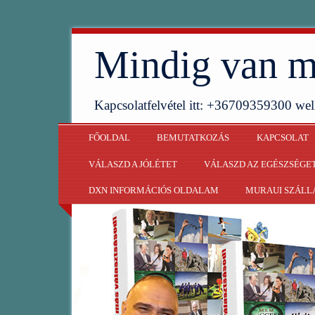
Mindig van m
Kapcsolatfelvétel itt: +36709359300 w
FŐOLDAL
BEMUTATKOZÁS
KAPCSOLAT
VÁLASZD A JÓLÉTET
VÁLASZD AZ EGÉSZSÉGE
DXN INFORMÁCIÓS OLDALAM
MURAUI SZÁLL