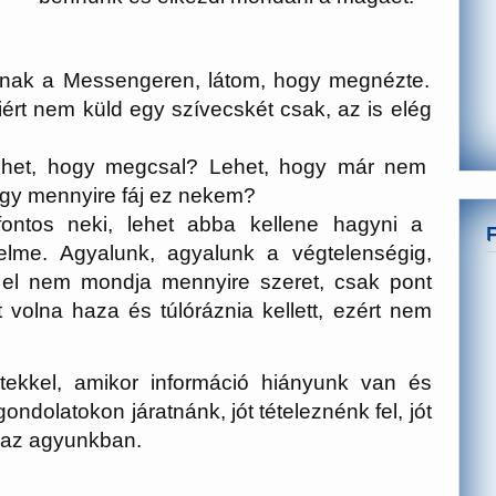
mnak a Messengeren, látom, hogy megnézte.
ért nem küld egy szívecskét csak, az is elég
ehet, hogy megcsal? Lehet, hogy már nem
ogy mennyire fáj ez nekem?
ntos neki, lehet abba kellene hagyni a
elme. Agyalunk, agyalunk a végtelenségig,
 el nem mondja mennyire szeret, csak pont
t volna haza és túlóráznia kellett, ezért nem
etekkel, amikor információ hiányunk van és
ondolatokon járatnánk, jót tételeznénk fel, jót
t az agyunkban.