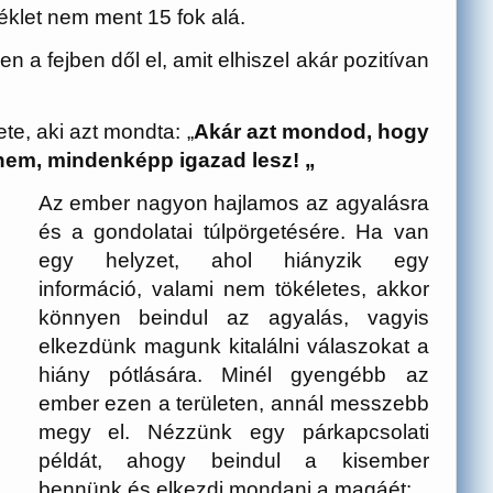
éklet nem ment 15 fok alá.
 a fejben dől el, amit elhiszel akár pozitívan
te, aki azt mondta: „
Akár azt mondod, hogy
 nem, mindenképp igazad lesz! „
Az ember nagyon hajlamos az agyalásra
és a gondolatai túlpörgetésére. Ha van
egy helyzet, ahol hiányzik egy
információ, valami nem tökéletes, akkor
könnyen beindul az agyalás, vagyis
elkezdünk magunk kitalálni válaszokat a
hiány pótlására. Minél gyengébb az
ember ezen a területen, annál messzebb
megy el. Nézzünk egy párkapcsolati
példát, ahogy beindul a kisember
bennünk és elkezdi mondani a magáét: