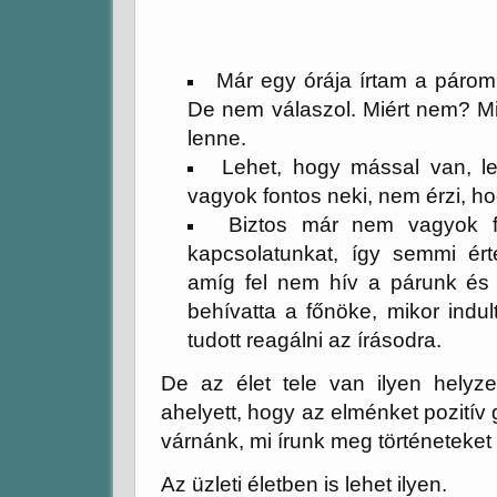
Már egy órája írtam a páro
De nem válaszol. Miért nem? Mi
lenne.
Lehet, hogy mással van, l
vagyok fontos neki, nem érzi, h
Biztos már nem vagyok fo
kapcsolatunkat, így semmi ért
amíg fel nem hív a párunk és
behívatta a főnöke, mikor indul
tudott reagálni az írásodra.
De az élet tele van ilyen helyz
ahelyett, hogy az elménket pozitív g
várnánk, mi írunk meg történeteke
Az üzleti életben is lehet ilyen.