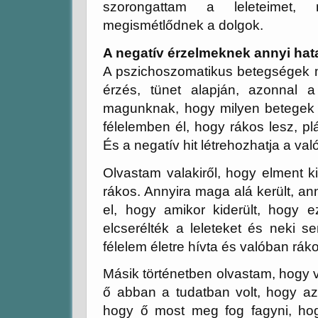
szorongattam a leleteimet,
megismétlődnek a dolgok.
A negatív érzelmeknek annyi hat
A pszichoszomatikus betegségek mi
érzés, tünet alapján, azonnal 
magunknak, hogy milyen betegek 
félelemben él, hogy rákos lesz, pl
És a negatív hit létrehozhatja a val
Olvastam valakiről, hogy elment ki
rákos. Annyira maga alá került, an
el, hogy amikor kiderült, hogy 
elcserélték a leleteket és neki 
félelem életre hívta és valóban rákos
Másik történetben olvastam, hogy v
ő abban a tudatban volt, hogy az
hogy ő most meg fog fagyni, hog