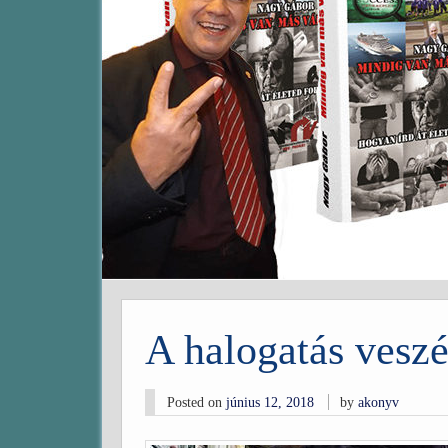
A halogatás veszé
Posted on
június 12, 2018
by
akonyv