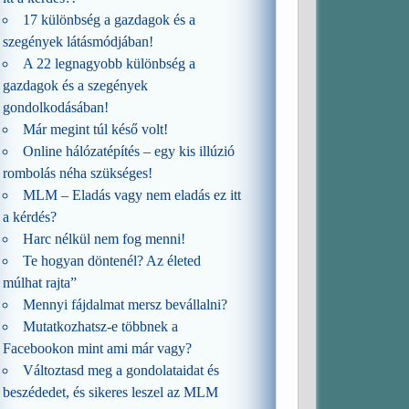
17 különbség a gazdagok és a
szegények látásmódjában!
A 22 legnagyobb különbség a
gazdagok és a szegények
gondolkodásában!
Már megint túl késő volt!
Online hálózatépítés – egy kis illúzió
rombolás néha szükséges!
MLM – Eladás vagy nem eladás ez itt
a kérdés?
Harc nélkül nem fog menni!
Te hogyan döntenél? Az életed
múlhat rajta”
Mennyi fájdalmat mersz bevállalni?
Mutatkozhatsz-e többnek a
Facebookon mint ami már vagy?
Változtasd meg a gondolataidat és
beszédedet, és sikeres leszel az MLM