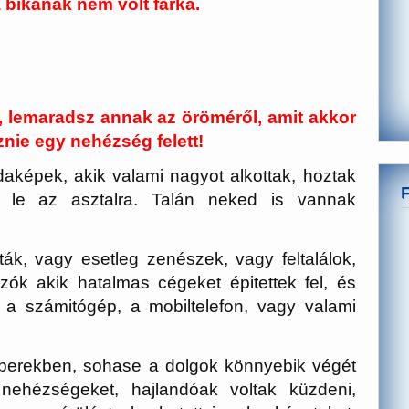
 bikának nem volt farka.
l, lemaradsz annak az öröméről, amit akkor
znie egy nehézség felett!
aképek, akik valami nagyot alkottak, hoztak
k le az asztalra. Talán neked is vannak
sták, vagy esetleg zenészek, vagy feltalálok,
zók akik hatalmas cégeket épitettek fel, és
 a számitógép, a mobiltelefon, vagy valami
erekben, sohase a dolgok könnyebik végét
nehézségeket, hajlandóak voltak küzdeni,