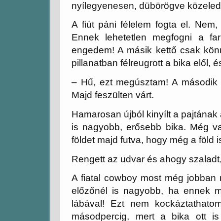
nyílegyenesen, dübörögve közeledet
A fiút páni félelem fogta el. Nem,
Ennek lehetetlen megfogni a fa
engedem! A másik kettő csak könn
pillanatban félreugrott a bika elől, 
– Hű, ezt megúsztam! A második b
Majd feszülten várt.
Hamarosan újból kinyílt a pajtának
is nagyobb, erősebb bika. Még va
földet majd futva, hogy még a föld is
Rengett az udvar és ahogy szaladt
A fiatal cowboy most még jobban 
előzőnél is nagyobb, ha ennek m
lábával! Ezt nem kockáztathato
másodpercig, mert a bika ott is 