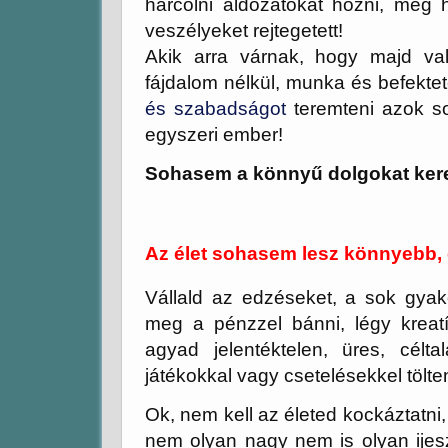
harcolni áldozatokat hozni, még h
veszélyeket rejtegetett!
Akik arra várnak, hogy majd val
fájdalom nélkül, munka és befektet
és szabadságot
teremteni azok so
egyszeri ember!
Sohasem a könnyű dolgokat keres
Az élet sohasem lesz könnyebb, 
Vállald az edzéseket, a sok gyako
meg a pénzzel bánni, légy kreat
agyad jelentéktelen, üres, célt
játékokkal vagy csetelésekkel tölte
Ok, nem kell az életed kockáztatni,
nem olyan nagy nem is olyan ije