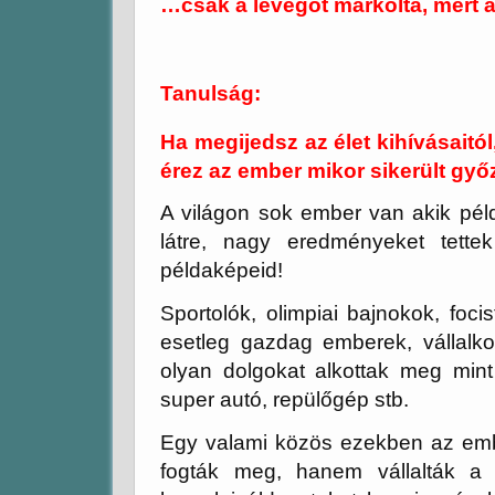
…csak a levegőt markolta, mert a
Tanulság:
Ha megijedsz az élet kihívásaitó
érez az ember mikor sikerült győ
A világon sok ember van akik péld
látre, nagy eredményeket tette
példaképeid!
Sportolók, olimpiai bajnokok, foci
esetleg gazdag emberek, vállalko
olyan dolgokat alkottak meg mint
super autó, repülőgép stb.
Egy valami közös ezekben az emb
fogták meg, hanem vállalták a 