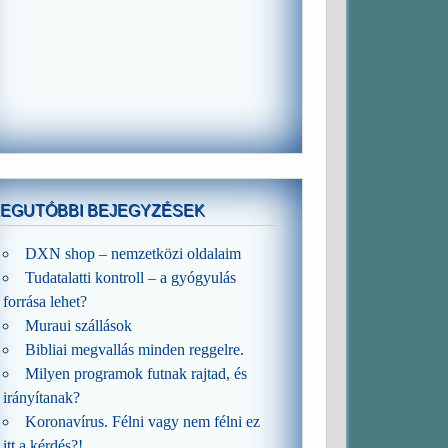
LEGUTÓBBI BEJEGYZÉSEK
DXN shop – nemzetközi oldalaim
Tudatalatti kontroll – a gyógyulás
forrása lehet?
Muraui szállások
Bibliai megvallás minden reggelre.
Milyen programok futnak rajtad, és
irányítanak?
Koronavírus. Félni vagy nem félni ez
itt a kérdés?!