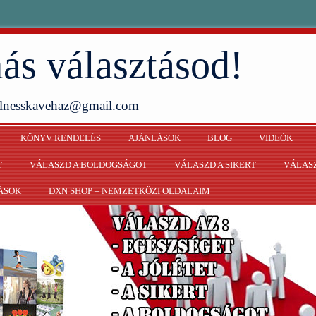
ás választásod!
ellnesskavehaz@gmail.com
KÖNYV RENDELÉS
AJÁNLÁSOK
BLOG
VIDEÓK
T
VÁLASZD A BOLDOGSÁGOT
VÁLASZD A SIKERT
VÁLASZ
ÁSOK
DXN SHOP – NEMZETKÖZI OLDALAIM