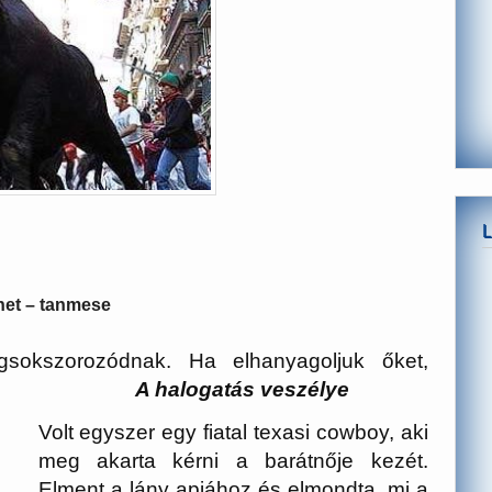
énet – tanmese
sokszorozódnak. Ha elhanyagoljuk őket,
 Wicker
A halogatás veszélye
Volt egyszer egy fiatal texasi cowboy, aki
meg akarta kérni a barátnője kezét.
Elment a lány apjához és elmondta, mi a