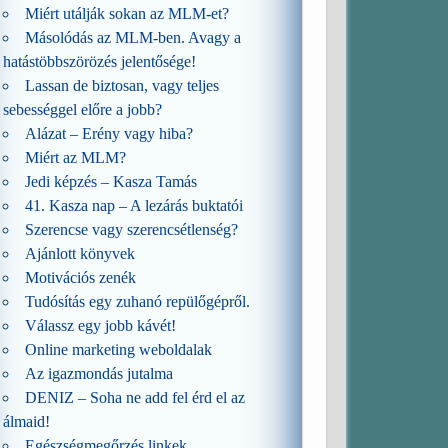
Miért utálják sokan az MLM-et?
Másolódás az MLM-ben. Avagy a
hatástöbbszörözés jelentősége!
Lassan de biztosan, vagy teljes
sebességgel előre a jobb?
Alázat – Erény vagy hiba?
Miért az MLM?
Jedi képzés – Kasza Tamás
41. Kasza nap – A lezárás buktatói
Szerencse vagy szerencsétlenség?
Ajánlott könyvek
Motivációs zenék
Tudósítás egy zuhanó repülőgépről.
Válassz egy jobb kávét!
Online marketing weboldalak
Az igazmondás jutalma
DENIZ – Soha ne add fel érd el az
álmaid!
Egészségmegőrzés linkek