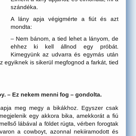
szándéka.
A lány apja végigmérte a fiút és azt
mondta:
– Nem bánom, a tied lehet a lányom, de
ehhez ki kell állnod egy próbát.
Kimegyünk az udvarra és egymás után
 egyiknek is sikerül megfognod a farkát, tied
y. – Ez nekem menni fog – gondolta.
y apja meg megy a bikákhoz. Egyszer csak
 megjelenik egy akkora bika, amekkorát a fiú
 mellső lábával a földet rúgta, vérben forogtak
varon a cowboyt, azonnal nekiiramodott és