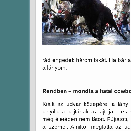
rád engedek három bikát. Ha bár az
a lányom.
Rendben – mondta a fiatal cowbo
Kiállt az udvar közepére, a lán
kinyílik a pajtának az ajtaja – és
még életében nem látott. Fújtatott,
a szemei. Amikor meglátta az ud