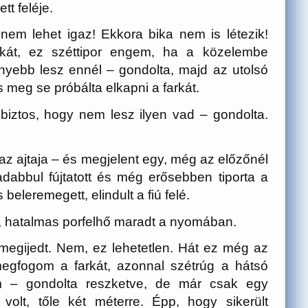
t feléje.
 nem lehet igaz! Ekkora bika nem is létezik!
rkát, ez széttipor engem, ha a közelembe
yebb lesz ennél – gondolta, majd az utolsó
és meg se próbálta elkapni a farkát.
iztos, hogy nem lesz ilyen vad – gondolta.
 az ajtaja – és megjelent egy, még az előzőnél
dabbul fújtatott és még erősebben tiporta a
 beleremegett, elindult a fiú felé.
, hatalmas porfelhő maradt a nyomában.
megijedt. Nem, ez lehetetlen. Hát ez még az
egfogom a farkát, azonnal szétrúg a hátsó
m – gondolta reszketve, de már csak egy
volt, tőle két méterre. Épp, hogy sikerült