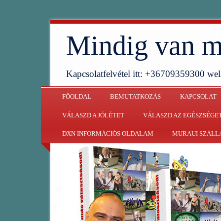
Mindig van m
Kapcsolatfelvétel itt: +36709359300 w
FŐOLDAL
BEMUTATKOZÁS
KAPCSOLAT
VÁLASZD A JÓLÉTET
VÁLASZD AZ EGÉSZSÉGE
DXN INFORMÁCIÓS OLDALAM
MURAUI SZÁLL