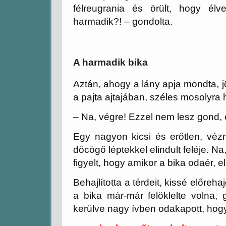
félreugrania és örült, hogy él
harmadik?! – gondolta.
A harmadik bika
Aztán, ahogy a lány apja mondta, jö
a pajta ajtajában, széles mosolyra 
– Na, végre! Ezzel nem lesz gond,
Egy nagyon kicsi és erőtlen, vézna
döcögő léptekkel elindult feléje. Na
figyelt, hogy amikor a bika odaér, el
Behajlította a térdeit, kissé előreh
a bika már-már felöklelte volna, 
kerülve nagy ívben odakapott, hogy