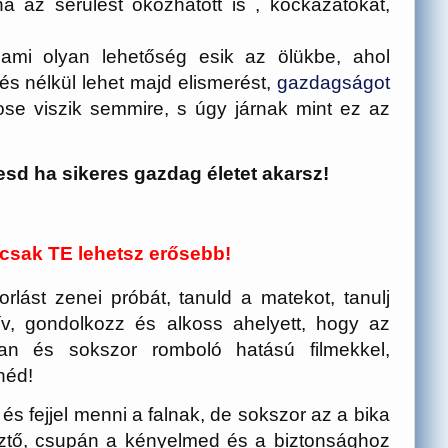
a az sérülést okozhatott is , kockázatokat,
ami olyan lehetőség esik az ölükbe, ahol
és nélkül lehet majd elismerést,
gazdagságot
se viszik semmire, s úgy járnak mint ez az
d ha sikeres gazdag életet akarsz!
csak TE lehetsz erősebb!
rlást zenei próbát, tanuld a matekot, tanulj
ív, gondolkozz és alkoss ahelyett, hogy az
alan és sokszor romboló hatású filmekkel,
néd!
 és fejjel menni a falnak, de sokszor az a bika
sztő, csupán a kényelmed és a biztonsághoz