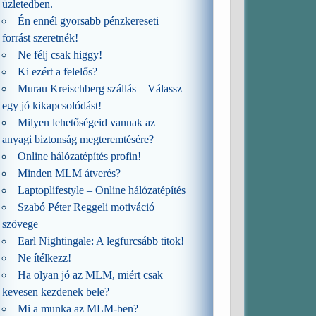
üzletedben.
Én ennél gyorsabb pénzkereseti
forrást szeretnék!
Ne félj csak higgy!
Ki ezért a felelős?
Murau Kreischberg szállás – Válassz
egy jó kikapcsolódást!
Milyen lehetőségeid vannak az
anyagi biztonság megteremtésére?
Online hálózatépítés profin!
Minden MLM átverés?
Laptoplifestyle – Online hálózatépítés
Szabó Péter Reggeli motiváció
szövege
Earl Nightingale: A legfurcsább titok!
Ne ítélkezz!
Ha olyan jó az MLM, miért csak
kevesen kezdenek bele?
Mi a munka az MLM-ben?