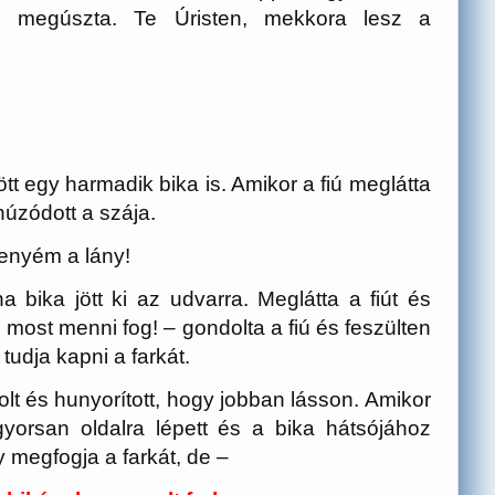
ve megúszta. Te Úristen, mekkora lesz a
tt egy harmadik bika is. Amikor a fiú meglátta
húzódott a szája.
 enyém a lány!
 bika jött ki az udvarra. Meglátta a fiút és
, most menni fog! – gondolta a fiú és feszülten
 tudja kapni a farkát.
ajolt és hunyorított, hogy jobban lásson. Amikor
gyorsan oldalra lépett és a bika hátsójához
 megfogja a farkát, de –