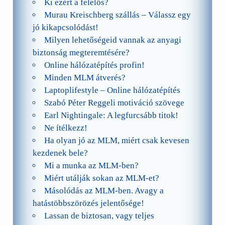
Ki ezért a felelős?
Murau Kreischberg szállás – Válassz egy
jó kikapcsolódást!
Milyen lehetőségeid vannak az anyagi
biztonság megteremtésére?
Online hálózatépítés profin!
Minden MLM átverés?
Laptoplifestyle – Online hálózatépítés
Szabó Péter Reggeli motiváció szövege
Earl Nightingale: A legfurcsább titok!
Ne ítélkezz!
Ha olyan jó az MLM, miért csak kevesen
kezdenek bele?
Mi a munka az MLM-ben?
Miért utálják sokan az MLM-et?
Másolódás az MLM-ben. Avagy a
hatástöbbszörözés jelentősége!
Lassan de biztosan, vagy teljes