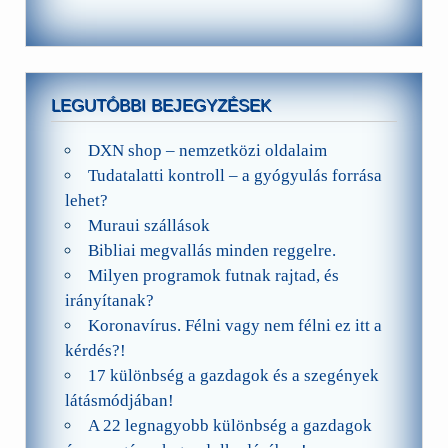
LEGUTÓBBI BEJEGYZÉSEK
DXN shop – nemzetközi oldalaim
Tudatalatti kontroll – a gyógyulás forrása
lehet?
Muraui szállások
Bibliai megvallás minden reggelre.
Milyen programok futnak rajtad, és
irányítanak?
Koronavírus. Félni vagy nem félni ez itt a
kérdés?!
17 különbség a gazdagok és a szegények
látásmódjában!
A 22 legnagyobb különbség a gazdagok