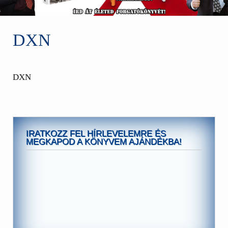
DXN
DXN
IRATKOZZ FEL HÍRLEVELEMRE ÉS
MEGKAPOD A KÖNYVEM AJÁNDÉKBA!