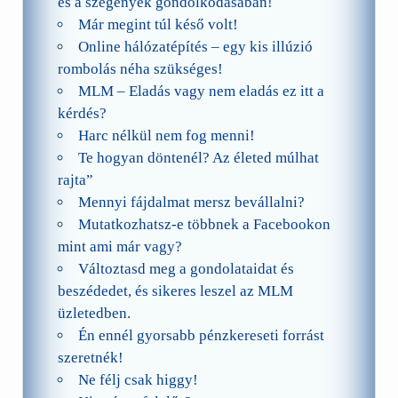
és a szegények gondolkodásában!
Már megint túl késő volt!
Online hálózatépítés – egy kis illúzió
rombolás néha szükséges!
MLM – Eladás vagy nem eladás ez itt a
kérdés?
Harc nélkül nem fog menni!
Te hogyan döntenél? Az életed múlhat
rajta”
Mennyi fájdalmat mersz bevállalni?
Mutatkozhatsz-e többnek a Facebookon
mint ami már vagy?
Változtasd meg a gondolataidat és
beszédedet, és sikeres leszel az MLM
üzletedben.
Én ennél gyorsabb pénzkereseti forrást
szeretnék!
Ne félj csak higgy!