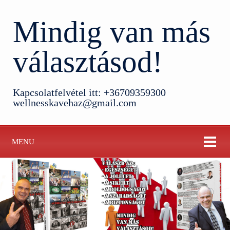
Mindig van más
választásod!
Kapcsolatfelvétel itt: +36709359300
wellnesskavehaz@gmail.com
MENU