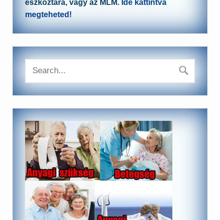
eszköztára, vagy az MLM.
Ide kattintva
megteheted!