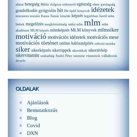
betegség
egészség
alázat
Biblia
dolgozz otthonról
elme
gazdagság
idézetek
hit
gondolkodás
gyógyulás
Hit építő könyvek
képzés
internetes munka
Kasza Tamás
kitartás
legjobban fizető mlm
mlm
megelőzés
linkek
megkötözöttség
miért mlm
mlm
mlmsiker
mlmképzés
MLM könyvek
akadémia
MLM képzés
motiváció
motivációs idézetek
motivációs mese
motivációs történet
online hálózatépítés
otthoni munka
siker
sikerképzés
sikertippek
sikertérkép
sikertitkok
sikervitamin
szabadság
Szabó Péter
tanmese
vitaminok
vállalkozás
átverés
OLDALAK
Ajánlások
Bemutatkozás
Blog
Covid
DXN