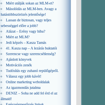
Miért utálják sokan az MLM-et?
Másolódás az MLM-ben. Avagy a
hatástöbbszörözés jelentősége!
Lassan de biztosan, vagy teljes
sebességgel előre a jobb?
Alázat – Erény vagy hiba?
Miért az MLM?
Jedi képzés – Kasza Tamás
41. Kasza nap – A lezárás buktatói
Szerencse vagy szerencsétlenség?
Ajánlott könyvek
Motivációs zenék
Tudósítás egy zuhanó repülőgépről.
Válassz egy jobb kávét!
Online marketing weboldalak
Az igazmondás jutalma
DENIZ – Soha ne add fel érd el az
álmaid!
Egészségmegőrzés linkek