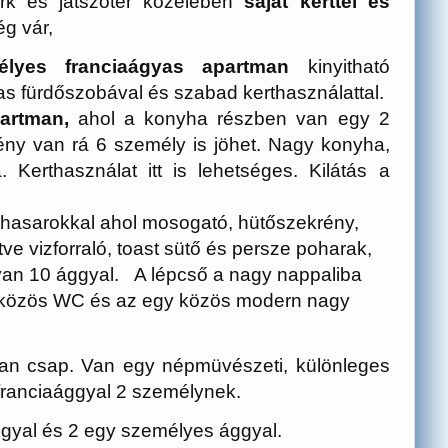
ark és játszótér közelében
saját kerttel és
g vár,
yes franciaágyas apartman
kinyitható
s fürdőszobával és szabad kerthasználattal.
artman,
ahol a konyha részben van egy 2
ény van rá 6 személy is jöhet. Nagy konyha,
Kerthasználat itt is lehetséges. Kilátás a
yhasarokkal ahol mosogató, hütőszekrény,
etve vizforraló, toast sütő és persze poharak,
 van 10 ággyal. A lépcső a nagy nappaliba
gy közös WC és az egy közös modern nagy
an csap. Van egy népmüvészeti, különleges
y franciaággyal 2 személynek.
ggyal és 2 egy személyes ággyal.