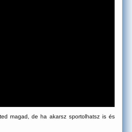
ted magad, de ha akarsz sportolhatsz is és