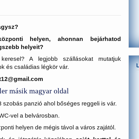
vágysz?
özponti helyen, ahonnan bejárhatod
gszebb helyeit?
keresel? A legjobb szállásokat mutatjuk
 és családias légkör vár.
it12@gmail.com
ler másik magyar oldal
8 szobás panzió ahol bőséges reggeli is vár.
WC-vel a belvárosban.
ponti helyen de mégis távol a város zajától.