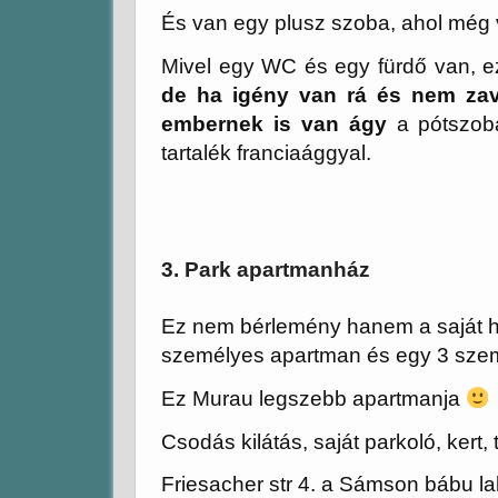
És van egy plusz szoba, ahol még
Mivel egy WC és egy fürdő van, e
de ha igény van rá és nem zav
embernek is van ágy
a pótszobá
tartalék franciaággyal.
3. Park apartmanház
Ez nem bérlemény hanem a saját 
személyes apartman és egy 3 sze
Ez Murau legszebb apartmanja
Csodás kilátás, saját parkoló, kert,
Friesacher str 4. a Sámson bábu l