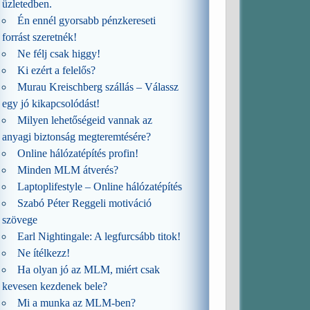
üzletedben.
Én ennél gyorsabb pénzkereseti
forrást szeretnék!
Ne félj csak higgy!
Ki ezért a felelős?
Murau Kreischberg szállás – Válassz
egy jó kikapcsolódást!
Milyen lehetőségeid vannak az
anyagi biztonság megteremtésére?
Online hálózatépítés profin!
Minden MLM átverés?
Laptoplifestyle – Online hálózatépítés
Szabó Péter Reggeli motiváció
szövege
Earl Nightingale: A legfurcsább titok!
Ne ítélkezz!
Ha olyan jó az MLM, miért csak
kevesen kezdenek bele?
Mi a munka az MLM-ben?