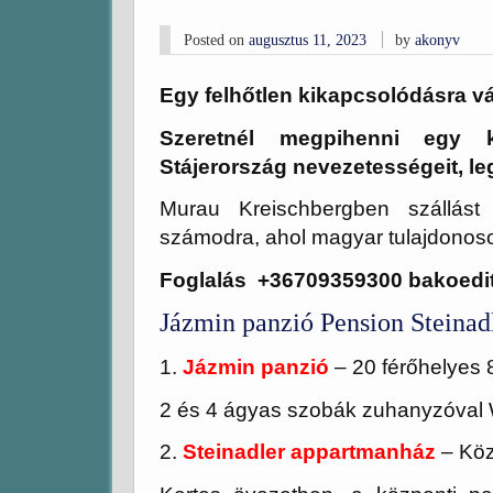
Posted on
augusztus 11, 2023
by
akonyv
Egy felhőtlen kikapcsolódásra 
Szeretnél megpihenni egy k
Stájerország nevezetességeit, le
Murau Kreischbergben szállást 
számodra, ahol magyar tulajdonosok
Foglalás +36709359300 bakoed
Jázmin panzió Pension Steinad
1.
Jázmin panzió
– 20 férőhelyes 
2 és 4 ágyas szobák zuhanyzóval 
2.
Steinadler appartmanház
– Köz