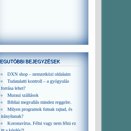
LEGUTÓBBI BEJEGYZÉSEK
DXN shop – nemzetközi oldalaim
Tudatalatti kontroll – a gyógyulás
forrása lehet?
Muraui szállások
Bibliai megvallás minden reggelre.
Milyen programok futnak rajtad, és
irányítanak?
Koronavírus. Félni vagy nem félni ez
itt a kérdés?!