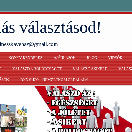
ás választásod!
ellnesskavehaz@gmail.com
KÖNYV RENDELÉS
AJÁNLÁSOK
BLOG
VIDEÓK
T
VÁLASZD A BOLDOGSÁGOT
VÁLASZD A SIKERT
VÁLASZ
ÁSOK
DXN SHOP – NEMZETKÖZI OLDALAIM