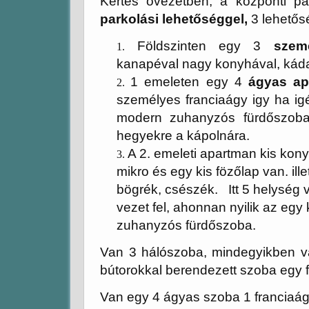
Kertes övezetben, a központi p
parkolási lehetőséggel,
3 lehetősé
Földszinten egy 3
személ
kanapéval nagy konyhával, káda
1 emeleten egy 4
ágyas ap
személyes franciaágy igy ha ig
modern zuhanyzós fürdőszoba. 
hegyekre a kápolnára.
A 2. emeleti apartman kis kon
mikro és egy kis fözőlap van. ill
bögrék, csészék.
Itt 5 helység
vezet fel, ahonnan nyilik az e
zuhanyzós fürdőszoba.
Van 3 hálószoba, mindegyikben v
bútorokkal berendezett szoba eg
Van egy 4 ágyas szoba 1 franciaá