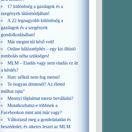
17 különbség a gazdagok és a
szegények látásmódjában!
A 22 legnagyobb különbség a
gazdagok és a szegények
gondolkodásában!
Már megint túl késő volt!
Online hálózatépítés – egy kis illúzió
rombolás néha szükséges!
MLM – Eladás vagy nem eladás ez itt
a kérdés?
Harc nélkül nem fog menni!
Te hogyan döntenél? Az életed
múlhat rajta”
Mennyi fájdalmat mersz bevállalni?
Mutatkozhatsz-e többnek a
Facebookon mint ami már vagy?
Változtasd meg a gondolataidat és
beszédedet, és sikeres leszel az MLM