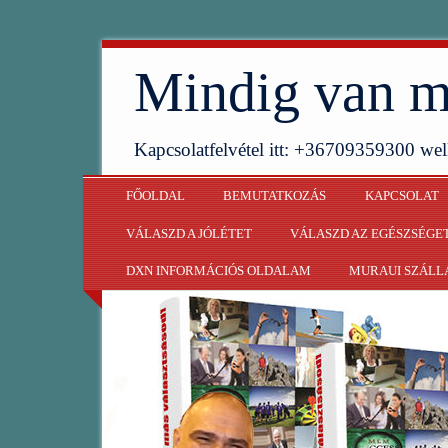
Mindig van m
Kapcsolatfelvétel itt: +36709359300 w
FŐOLDAL
BEMUTATKOZÁS
KAPCSOLAT
VÁLASZD A JÓLÉTET
VÁLASZD AZ EGÉSZSÉGE
DXN INFORMÁCIÓS OLDALAM
MURAUI SZÁLL