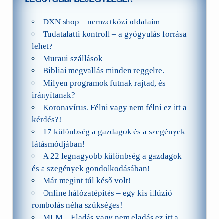
DXN shop – nemzetközi oldalaim
Tudatalatti kontroll – a gyógyulás forrása
lehet?
Muraui szállások
Bibliai megvallás minden reggelre.
Milyen programok futnak rajtad, és
irányítanak?
Koronavírus. Félni vagy nem félni ez itt a
kérdés?!
17 különbség a gazdagok és a szegények
látásmódjában!
A 22 legnagyobb különbség a gazdagok
és a szegények gondolkodásában!
Már megint túl késő volt!
Online hálózatépítés – egy kis illúzió
rombolás néha szükséges!
MLM – Eladás vagy nem eladás ez itt a