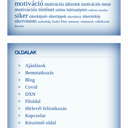
motiváció
motivációs idézetek
motivációs mese
motivációs történet
online hálózatépítés
otthoni munka
siker
sikerképzés
sikertippek
sikertérkép
sikertitkok
sikervitamin
szabadság
Szabó Péter
tanmese
vitaminok
vállalkozás
átverés
OLDALAK
Ajánlások
Bemutatkozás
Blog
Covid
DXN
Főoldal
Hírlevél feliratkozás
Kapcsolat
Köszöntő oldal