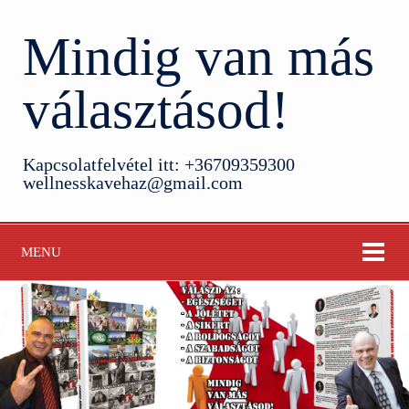
Mindig van más
választásod!
Kapcsolatfelvétel itt: +36709359300
wellnesskavehaz@gmail.com
MENU