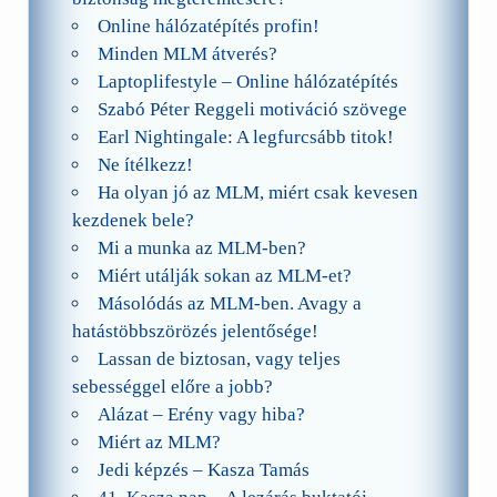
Online hálózatépítés profin!
Minden MLM átverés?
Laptoplifestyle – Online hálózatépítés
Szabó Péter Reggeli motiváció szövege
Earl Nightingale: A legfurcsább titok!
Ne ítélkezz!
Ha olyan jó az MLM, miért csak kevesen
kezdenek bele?
Mi a munka az MLM-ben?
Miért utálják sokan az MLM-et?
Másolódás az MLM-ben. Avagy a
hatástöbbszörözés jelentősége!
Lassan de biztosan, vagy teljes
sebességgel előre a jobb?
Alázat – Erény vagy hiba?
Miért az MLM?
Jedi képzés – Kasza Tamás