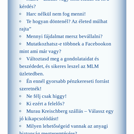
kérdés?
Harc nélkül nem fog menni!
Te hogyan döntenél? Az életed múlhat
rajta”
Mennyi fájdalmat mersz bevállalni?
Mutatkozhatsz-e többnek a Facebookon
mint ami már vagy?
Változtasd meg a gondolataidat és
beszédedet, és sikeres leszel az MLM
üzletedben.
Én ennél gyorsabb pénzkereseti forrást
szeretnék!
Ne félj csak higgy!
Ki ezért a felelős?
Murau Kreischberg szállás – Válassz egy
jó kikapcsolódást!
Milyen lehetőségeid vannak az anyagi
biztonság megteremtésére?