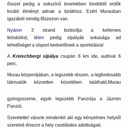
ősszel pedig a sokszínű levelekben tündöklő erdők
kiváló élményt adnak a túrákhoz. Ezért Murauban
igazából mindig főszezon van.
Nyáron
3 strand biztosítja a kellemes
felüdülést,
télen
pedig sípályák sokasága ad
lehetőséget a sísport kedvelőinek a sportolásra!
A
Kreischbergi sípálya
csupán 6 km ide, autóval 6
perc.
Murau központjában, a legszebb részen, a legfontosabb
látnivalók közvetlen közelében található,
Murau
gyöngyszeme, egyik legszebb Panziója a Jázmin
Panzió.
Szeretettel várunk mindenkit aki egy kényelmes helyről
szeretné élvezni a hely csodálatos adottságait.