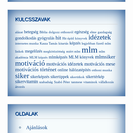
KULCSSZAVAK
betegség
egészség
alázat
Biblia
dolgozz otthonról
elme
gazdagság
idézetek
hit
gondolkodás
gyógyulás
Hit építő könyvek
képzés
internetes munka
Kasza Tamás
kitartás
legjobban fizető mlm
mlm
megelőzés
linkek
megkötözöttség
miért mlm
mlm
mlmsiker
mlmképzés
MLM könyvek
akadémia
MLM képzés
motiváció
motivációs idézetek
motivációs mese
motivációs történet
online hálózatépítés
otthoni munka
siker
sikerképzés
sikertippek
sikertérkép
sikertitkok
sikervitamin
szabadság
Szabó Péter
tanmese
vitaminok
vállalkozás
átverés
OLDALAK
Ajánlások