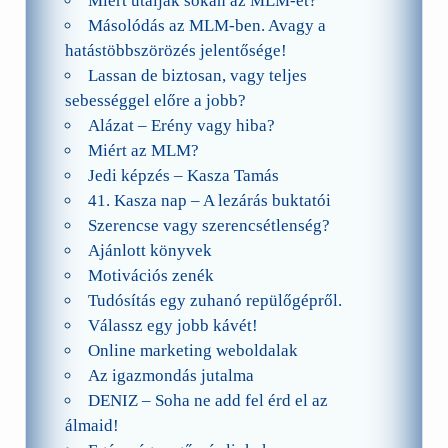
Miért utálják sokan az MLM-et?
Másolódás az MLM-ben. Avagy a
hatástöbbszörözés jelentősége!
Lassan de biztosan, vagy teljes
sebességgel előre a jobb?
Alázat – Erény vagy hiba?
Miért az MLM?
Jedi képzés – Kasza Tamás
41. Kasza nap – A lezárás buktatói
Szerencse vagy szerencsétlenség?
Ajánlott könyvek
Motivációs zenék
Tudósítás egy zuhanó repülőgépről.
Válassz egy jobb kávét!
Online marketing weboldalak
Az igazmondás jutalma
DENIZ – Soha ne add fel érd el az
álmaid!