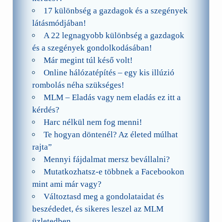
17 különbség a gazdagok és a szegények
látásmódjában!
A 22 legnagyobb különbség a gazdagok
és a szegények gondolkodásában!
Már megint túl késő volt!
Online hálózatépítés – egy kis illúzió
rombolás néha szükséges!
MLM – Eladás vagy nem eladás ez itt a
kérdés?
Harc nélkül nem fog menni!
Te hogyan döntenél? Az életed múlhat
rajta”
Mennyi fájdalmat mersz bevállalni?
Mutatkozhatsz-e többnek a Facebookon
mint ami már vagy?
Változtasd meg a gondolataidat és
beszédedet, és sikeres leszel az MLM
üzletedben.