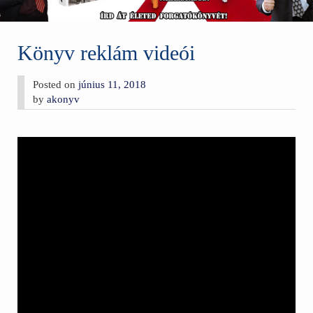
Könyv reklám videói
Posted on
június 11, 2018
by
akonyv