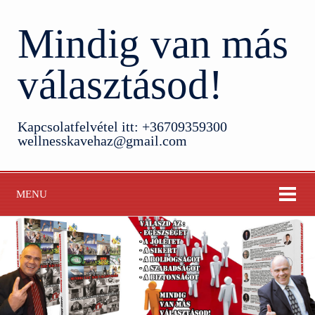
Mindig van más
választásod!
Kapcsolatfelvétel itt: +36709359300
wellnesskavehaz@gmail.com
MENU