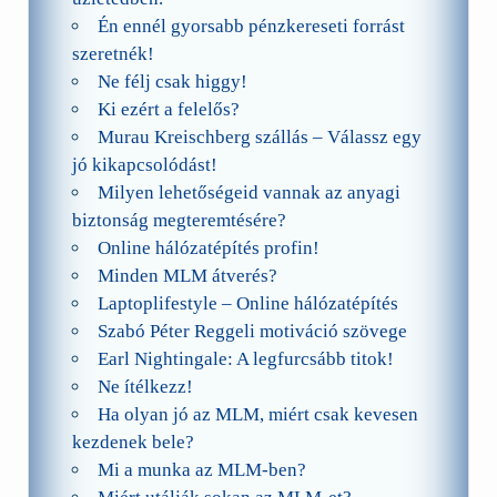
Én ennél gyorsabb pénzkereseti forrást
szeretnék!
Ne félj csak higgy!
Ki ezért a felelős?
Murau Kreischberg szállás – Válassz egy
jó kikapcsolódást!
Milyen lehetőségeid vannak az anyagi
biztonság megteremtésére?
Online hálózatépítés profin!
Minden MLM átverés?
Laptoplifestyle – Online hálózatépítés
Szabó Péter Reggeli motiváció szövege
Earl Nightingale: A legfurcsább titok!
Ne ítélkezz!
Ha olyan jó az MLM, miért csak kevesen
kezdenek bele?
Mi a munka az MLM-ben?