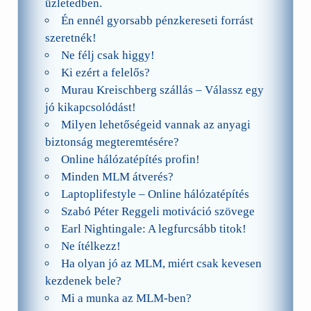
üzletedben.
Én ennél gyorsabb pénzkereseti forrást
szeretnék!
Ne félj csak higgy!
Ki ezért a felelős?
Murau Kreischberg szállás – Válassz egy
jó kikapcsolódást!
Milyen lehetőségeid vannak az anyagi
biztonság megteremtésére?
Online hálózatépítés profin!
Minden MLM átverés?
Laptoplifestyle – Online hálózatépítés
Szabó Péter Reggeli motiváció szövege
Earl Nightingale: A legfurcsább titok!
Ne ítélkezz!
Ha olyan jó az MLM, miért csak kevesen
kezdenek bele?
Mi a munka az MLM-ben?