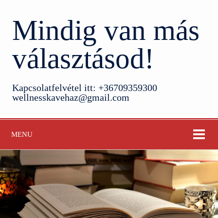
Mindig van más
választásod!
Kapcsolatfelvétel itt: +36709359300
wellnesskavehaz@gmail.com
MENU