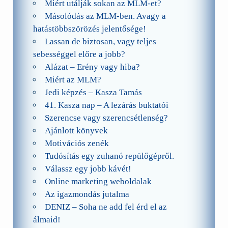
Miért utálják sokan az MLM-et?
Másolódás az MLM-ben. Avagy a
hatástöbbszörözés jelentősége!
Lassan de biztosan, vagy teljes
sebességgel előre a jobb?
Alázat – Erény vagy hiba?
Miért az MLM?
Jedi képzés – Kasza Tamás
41. Kasza nap – A lezárás buktatói
Szerencse vagy szerencsétlenség?
Ajánlott könyvek
Motivációs zenék
Tudósítás egy zuhanó repülőgépről.
Válassz egy jobb kávét!
Online marketing weboldalak
Az igazmondás jutalma
DENIZ – Soha ne add fel érd el az
álmaid!