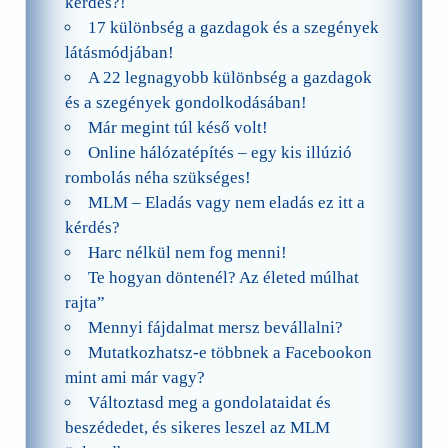
kérdés?!
17 különbség a gazdagok és a szegények
látásmódjában!
A 22 legnagyobb különbség a gazdagok
és a szegények gondolkodásában!
Már megint túl késő volt!
Online hálózatépítés – egy kis illúzió
rombolás néha szükséges!
MLM – Eladás vagy nem eladás ez itt a
kérdés?
Harc nélkül nem fog menni!
Te hogyan döntenél? Az életed múlhat
rajta”
Mennyi fájdalmat mersz bevállalni?
Mutatkozhatsz-e többnek a Facebookon
mint ami már vagy?
Változtasd meg a gondolataidat és
beszédedet, és sikeres leszel az MLM