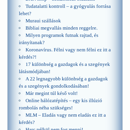
Tudatalatti kontroll – a gyógyulás forrása
lehet?
Muraui szállások
Bibliai megvallás minden reggelre.
Milyen programok futnak rajtad, és
irányítanak?
Koronavírus. Félni vagy nem félni ez itt a
kérdés?!
17 különbség a gazdagok és a szegények
látásmódjában!
A 22 legnagyobb különbség a gazdagok
és a szegények gondolkodásában!
Már megint túl késő volt!
Online hálózatépítés – egy kis illúzió
rombolás néha szükséges!
MLM – Eladás vagy nem eladás ez itt a
kérdés?
Harc nélkül nem fog menni!