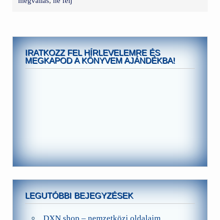
megvallás
,
ne félj
IRATKOZZ FEL HÍRLEVELEMRE ÉS
MEGKAPOD A KÖNYVEM AJÁNDÉKBA!
LEGUTÓBBI BEJEGYZÉSEK
DXN shop – nemzetközi oldalaim