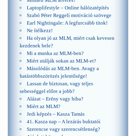
Minden MLM átverés?
Laptoplifestyle – Online hálózatépítés
Szabó Péter Reggeli motiváció szövege
Earl Nightingale: A legfurcsább titok!
Ne ítélkezz!
Ha olyan jó az MLM, miért csak kevesen
kezdenek bele?
Mi a munka az MLM-ben?
Miért utálják sokan az MLM-et?
Másolódás az MLM-ben. Avagy a
hatástöbbszörözés jelentősége!
Lassan de biztosan, vagy teljes
sebességgel előre a jobb?
Alázat – Erény vagy hiba?
Miért az MLM?
Jedi képzés – Kasza Tamás
41. Kasza nap – A lezárás buktatói
Szerencse vagy szerencsétlenség?