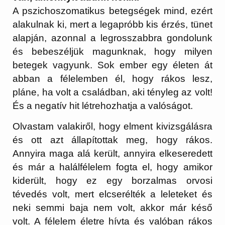
A pszichoszomatikus betegségek mind, ezért
alakulnak ki, mert a legapróbb kis érzés, tünet
alapján, azonnal a legrosszabbra gondolunk
és bebeszéljük magunknak, hogy milyen
betegek vagyunk. Sok ember egy életen át
abban a félelemben él, hogy rákos lesz,
pláne, ha volt a családban, aki tényleg az volt!
És a negatív hit létrehozhatja a valóságot.
Olvastam valakiről, hogy elment kivizsgálásra
és ott azt állapítottak meg, hogy rákos.
Annyira maga alá került, annyira elkeseredett
és már a halálfélelem fogta el, hogy amikor
kiderült, hogy ez egy borzalmas orvosi
tévedés volt, mert elcserélték a leleteket és
neki semmi baja nem volt, akkor már késő
volt. A félelem életre hívta és valóban rákos