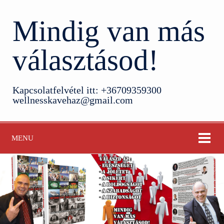
Mindig van más
választásod!
Kapcsolatfelvétel itt: +36709359300
wellnesskavehaz@gmail.com
MENU