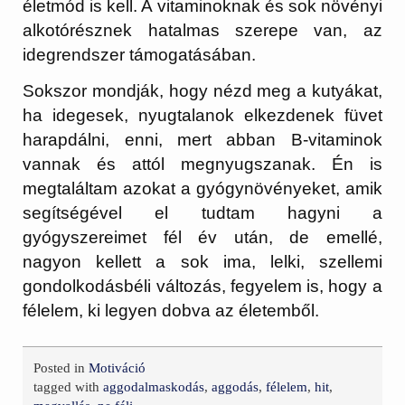
életmód is kell. A vitaminoknak és sok növényi
alkotórésznek hatalmas szerepe van, az
idegrendszer támogatásában.
Sokszor mondják, hogy nézd meg a kutyákat,
ha idegesek, nyugtalanok elkezdenek füvet
harapdálni, enni, mert abban B-vitaminok
vannak és attól megnyugszanak. Én is
megtaláltam azokat a gyógynövényeket, amik
segítségével el tudtam hagyni a
gyógyszereimet fél év után, de emellé,
nagyon kellett a sok ima, lelki, szellemi
gondolkodásbéli változás, fegyelem is, hogy a
félelem, ki legyen dobva az életemből.
Posted in
Motiváció
tagged with
aggodalmaskodás
,
aggodás
,
félelem
,
hit
,