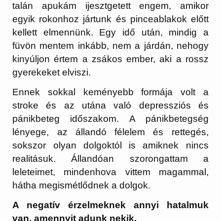
talán apukám ijesztgetett engem, amikor
egyik rokonhoz jártunk és pinceablakok előtt
kellett elmennünk. Egy idő után, mindig a
füvön mentem inkább, nem a járdán, nehogy
kinyúljon értem a zsákos ember, aki a rossz
gyerekeket elviszi.
Ennek sokkal keményebb formája volt a
stroke és az utána való depressziós és
pánikbeteg időszakom. A pánikbetegség
lényege, az állandó félelem és rettegés,
sokszor olyan dolgoktól is amiknek nincs
realitásuk. Állandóan szorongattam a
leleteimet, mindenhova vittem magammal,
hátha megismétlődnek a dolgok.
A negatív érzelmeknek annyi hatalmuk
van, amennyit adunk nekik.