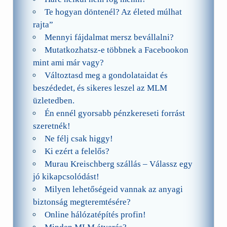
Te hogyan döntenél? Az életed múlhat
rajta”
Mennyi fájdalmat mersz bevállalni?
Mutatkozhatsz-e többnek a Facebookon
mint ami már vagy?
Változtasd meg a gondolataidat és
beszédedet, és sikeres leszel az MLM
üzletedben.
Én ennél gyorsabb pénzkereseti forrást
szeretnék!
Ne félj csak higgy!
Ki ezért a felelős?
Murau Kreischberg szállás – Válassz egy
jó kikapcsolódást!
Milyen lehetőségeid vannak az anyagi
biztonság megteremtésére?
Online hálózatépítés profin!