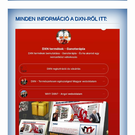
MINDEN INFORMÁCIÓ A DXN-RŐL ITT: