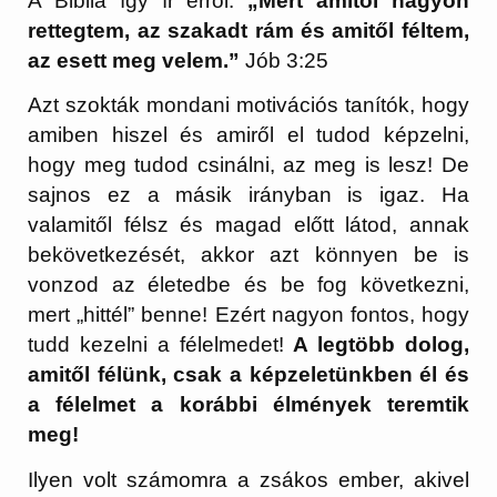
A Biblia így ír erről:
„Mert amitől nagyon
rettegtem, az szakadt rám és amitől féltem,
az esett meg velem.”
Jób 3:25
Azt szokták mondani motivációs tanítók, hogy
amiben hiszel és amiről el tudod képzelni,
hogy meg tudod csinálni, az meg is lesz! De
sajnos ez a másik irányban is igaz. Ha
valamitől félsz és magad előtt látod, annak
bekövetkezését, akkor azt könnyen be is
vonzod az életedbe és be fog következni,
mert „hittél” benne! Ezért nagyon fontos, hogy
tudd kezelni a félelmedet!
A legtöbb dolog,
amitől félünk, csak a képzeletünkben él és
a félelmet a korábbi élmények teremtik
meg!
Ilyen volt számomra a zsákos ember, akivel