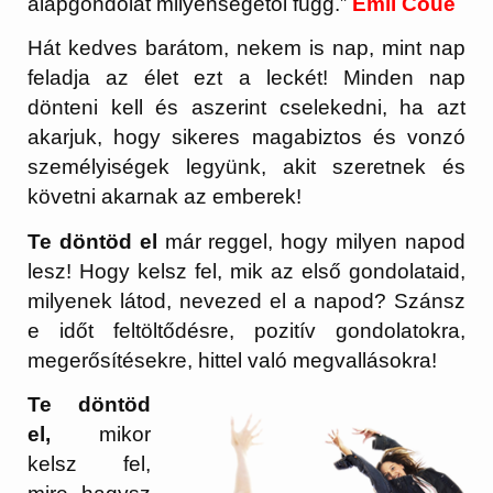
alapgondolat milyenségétől függ.”
Emil Coué
Hát kedves barátom, nekem is nap, mint nap
feladja az élet ezt a leckét! Minden nap
dönteni kell és aszerint cselekedni, ha azt
akarjuk, hogy sikeres magabiztos és vonzó
személyiségek legyünk, akit szeretnek és
követni akarnak az emberek!
Te döntöd el
már reggel, hogy milyen napod
lesz! Hogy kelsz fel, mik az első gondolataid,
milyenek látod, nevezed el a napod? Szánsz
e időt feltöltődésre, pozitív gondolatokra,
megerősítésekre, hittel való megvallásokra!
Te döntöd
el,
mikor
kelsz fel,