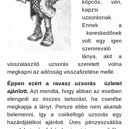
köpcös, vén,
kapzsi
uzsorásnak.
Ennek a
kereskedőnek
volt egy igen
szemrevaló
lánya, akit a
visszataszító uzsorás szeretett volna
megkapni az adósság visszafizetése mellé.
Éppen ezért a ravasz uzsorás üzletet
ajánlott.
Azt mondta, hogy abban az esetben
elengedi az összes tartozást, ha cserébe
megkapja a lányt. Persze ebbe nem akartak
belemenni, így a csirkefogó uzsorás egy
hazárdjátékot ajánlott. Üres pénzeszsákba