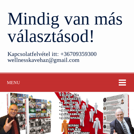
Mindig van más
választásod!
Kapcsolatfelvétel itt: +36709359300
wellnesskavehaz@gmail.com
MENU