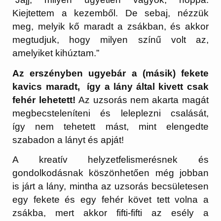
Kiejtettem a kezemből. De sebaj, nézzük
meg, melyik kő maradt a zsákban, és akkor
megtudjuk, hogy milyen színű volt az,
amelyiket kihúztam.”
Az erszényben ugyebár a (másik) fekete
kavics maradt, így a lány által kivett csak
fehér lehetett!
Az uzsorás nem akarta magát
megbecsteleníteni és leleplezni csalását,
így nem tehetett mást, mint elengedte
szabadon a lányt és apját!
A kreatív helyzetfelismerésnek és
gondolkodásnak köszönhetően még jobban
is járt a lány, mintha az uzsorás becsületesen
egy fekete és egy fehér követ tett volna a
zsákba, mert akkor fifti-fifti az esély a