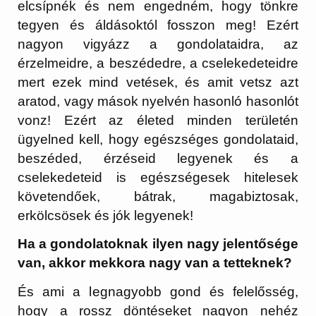
elcsípnék és nem engedném, hogy tönkre
tegyen és áldásoktól fosszon meg! Ezért
nagyon vigyázz a gondolataidra, az
érzelmeidre, a beszédedre, a cselekedeteidre
mert ezek mind vetések, és amit vetsz azt
aratod, vagy mások nyelvén hasonló hasonlót
vonz! Ezért az életed minden területén
ügyelned kell, hogy egészséges gondolataid,
beszéded, érzéseid legyenek és a
cselekedeteid is egészségesek hitelesek
követendőek, bátrak, magabiztosak,
erkölcsösek és jók legyenek!
Ha a gondolatoknak ilyen nagy jelentősége
van, akkor mekkora nagy van a tetteknek?
És ami a legnagyobb gond és felelősség,
hogy a rossz döntéseket nagyon nehéz