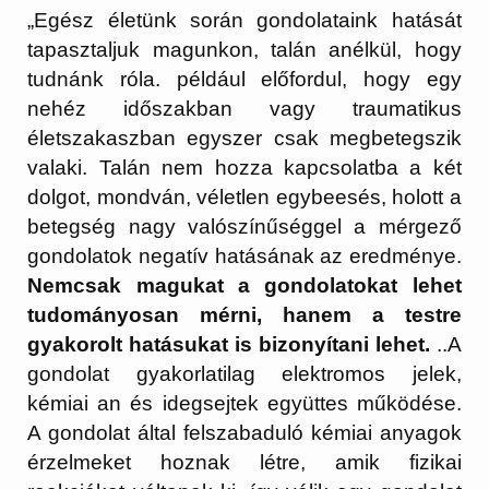
„Egész életünk során gondolataink hatását
tapasztaljuk magunkon, talán anélkül, hogy
tudnánk róla. például előfordul, hogy egy
nehéz időszakban vagy traumatikus
életszakaszban egyszer csak megbetegszik
valaki. Talán nem hozza kapcsolatba a két
dolgot, mondván, véletlen egybeesés, holott a
betegség nagy valószínűséggel a mérgező
gondolatok negatív hatásának az eredménye.
Nemcsak magukat a gondolatokat lehet
tudományosan mérni, hanem a testre
gyakorolt hatásukat is bizonyítani lehet.
..A
gondolat gyakorlatilag elektromos jelek,
kémiai an és idegsejtek együttes működése.
A gondolat által felszabaduló kémiai anyagok
érzelmeket hoznak létre, amik fizikai