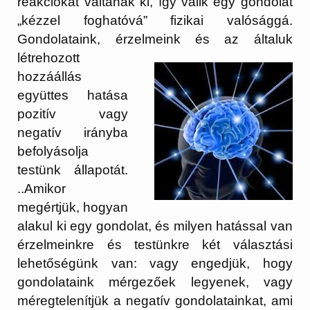
reakciókat váltanak ki, így válik egy gondolat
„kézzel foghatóvá” fizikai valósággá.
Gondolataink, érzelmeink és az általuk
létrehozott
hozzáállás
együttes hatása
pozitív vagy
negatív irányba
befolyásolja
testünk állapotát.
..Amikor
megértjük, hogyan
alakul ki egy gondolat, és milyen hatással van
érzelmeinkre és testünkre két választási
lehetőségünk van: vagy engedjük, hogy
gondolataink mérgezőek legyenek, vagy
méregtelenítjük a negatív gondolatainkat, ami