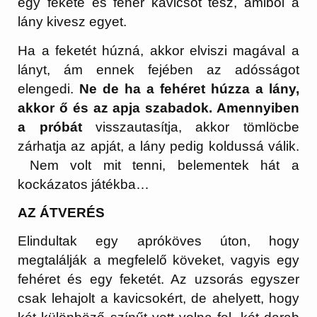
egy fekete és fehér kavicsot tesz, amiből a
lány kivesz egyet.
Ha a feketét húzná, akkor elviszi magával a
lányt, ám ennek fejében az adósságot
elengedi.
Ne de ha a fehéret húzza a lány,
akkor ő és az apja szabadok. Amennyiben
a próbát
visszautasítja, akkor tömlöcbe
zárhatja az apját, a lány pedig koldussá válik.
Nem volt mit tenni, belementek hát a
kockázatos játékba…
AZ ÁTVERÉS
Elindultak egy apróköves úton, hogy
megtalálják a megfelelő köveket, vagyis egy
fehéret és egy feketét. Az uzsorás egyszer
csak lehajolt a kavicsokért, de ahelyett, hogy