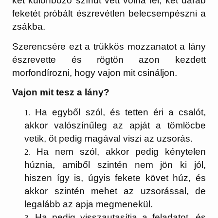
két különböző színűt vett volna fel, két darab
feketét próbált észrevétlen belecsempészni a
zsákba.
Szerencsére ezt a trükkös mozzanatot a lány
észrevette és rögtön azon kezdett
morfondírozni, hogy vajon mit csináljon.
Vajon mit tesz a lány?
Ha egyből szól, és tetten éri a csalót,
akkor valószínűleg az apját a tömlöcbe
vetik, őt pedig magával viszi az uzsorás.
Ha nem szól, akkor pedig kénytelen
húznia, amiből szintén nem jön ki jól,
hiszen így is, úgyis fekete követ húz, és
akkor szintén mehet az uzsorással, de
legalább az apja megmenekül.
Ha pedig visszautasítja a feladatot, és