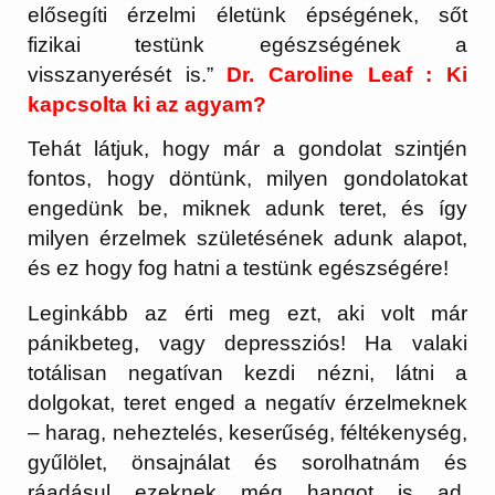
elősegíti érzelmi életünk épségének, sőt
fizikai testünk egészségének a
visszanyerését is.”
Dr. Caroline Leaf : Ki
kapcsolta ki az agyam?
Tehát látjuk, hogy már a gondolat szintjén
fontos, hogy döntünk, milyen gondolatokat
engedünk be, miknek adunk teret, és így
milyen érzelmek születésének adunk alapot,
és ez hogy fog hatni a testünk egészségére!
Leginkább az érti meg ezt, aki volt már
pánikbeteg, vagy depressziós! Ha valaki
totálisan negatívan kezdi nézni, látni a
dolgokat, teret enged a negatív érzelmeknek
– harag, neheztelés, keserűség, féltékenység,
gyűlölet, önsajnálat és sorolhatnám és
ráadásul ezeknek még hangot is ad,