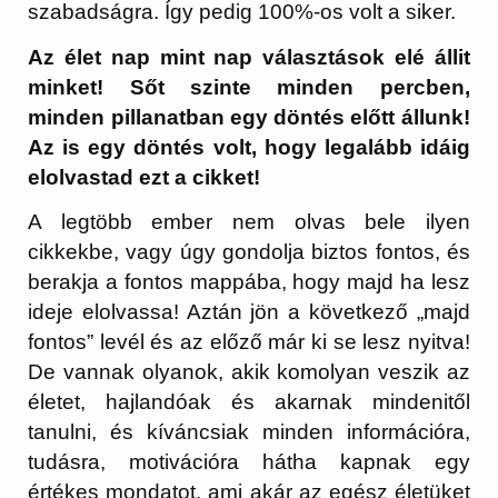
szabadságra. Így pedig 100%-os volt a siker.
Az élet nap mint nap választások elé állit
minket! Sőt szinte minden percben,
minden pillanatban egy döntés előtt állunk!
Az is egy döntés volt, hogy legalább idáig
elolvastad ezt a cikket!
A legtöbb ember nem olvas bele ilyen
cikkekbe, vagy úgy gondolja biztos fontos, és
berakja a fontos mappába, hogy majd ha lesz
ideje elolvassa! Aztán jön a következő „majd
fontos” levél és az előző már ki se lesz nyitva!
De vannak olyanok, akik komolyan veszik az
életet, hajlandóak és akarnak mindenitől
tanulni, és kíváncsiak minden információra,
tudásra, motivációra hátha kapnak egy
értékes mondatot, ami akár az egész életüket