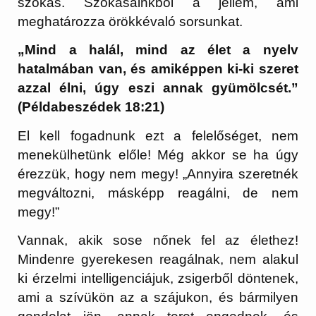
szokás. Szokásainkból a jellem, ami
meghatározza örökkévaló sorsunkat.
„Mind a halál, mind az élet a nyelv
hatalmában van, és amiképpen ki-ki szeret
azzal élni, úgy eszi annak gyümölcsét.”
(Példabeszédek 18:21)
El kell fogadnunk ezt a felelőséget, nem
menekülhetünk előle! Még akkor se ha úgy
érezzük, hogy nem megy! „Annyira szeretnék
megváltozni, másképp reagálni, de nem
megy!”
Vannak, akik sose nőnek fel az élethez!
Mindenre gyerekesen reagálnak, nem alakul
ki érzelmi intelligenciájuk, zsigerből döntenek,
ami a szívükön az a szájukon, és bármilyen