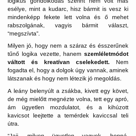
logikus gondolkodás szerint nem volt más
esélye, mint a kudarc, hisz bármit is vesz ki
mindenképp fekete lett volna és ő mehet
rabszolgának, vagyis bármit választ,
“megszívta”.
Milyen jó, hogy nem a száraz és ésszerűnek
tűnő logika vezette, hanem
szemléletmódot
váltott és kreatívan cselekedett.
Nem
fogadta el, hogy a dolgok úgy vannak, aminek
látszanak és hogy nem létezik jó megoldás.
A leány belenyúlt a zsákba, kivett egy követ,
de még mielőtt megnézte volna, tett egy apró,
ám ügyetlen mozdulatot, és a kihúzott
kavicsot leejtette a temérdek kaviccsal teli
útra.
“Jajj, milyen ügyetlen vagyok, hoppá.