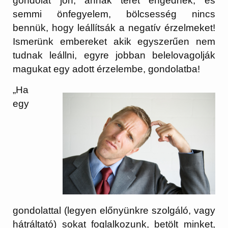
gondolat jön, annak teret engednek, és
semmi önfegyelem, bölcsesség nincs
bennük, hogy leállítsák a negatív érzelmeket!
Ismerünk embereket akik egyszerűen nem
tudnak leállni, egyre jobban belelovagolják
magukat egy adott érzelembe, gondolatba!
„Ha
egy
gondolattal (legyen előnyünkre szolgáló, vagy
hátráltató) sokat foglalkozunk, betölt minket,