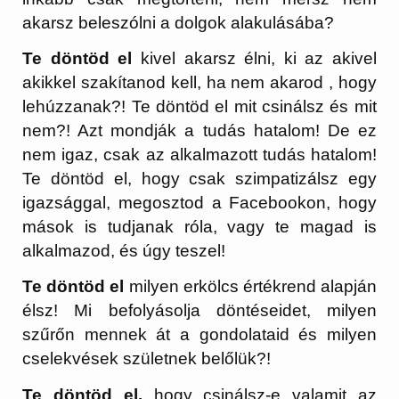
akarsz beleszólni a dolgok alakulásába?
Te döntöd el
kivel akarsz élni, ki az akivel
akikkel szakítanod kell, ha nem akarod , hogy
lehúzzanak?! Te döntöd el mit csinálsz és mit
nem?! Azt mondják a tudás hatalom! De ez
nem igaz, csak az alkalmazott tudás hatalom!
Te döntöd el, hogy csak szimpatizálsz egy
igazsággal, megosztod a Facebookon, hogy
mások is tudjanak róla, vagy te magad is
alkalmazod, és úgy teszel!
Te döntöd el
milyen erkölcs értékrend alapján
élsz! Mi befolyásolja döntéseidet, milyen
szűrőn mennek át a gondolataid és milyen
cselekvések születnek belőlük?!
Te döntöd el,
hogy csinálsz-e valamit az