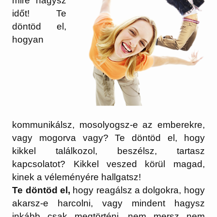
mire hagysz
időt! Te
döntöd el,
hogyan
kommunikálsz, mosolyogsz-e az emberekre,
vagy mogorva vagy? Te döntöd el, hogy
kikkel találkozol, beszélsz, tartasz
kapcsolatot? Kikkel veszed körül magad,
kinek a véleményére hallgatsz!
Te döntöd el,
hogy reagálsz a dolgokra, hogy
akarsz-e harcolni, vagy mindent hagysz
inkább csak megtörténi, nem mersz nem