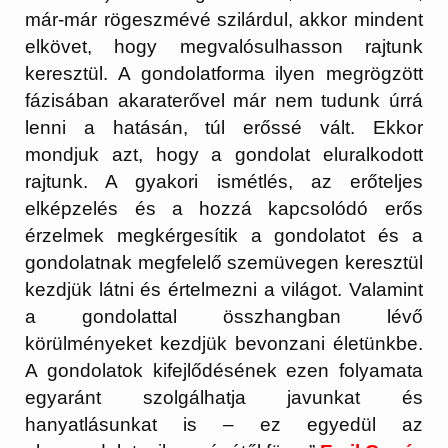
már-már rögeszmévé szilárdul, akkor mindent
elkövet, hogy megvalósulhasson rajtunk
keresztül. A gondolatforma ilyen megrögzött
fázisában akaraterővel már nem tudunk úrrá
lenni a hatásán, túl erőssé vált. Ekkor
mondjuk azt, hogy a gondolat eluralkodott
rajtunk. A gyakori ismétlés, az erőteljes
elképzelés és a hozzá kapcsolódó erős
érzelmek megkérgesítik a gondolatot és a
gondolatnak megfelelő szemüvegen keresztül
kezdjük látni és értelmezni a világot. Valamint
a gondolattal összhangban lévő
körülményeket kezdjük bevonzani életünkbe.
A gondolatok kifejlődésének ezen folyamata
egyaránt szolgálhatja javunkat és
hanyatlásunkat is – ez egyedül az