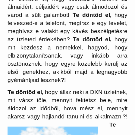
álmaidért, céljaidért vagy csak álmodozol és
várod a sült galambot!
Te döntöd el,
hogy
felveszed-e a telefont, megírsz e egy levelet,
meghívsz e valakit egy kávés beszélgetésre
az üzleted érdekében?
Te döntöd el,
hogy
mit kezdesz a nemekkel, hagyod, hogy
elbizonytalanítsanak, vagy inkább arra
ösztönöznek, hogy egyre közelebb kerülj az
első igenekhez, akikből majd a legnagyobb
gyémántjaid lesznek?!
Te döntöd el,
hogy állsz neki a DXN üzletnek,
mit vársz tőle, mennyit fektetsz bele, mire
áldozol az idődből, hova mész el, mennyit
akarsz vagy hajlandó tanulni és
alkalmazni?!
Te