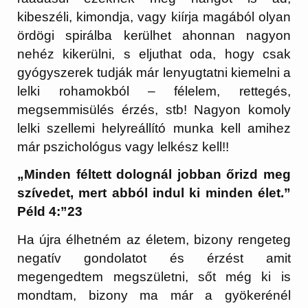
kibeszéli, kimondja, vagy kiírja magából olyan
ördögi spirálba kerülhet ahonnan nagyon
nehéz kikerülni, s eljuthat oda, hogy csak
gyógyszerek tudják már lenyugtatni kiemelni a
lelki rohamokból – félelem, rettegés,
megsemmisülés érzés, stb! Nagyon komoly
lelki szellemi helyreállító munka kell amihez
már pszichológus vagy lelkész kell!!
„Minden féltett dolognál jobban őrizd meg
szívedet, mert abból indul ki minden élet.”
Péld 4:”23
Ha újra élhetném az életem, bizony rengeteg
negatív gondolatot és érzést amit
megengedtem megszületni, sőt még ki is
mondtam, bizony ma már a gyökerénél