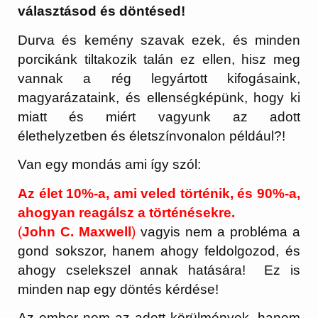
választásod és döntésed!
Durva és kemény szavak ezek, és minden
porcikánk tiltakozik talán ez ellen, hisz meg
vannak a rég legyártott kifogásaink,
magyarázataink, és ellenségképünk, hogy ki
miatt és miért vagyunk az adott
élethelyzetben és életszínvonalon például?!
Van egy mondás ami így szól:
Az élet 10%-a, ami veled történik, és 90%-a,
ahogyan reagálsz a történésekre.
(
John C. Maxwell
)
vagyis nem a probléma a
gond sokszor, hanem ahogy feldolgozod, és
ahogy cselekszel annak hatására! Ez is
minden nap egy döntés kérdése!
Az ember nem az adott körülmények, hanem