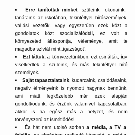
Erre tanítottak minket
, szüleink, rokonaink,
tanáraink az iskolában, tekintéllyel bírószemélyek,
vallási vezetők, vagy egyszerűen ezek közt a
gondolatok közt szocializálódtál, ez volt a
környezeted álláspontja, véleménye, amit te
magadba szívtál mint „igazságot”.
Ezt láttuk,
a környezetünkben, ezt csinálták, így
viselkedtek a szüleink, és más tekintéllyel bíró
személyek.
Saját tapasztalataink
, kudarcaink, csalódásaink,
negatív élményeink is nyomott hagynak bennünk,
ami miatt legközelebb már ezek alapján
gondolkodunk, és érzünk valamivel kapcsolatban,
akkor is ha egész más a helyzet, és nem
törvényszerű az ismétlődés!
És hát nem utolsó sorban
a média, a TV a