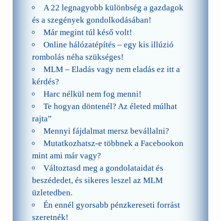
A 22 legnagyobb különbség a gazdagok
és a szegények gondolkodásában!
Már megint túl késő volt!
Online hálózatépítés – egy kis illúzió
rombolás néha szükséges!
MLM – Eladás vagy nem eladás ez itt a
kérdés?
Harc nélkül nem fog menni!
Te hogyan döntenél? Az életed múlhat
rajta”
Mennyi fájdalmat mersz bevállalni?
Mutatkozhatsz-e többnek a Facebookon
mint ami már vagy?
Változtasd meg a gondolataidat és
beszédedet, és sikeres leszel az MLM
üzletedben.
Én ennél gyorsabb pénzkereseti forrást
szeretnék!