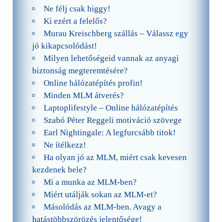
Ne félj csak higgy!
Ki ezért a felelős?
Murau Kreischberg szállás – Válassz egy
jó kikapcsolódást!
Milyen lehetőségeid vannak az anyagi
biztonság megteremtésére?
Online hálózatépítés profin!
Minden MLM átverés?
Laptoplifestyle – Online hálózatépítés
Szabó Péter Reggeli motiváció szövege
Earl Nightingale: A legfurcsább titok!
Ne ítélkezz!
Ha olyan jó az MLM, miért csak kevesen
kezdenek bele?
Mi a munka az MLM-ben?
Miért utálják sokan az MLM-et?
Másolódás az MLM-ben. Avagy a
hatástöbbszörözés jelentősége!