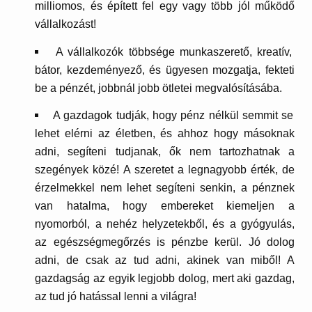
milliomos, és épített fel egy vagy több jól működő
vállalkozást!
A vállalkozók többsége munkaszerető, kreatív,
bátor, kezdeményező, és ügyesen mozgatja, fekteti
be a pénzét, jobbnál jobb ötletei megvalósításába.
A gazdagok tudják, hogy pénz nélkül semmit se
lehet elérni az életben, és ahhoz hogy másoknak
adni, segíteni tudjanak, ők nem tartozhatnak a
szegények közé! A szeretet a legnagyobb érték, de
érzelmekkel nem lehet segíteni senkin, a pénznek
van hatalma, hogy embereket kiemeljen a
nyomorból, a nehéz helyzetekből, és a gyógyulás,
az egészségmegőrzés is pénzbe kerül. Jó dolog
adni, de csak az tud adni, akinek van miből! A
gazdagság az egyik legjobb dolog, mert aki gazdag,
az tud jó hatással lenni a világra!