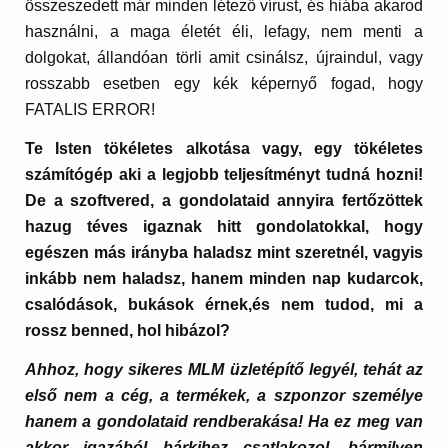
összeszedett már minden létező vírust, és hiába akarod
használni, a maga életét éli, lefagy, nem menti a
dolgokat, állandóan törli amit csinálsz, újraindul, vagy
rosszabb esetben egy kék képernyő fogad, hogy
FATALIS ERROR!
Te Isten tökéletes alkotása vagy, egy tökéletes
számítógép aki a legjobb teljesítményt tudná hozni!
De a szoftvered, a gondolataid annyira fertőzöttek
hazug téves igaznak hitt gondolatokkal, hogy
egészen más irányba haladsz mint szeretnél, vagyis
inkább nem haladsz, hanem minden nap kudarcok,
csalódások, bukások érnek,és nem tudod, mi a
rossz benned, hol hibázol?
Ahhoz, hogy sikeres MLM üzletépítő legyél, tehát az
első nem a cég, a termékek, a szponzor személye
hanem a gondolataid rendberakása! Ha ez meg van
akkor igazából bárkihez csatlakozol, bármilyen