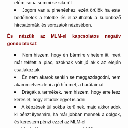
elém, soha semmi se sikerül.
Jogom van a pihenéshez, ezért örülök ha este
bedőlhetek a fotelbe és ellazulhatok a különböző
hírcsatornák, és sorozatok nézésében.
És nézzük az MLM-el kapcsolatos negatív
gondolatokat:
Nem hiszem, hogy én bármire vihetem itt, mert
már telített a piac, azoknak volt jó akik az elején
csatlakoztak.
Én nem akarok senkin se meggazdagodni, nem
akarom elveszteni a jó híremet, a barátaimat.
Drágák a termékek, nem hiszem, hogy erre lesz
kereslet, hogy eltudok egyet is adni.
A képzések túl sokba kerülnek, majd akkor adok
ki pénzt ilyesmire, ha már jobban mennek a dolgok,
és kerestem pénzt ezzel az MLM-el.