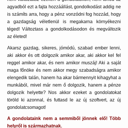
agyadból ezt a fajta hozzáállást, gondolkodást addig ne
is számíts arra, hogy a pénz vonzódni fog hozzád, hogy
a gazdagság véletlenül is megakarna környékezni
téged! Változtass a gondolkodásodon és megváltozik
az életed!
Akarsz gazdag, sikeres, jómódú, szabad ember lenni,
aki akkor és ott dolgozik amikor akar, aki akkor kel fel
reggel amikor akar, és nem amikor muszáj! Aki a saját
maga főnöke és nem akkor megy szabadságra amikor
elengedik talán, hanem ha akar bármennyit kihagyhat a
munkából, mivel már nem ő dolgozik, hanem a pénze
dolgozik helyette? Nos akkor ezeket a gondolatokat
töröld ki azonnal, és futtasd le az új szoftvert, az új
gondolatcsomagot!
A gondolataink nem a semmiből jönnek elő! Több
helyről is származhatnak.