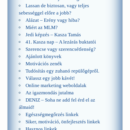
Lassan de biztosan, vagy teljes
sebességgel előre a jobb?
Alázat – Erény vagy hiba?
Miért az MLM?
Jedi képzés – Kasza Tamás
41. Kasza nap – A lezárás buktatói
Szerencse vagy szerencsétlenség?
Ajánlott könyvek
Motivációs zenék
Tudósítás egy zuhanó repülőgépről.
Válassz egy jobb kávét!
Online marketing weboldalak
Az igazmondás jutalma
DENIZ – Soha ne add fel érd el az
álmaid!
Egészségmegőrzés linkek
Siker, motiváció, önfejlesztés linkek
Hasznos linkek