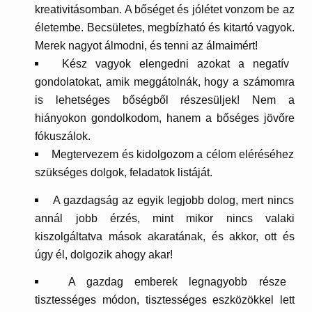
kreativitásomban. A bőséget és jólétet vonzom be az
életembe. Becsületes, megbízható és kitartó vagyok.
Merek nagyot álmodni, és tenni az álmaimért!
Kész vagyok elengedni azokat a negatív
gondolatokat, amik meggátolnák, hogy a számomra
is lehetséges bőségből részesüljek! Nem a
hiányokon gondolkodom, hanem a bőséges jövőre
fókuszálok.
Megtervezem és kidolgozom a célom eléréséhez
szükséges dolgok, feladatok listáját.
A gazdagság az egyik legjobb dolog, mert nincs
annál jobb érzés, mint mikor nincs valaki
kiszolgáltatva mások akaratának, és akkor, ott és
úgy él, dolgozik ahogy akar!
A gazdag emberek legnagyobb része
tisztességes módon, tisztességes eszközökkel lett