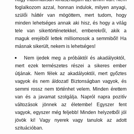
foglalkozom azzal, honnan indulok, milyen anyagi,
szülői háttér van mögöttem, mert tudom, hogy
minden lehetséges annak aki hisz, és hogy a világ
tele van sikertörténetekkel, emberekről, akik a
maguk erejéből lettek milliomosok a semmiből! Ha
másnak sikerült, nekem is lehetséges!
Nem ijedek meg a próbáktól és akadályoktól,
mert ezek természetes részei a sikeres ember
útjának. Nem félek az akadályoktól, mert győztes
vagyok és nem áldozat! Biztonságban vagyok, és
semmi rossz nem történhet velem. Minden érettem
van és a javamat szolgálja. Napról napra pozitív
változások jönnek az életembe! Egyszer fent
vagyok, egyszer még feljebb! Minden helyzetből jól
jövök ki! Vagy nyerek vagy tanulok az adott
szituációban.