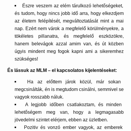
Észre veszem az elém tárulkozó lehetőségeket,
és tudom, hogy nincs jobb idő arra, hogy elkezdjem
az életem felépítését, megváltoztatását mint a mai
nap. Ezért nem várok a megfelelő körülményekre, a
tökéletes pillanatra, és megfelelő eszközökre,
hanem belevágok azzal amim van, és út közben
úgyis mindent meg fogok kapni ami a sikeremhez
szükséges!
És lássuk az MLM – el kapcsolatos kijelentéseket:
Ha az előttem járok közül, már sokan
megcsinálták, én is megtudom csinálni, semmivel se
vagyok rosszabb náluk.
A legjobb időben csatlakoztam, és minden
lehetőségem meg van, hogy a legmagasabb
jövedelmi szintet elérjem, ebben az üzletben.
Pozitiv és vonzó ember vagyok, az emberek