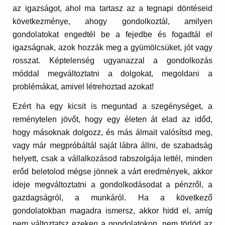
az igazságot, ahol ma tartasz az a tegnapi döntéseid
következménye, ahogy gondolkoztál, amilyen
gondolatokat engedtél be a fejedbe és fogadtál el
igazságnak, azok hozzák meg a gyümölcsüket, jót vagy
rosszat. Képtelenség ugyanazzal a gondolkozás
móddal megváltoztatni a dolgokat, megoldani a
problémákat, amivel létrehoztad azokat!
Ezért ha egy kicsit is meguntad a szegénységet, a
reménytelen jövőt, hogy egy életen át elad az időd,
hogy másoknak dolgozz, és más álmait valósítsd meg,
vagy már megpróbáltál saját lábra állni, de szabadság
helyett, csak a vállalkozásod rabszolgája lettél, minden
erőd beletolod mégse jönnek a várt eredmények, akkor
ideje megváltoztatni a gondolkodásodat a pénzről, a
gazdagságról, a munkáról. Ha a következő
gondolatokban magadra ismersz, akkor hidd el, amíg
nem változtatsz ezeken a gondolatokon, nem törlöd az