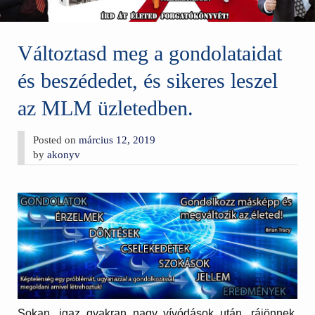
Változtasd meg a gondolataidat
és beszédedet, és sikeres leszel
az MLM üzletedben.
Posted on
március 12, 2019
by
akonyv
Sokan, igaz gyakran nagy vívódások után, rájönnek,