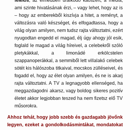
felelős
, az elmédben uralkodó káoszért, a média,
ami szinte hivatásának érzi, – vagy lehet, hogy az is
– hogy az emberekből kiszívja a hitet, a reményt, a
változásra való készséget, és elfogadtassa, hogy a
világ olyan amilyen, nem tudsz rajta változtatni, ezért
nyugodtan engedd el magad, élj úgy ahogy jól esik,
foglald le magad a világ híreivel, a celebekről szóló
pletykákkal, a limonádé erkölcstelen
szappanoperákkal, a semmiből lett villalakó celebek
sötét kis hálószoba titkaival, mocskos zülléseivel, és
fogadd el, hogy az élet olyan amilyen, és ne is akarj
rajta változtatni. A TV a legnagyobb ellenséged, ha
meggazdagodni akarsz, vagy boldog sikeres pozitív
életet akkor legjobban teszed ha nem fizetsz elő TV
műsorokra.
Ahhoz tehát, hogy jobb szebb és gazdagabb jövőnk
legyen, ezeket a gondolkodásmintákat, mondatokat