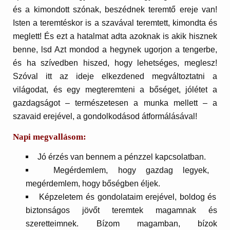
és a kimondott szónak, beszédnek teremtő ereje van!
Isten a teremtéskor is a szavával teremtett, kimondta és
meglett! És ezt a hatalmat adta azoknak is akik hisznek
benne, lsd Azt mondod a hegynek ugorjon a tengerbe,
és ha szívedben hiszed, hogy lehetséges, meglesz!
Szóval itt az ideje elkezdened megváltoztatni a
világodat, és egy megteremteni a bőséget, jólétet a
gazdagságot – természetesen a munka mellett – a
szavaid erejével, a gondolkodásod átformálásával!
Napi megvallásom:
Jó érzés van bennem a pénzzel kapcsolatban.
Megérdemlem, hogy gazdag legyek,
megérdemlem, hogy bőségben éljek.
Képzeletem és gondolataim erejével, boldog és
biztonságos jövőt teremtek magamnak és
szeretteimnek. Bízom magamban, bízok