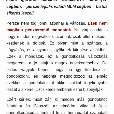
cégben, – persze legális valódi MLM cégben – biztos
sikeres leszel!
Persze nem fog jönni azonnal a változás.
Ezek nem
mágikus pénzteremtő mondatok.
Ne várj csodát, s
hogy minden megváltozik azonnal, csak ettől működni
kezdenek a dolgok. Ez olyan mint a szántás, a
trágyázás, és a gyomok, gyökerek kitépése a földből.
Ezek a mondatok, ez a gondolkozás változtatás
megteremti a jó talajt a magok növekedéséhez. De
biztos vagyok benne, hogy ha így kezdesz el
gondolkodni, és naponta megdolgozod az elméd
ezekkel a gondolatokkal akkor sokkal fogékonyabb
leszel a sikerre. Ezt sikeres emberek ezrei bizonyítják.
Ezért kérlek, most zárj ki minden más gondolatot,
feladatot és fókuszálj az elmédre, világítsd át a
gondolkodásodat, leplezd le az önmagadat szabotáló