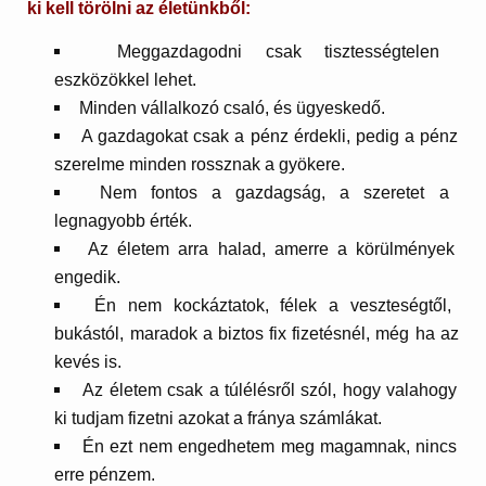
ki kell törölni az életünkből:
Meggazdagodni csak tisztességtelen
eszközökkel lehet.
Minden vállalkozó csaló, és ügyeskedő.
A gazdagokat csak a pénz érdekli, pedig a pénz
szerelme minden rossznak a gyökere.
Nem fontos a gazdagság, a szeretet a
legnagyobb érték.
Az életem arra halad, amerre a körülmények
engedik.
Én nem kockáztatok, félek a veszteségtől,
bukástól, maradok a biztos fix fizetésnél, még ha az
kevés is.
Az életem csak a túlélésről szól, hogy valahogy
ki tudjam fizetni azokat a fránya számlákat.
Én ezt nem engedhetem meg magamnak, nincs
erre pénzem.