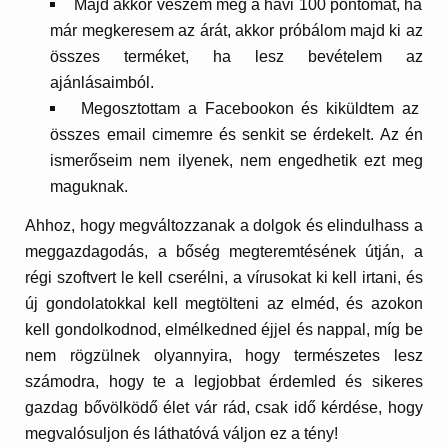
Majd akkor veszem meg a havi 100 pontomat, ha
már megkeresem az árát, akkor próbálom majd ki az
összes terméket, ha lesz bevételem az
ajánlásaimból.
Megosztottam a Facebookon és kiküldtem az
összes email cimemre és senkit se érdekelt. Az én
ismerőseim nem ilyenek, nem engedhetik ezt meg
maguknak.
Ahhoz, hogy megváltozzanak a dolgok és elindulhass a
meggazdagodás, a bőség megteremtésének útján, a
régi szoftvert le kell cserélni, a vírusokat ki kell irtani, és
új gondolatokkal kell megtölteni az elméd, és azokon
kell gondolkodnod, elmélkedned éjjel és nappal, míg be
nem rögzülnek olyannyira, hogy természetes lesz
számodra, hogy te a legjobbat érdemled és sikeres
gazdag bővölködő élet vár rád, csak idő kérdése, hogy
megvalósuljon és láthatóvá váljon ez a tény!