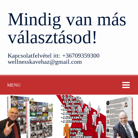
Mindig van más
választásod!
Kapcsolatfelvétel itt: +36709359300
wellnesskavehaz@gmail.com
MENU