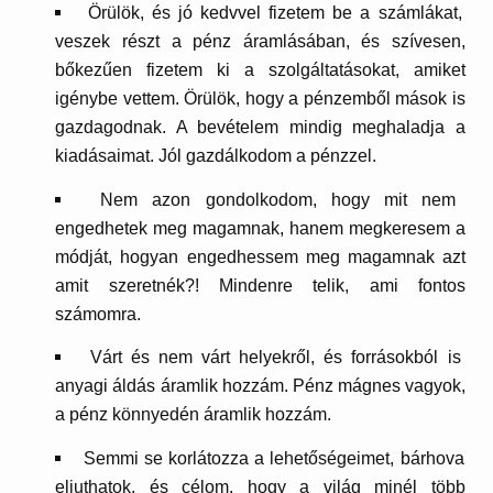
Örülök, és jó kedvvel fizetem be a számlákat,
veszek részt a pénz áramlásában, és szívesen,
bőkezűen fizetem ki a szolgáltatásokat, amiket
igénybe vettem. Örülök, hogy a pénzemből mások is
gazdagodnak. A bevételem mindig meghaladja a
kiadásaimat. Jól gazdálkodom a pénzzel.
Nem azon gondolkodom, hogy mit nem
engedhetek meg magamnak, hanem megkeresem a
módját, hogyan engedhessem meg magamnak azt
amit szeretnék?! Mindenre telik, ami fontos
számomra.
Várt és nem várt helyekről, és forrásokból is
anyagi áldás áramlik hozzám. Pénz mágnes vagyok,
a pénz könnyedén áramlik hozzám.
Semmi se korlátozza a lehetőségeimet, bárhova
eljuthatok, és célom, hogy a világ minél több