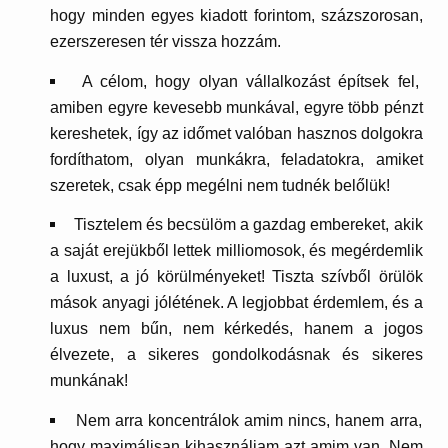
hogy minden egyes kiadott forintom, százszorosan,
ezerszeresen tér vissza hozzám.
A célom, hogy olyan vállalkozást építsek fel,
amiben egyre kevesebb munkával, egyre több pénzt
kereshetek, így az időmet valóban hasznos dolgokra
fordíthatom, olyan munkákra, feladatokra, amiket
szeretek, csak épp megélni nem tudnék belőlük!
Tisztelem és becsülöm a gazdag embereket, akik
a saját erejükből lettek milliomosok, és megérdemlik
a luxust, a jó körülményeket! Tiszta szívből örülök
mások anyagi jólétének. A legjobbat érdemlem, és a
luxus nem bűn, nem kérkedés, hanem a jogos
élvezete, a sikeres gondolkodásnak és sikeres
munkának!
Nem arra koncentrálok amim nincs, hanem arra,
hogy maximálisan kihasználjam azt amim van. Nem