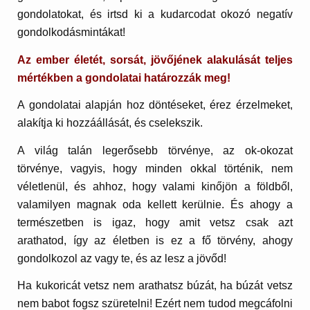
gondolatokat, és irtsd ki a kudarcodat okozó negatív
gondolkodásmintákat!
Az ember életét, sorsát, jövőjének alakulását teljes
mértékben a gondolatai határozzák meg!
A gondolatai alapján hoz döntéseket, érez érzelmeket,
alakítja ki hozzáállását, és cselekszik.
A világ talán legerősebb törvénye, az ok-okozat
törvénye, vagyis, hogy minden okkal történik, nem
véletlenül, és ahhoz, hogy valami kinőjön a földből,
valamilyen magnak oda kellett kerülnie. És ahogy a
természetben is igaz, hogy amit vetsz csak azt
arathatod, így az életben is ez a fő törvény, ahogy
gondolkozol az vagy te, és az lesz a jövőd!
Ha kukoricát vetsz nem arathatsz búzát, ha búzát vetsz
nem babot fogsz szüretelni! Ezért nem tudod megcáfolni