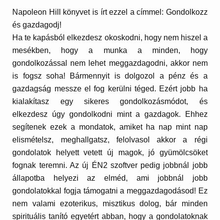
Napoleon Hill könyvet is írt ezzel a címmel: Gondolkozz
és gazdagodj!
Ha te kapásból elkezdesz okoskodni, hogy nem hiszel a
mesékben, hogy a munka a minden, hogy
gondolkozással nem lehet meggazdagodni, akkor nem
is fogsz soha! Bármennyit is dolgozol a pénz és a
gazdagság messze el fog kerülni téged. Ezért jobb ha
kialakítasz egy sikeres gondolkozásmódot, és
elkezdesz úgy gondolkodni mint a gazdagok. Ehhez
segítenek ezek a mondatok, amiket ha nap mint nap
elismételsz, meghallgatsz, felolvasol akkor a régi
gondolatok helyett vetett új magok, jó gyümölcsöket
fognak teremni. Az új ÉN2 szoftver pedig jobbnál jobb
állapotba helyezi az elméd, ami jobbnál jobb
gondolatokkal fogja támogatni a meggazdagodásod! Ez
nem valami ezoterikus, misztikus dolog, bár minden
spirituális tanító egyetért abban, hogy a gondolatoknak