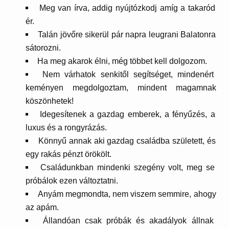
Meg van írva, addig nyújtózkodj amíg a takaród
ér.
Talán jövőre sikerül pár napra leugrani Balatonra
sátorozni.
Ha meg akarok élni, még többet kell dolgozom.
Nem várhatok senkitől segítséget, mindenért
keményen megdolgoztam, mindent magamnak
köszönhetek!
Idegesítenek a gazdag emberek, a fényűzés, a
luxus és a rongyrázás.
Könnyű annak aki gazdag családba született, és
egy rakás pénzt örökölt.
Családunkban mindenki szegény volt, meg se
próbálok ezen változtatni.
Anyám megmondta, nem viszem semmire, ahogy
az apám.
Állandóan csak próbák és akadályok állnak