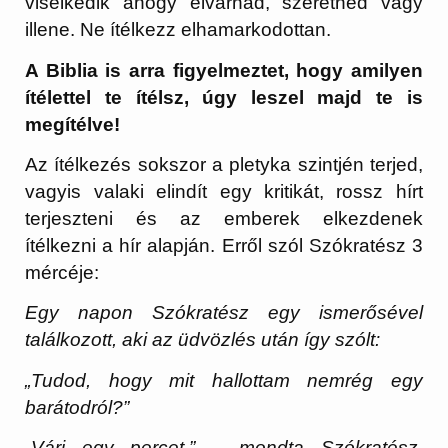
viselkedik ahogy elvárnád, szeretnéd vagy
illene. Ne ítélkezz elhamarkodottan.
A Biblia is arra figyelmeztet, hogy amilyen
ítélettel te ítélsz, úgy leszel majd te is
megítélve!
Az ítélkezés sokszor a pletyka szintjén terjed,
vagyis valaki elindít egy kritikát, rossz hírt
terjeszteni és az emberek elkezdenek
ítélkezni a hír alapján. Erről szól Szókratész 3
mércéje:
Egy napon Szókratész egy ismerősével
találkozott, aki az üdvözlés után így szólt:
„Tudod, hogy mit hallottam nemrég egy
barátodról?”
„Várj egy percet.” – mondta Szókratész.