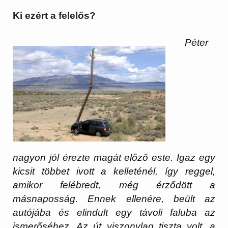
Ki ezért a felelős?
Péter
nagyon jól érezte magát előző este. Igaz egy
kicsit többet ivott a kelleténél, így reggel,
amikor felébredt, még érződött a
másnaposság. Ennek ellenére, beült az
autójába és elindult egy távoli faluba az
ismerőséhez. Az út viszonylag tiszta volt, a