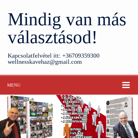
Mindig van más
választásod!
Kapcsolatfelvétel itt: +36709359300
wellnesskavehaz@gmail.com
MENU