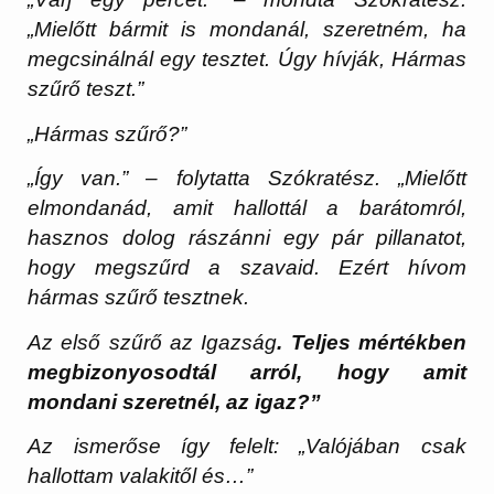
„Mielőtt bármit is mondanál, szeretném, ha
megcsinálnál egy tesztet. Úgy hívják, Hármas
szűrő teszt.”
„Hármas szűrő?”
„Így van.” – folytatta Szókratész. „Mielőtt
elmondanád, amit hallottál a barátomról,
hasznos dolog rászánni egy pár pillanatot,
hogy megszűrd a szavaid. Ezért hívom
hármas szűrő tesztnek.
Az első szűrő az Igazság
. Teljes mértékben
megbizonyosodtál arról, hogy amit
mondani szeretnél, az igaz?”
Az ismerőse így felelt: „Valójában csak
hallottam valakitől és…”