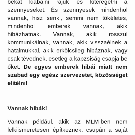
békát kiabálni rájuk és kiteregetni a
szennyeseket. És szennyesek mindenhol
vannak, hisz senki, semmi nem tökéletes,
mindenhol emberek vannak, akik
hibázhatnak. Vannak, akik rosszul
kommunikálnak, vannak, akik visszaélnek a
hatalmukkal, akik erkölcsileg hibáznak, vagy
csak tévednek, esetleg a kapzsiság csapja be
őket.
De egyes emberek hibái miatt nem
szabad egy egész szervezetet, közösséget
elítélni!
Vannak hibák!
Vannak például, akik az MLM-ben nem
lelkiismeretesen építkeznek, csupán a saját