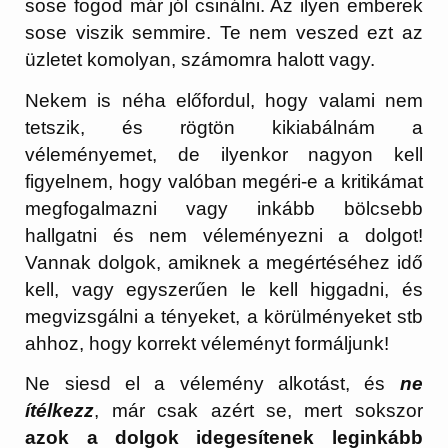
sose fogod már jól csinálni. Az ilyen emberek
sose viszik semmire. Te nem veszed ezt az
üzletet komolyan, számomra halott vagy.
Nekem is néha előfordul, hogy valami nem
tetszik, és rögtön kikiabálnám a
véleményemet, de ilyenkor nagyon kell
figyelnem, hogy valóban megéri-e a kritikámat
megfogalmazni vagy inkább bölcsebb
hallgatni és nem véleményezni a dolgot!
Vannak dolgok, amiknek a megértéséhez idő
kell, vagy egyszerűen le kell higgadni, és
megvizsgálni a tényeket, a körülményeket stb
ahhoz, hogy korrekt véleményt formáljunk!
Ne siesd el a vélemény alkotást, és
ne
ítélkezz
, már csak azért se, mert sokszor
azok a dolgok idegesítenek leginkább