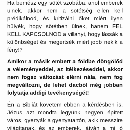
Ha bemész egy sötét szobába, ahol emberek
ülnek, akkor nem a sötétség ellen kell
prédikálnod, és kritizálni őket miért ilyen
hülyék, hogy sötétben ülnek, hanem FEL
KELL KAPCSOLNOD a villanyt, hogy lássák a
különbséget és megértsék miért jobb nekik a
fény!?
Amikor a másik embert a földbe döngölőd
a véleményeddel, az ítélkezéseddel, akkor
nem fogsz változást elérni nála, nem fog
megváltozni, de lehet dacból még jobban
folytatja addigi tevékenységét!
Én a Bibliát követem ebben a kérdésben is.
Jézus azt mondta legyünk hegyen épített
város, gyertyák a gyertyatartón, akik messzire
világítanak, és az emberek, látván a mi jó