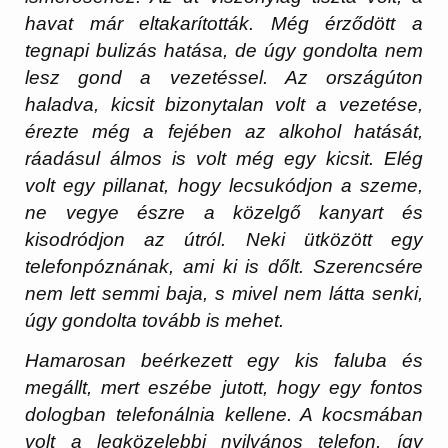
havat már eltakarították. Még érződött a
tegnapi bulizás hatása, de úgy gondolta nem
lesz gond a vezetéssel. Az országúton
haladva, kicsit bizonytalan volt a vezetése,
érezte még a fejében az alkohol hatását,
ráadásul álmos is volt még egy kicsit. Elég
volt egy pillanat, hogy lecsukódjon a szeme,
ne vegye észre a közelgő kanyart és
kisodródjon az útról. Neki ütközött egy
telefonpóznának, ami ki is dőlt. Szerencsére
nem lett semmi baja, s mivel nem látta senki,
úgy gondolta tovább is mehet.
Hamarosan beérkezett egy kis faluba és
megállt, mert eszébe jutott, hogy egy fontos
dologban telefonálnia kellene. A kocsmában
volt a legközelebbi nyilvános telefon, így