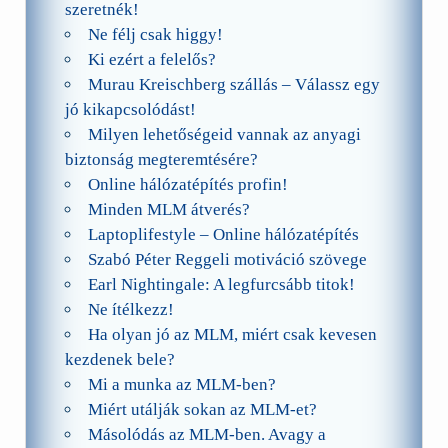
szeretnék!
Ne félj csak higgy!
Ki ezért a felelős?
Murau Kreischberg szállás – Válassz egy
jó kikapcsolódást!
Milyen lehetőségeid vannak az anyagi
biztonság megteremtésére?
Online hálózatépítés profin!
Minden MLM átverés?
Laptoplifestyle – Online hálózatépítés
Szabó Péter Reggeli motiváció szövege
Earl Nightingale: A legfurcsább titok!
Ne ítélkezz!
Ha olyan jó az MLM, miért csak kevesen
kezdenek bele?
Mi a munka az MLM-ben?
Miért utálják sokan az MLM-et?
Másolódás az MLM-ben. Avagy a