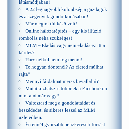
látásmódjában!
A 22 legnagyobb különbség a gazdagok
és a szegények gondolkodásában!
Már megint túl késő volt!
Online hálózatépítés – egy kis illúzió
rombolás néha szükséges!
MLM – Eladás vagy nem eladás ez itt a
kérdés?
Harc nélkül nem fog menni!
Te hogyan döntenél? Az életed múlhat
rajta”
Mennyi fájdalmat mersz bevállalni?
Mutatkozhatsz-e többnek a Facebookon
mint ami már vagy?
Változtasd meg a gondolataidat és
beszédedet, és sikeres leszel az MLM
üzletedben.
Én ennél gyorsabb pénzkereseti forrást