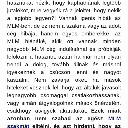
hasznukat nézik, hogy kaphatnának legtöbb
jutalékot, mire vegyék rá a jelöltet, hogy nekik
a legjobb legyen?! Vannak igenis hibák az
MLM-ben, de ez nem a szakma vagy az adott
cég hibája, hanem egyes emberekké, az
MLM hiénáké, akik ott vannak minden
nagyobb MLM cég indulásánál és próbálják
lefölözni a hasznot, aztán ha már nem olyan
trendi a dolog, tovább állnak és máshol
igyekeznek a csúcson lenni és nagyot
kaszálni. Nem zavarja őket, ha mások
hiteleket vesznek fel, hogy az általuk javasolt
legnagyobb csomaggal csatlakozhassanak,
vagy simán átgyalogolnak mások önérzetén,
csakhogy átvigyék akaratukat.
Ezek miatt
azonban nem szabad az egész
MLM
szakmát
elítélni, és azt hirdetni, hogy az