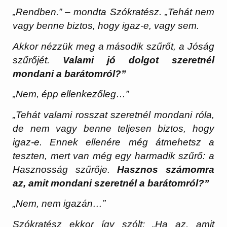
„Rendben.” – mondta Szókratész. „Tehát nem
vagy benne biztos, hogy igaz-e, vagy sem.
Akkor nézzük meg a második szűrőt, a Jóság
szűrőjét.
Valami jó dolgot szeretnél
mondani a barátomról?”
„Nem, épp ellenkezőleg…”
„Tehát valami rosszat szeretnél mondani róla,
de nem vagy benne teljesen biztos, hogy
igaz-e. Ennek ellenére még átmehetsz a
teszten, mert van még egy harmadik szűrő: a
Hasznosság szűrője.
Hasznos számomra
az, amit mondani szeretnél a barátomról?”
„Nem, nem igazán…”
Szókratész ekkor így szólt: „Ha az, amit