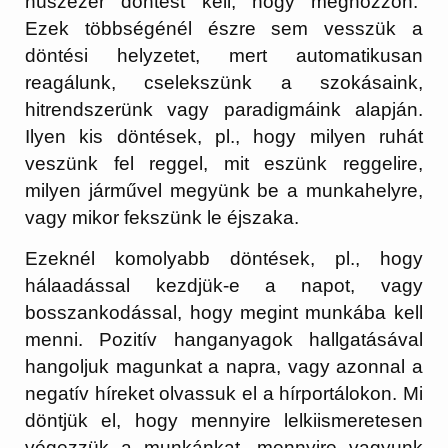
húszezer döntést kell, hogy meghozzon.
Ezek többségénél észre sem vesszük a
döntési helyzetet, mert automatikusan
reagálunk, cselekszünk a szokásaink,
hitrendszerünk vagy paradigmáink alapján.
Ilyen kis döntések, pl., hogy milyen ruhát
veszünk fel reggel, mit eszünk reggelire,
milyen járművel megyünk be a munkahelyre,
vagy mikor fekszünk le éjszaka.
Ezeknél komolyabb döntések, pl., hogy
hálaadással kezdjük-e a napot, vagy
bosszankodással, hogy megint munkába kell
menni. Pozitív hanganyagok hallgatásával
hangoljuk magunkat a napra, vagy azonnal a
negatív híreket olvassuk el a hírportálokon. Mi
döntjük el, hogy mennyire lelkiismeretesen
végezzük a munkánkat, mennyire vagyunk