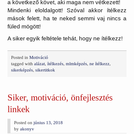
a következő követ, aki maga nem vétkezett!
Mindenki eloldalgott! Szóval akkor ítélkezz
mások felett, ha te neked semmi vaj nincs a
füled mögött!
A siker egyik feltétele tehát, hogy ne ítélkezz!
Posted in
Motiváció
tagged with
alázat
,
ítélkezés
,
mlmképzés
,
ne ítélkezz
,
sikerképzés
,
sikertitkok
Siker, motiváció, önfejlesztés
linkek
Posted on
június 13, 2018
by
akonyv