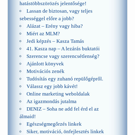
hatástöbbszörözés jelentősége!
Lassan de biztosan, vagy teljes
sebességgel előre a jobb?
Alázat – Erény vagy hiba?
Miért az MLM?
Jedi képzés – Kasza Tamás
41. Kasza nap – A lezárás buktatói
Szerencse vagy szerencsétlenség?
Ajánlott könyvek
Motivációs zenék
Tudósítás egy zuhanó repülőgépről.
Válassz egy jobb kávét!
Online marketing weboldalak
Az igazmondás jutalma
DENIZ – Soha ne add fel érd el az
álmaid!
Egészségmegőrzés linkek
Siker, motiváció, önfejlesztés linkek