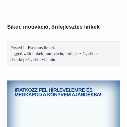
Siker, motiváció, önfejlesztés linkek
Posted in
Hasznos linkek
tagged with
linkek
,
motiváció
,
önfejlesztés
,
siker
,
sikerképzés
,
sikervitamin
IRATKOZZ FEL HÍRLEVELEMRE ÉS
MEGKAPOD A KÖNYVEM AJÁNDÉKBA!