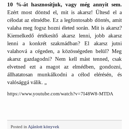
10 %-át hasznosítjuk, vagy még annyit sem.
Ezért most döntsd el, mit is akarsz! Ültesd el a
célodat az elmédbe. Ez a legfontosabb döntés, amit
valaha meg fogsz hozni életed során. Mit is akarsz?
Kiemelkedő értékesítő akarsz lenni, jobb akarsz
lenni a konkrét szakmádban? El akarsz jutni
valahová a cégeden, a közösségeden belül? Meg
akarsz gazdagodni? Nem kell mást tenned, csak
elvetned ezt a magot az elmédben, gondozni,
állhatatosan munkálkodni a célod elérésén, és
valósággá válik. „
https://www.youtube.com/watch?v=7I48W8-MTDA
Posted in
Ajánlott könyvek