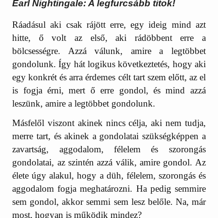
Earl Nightingale: A legfurcsább titok!
Ráadásul aki csak rájött erre, egy ideig mind azt
hitte, ő volt az első, aki rádöbbent erre a
bölcsességre. Azzá válunk, amire a legtöbbet
gondolunk. Így hát logikus következtetés, hogy aki
egy konkrét és arra érdemes célt tart szem előtt, az el
is fogja érni, mert ő erre gondol, és mind azzá
leszünk, amire a legtöbbet gondolunk.
Másfelől viszont akinek nincs célja, aki nem tudja,
merre tart, és akinek a gondolatai szükségképpen a
zavartság, aggodalom, félelem és szorongás
gondolatai, az szintén azzá válik, amire gondol. Az
élete úgy alakul, hogy a düh, félelem, szorongás és
aggodalom fogja meghatározni. Ha pedig semmire
sem gondol, akkor semmi sem lesz belőle. Na, már
most, hogyan is működik mindez?