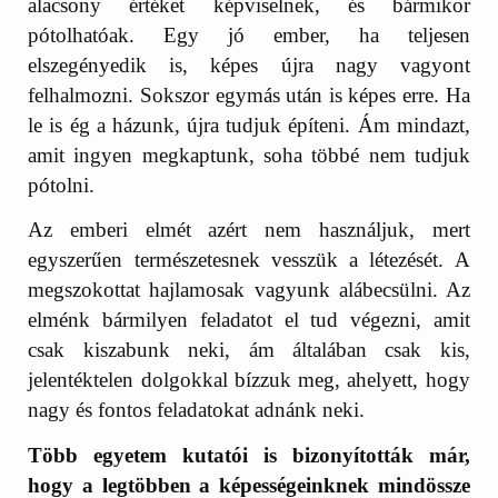
alacsony értéket képviselnek, és bármikor
pótolhatóak. Egy jó ember, ha teljesen
elszegényedik is, képes újra nagy vagyont
felhalmozni. Sokszor egymás után is képes erre. Ha
le is ég a házunk, újra tudjuk építeni. Ám mindazt,
amit ingyen megkaptunk, soha többé nem tudjuk
pótolni.
Az emberi elmét azért nem használjuk, mert
egyszerűen természetesnek vesszük a létezését. A
megszokottat hajlamosak vagyunk alábecsülni. Az
elménk bármilyen feladatot el tud végezni, amit
csak kiszabunk neki, ám általában csak kis,
jelentéktelen dolgokkal bízzuk meg, ahelyett, hogy
nagy és fontos feladatokat adnánk neki.
Több egyetem kutatói is bizonyították már,
hogy a legtöbben a képességeinknek mindössze