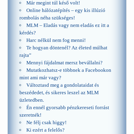
Már megint túl késő volt!
Online hálózatépítés – egy kis illúzió
rombolás néha szükséges!
MLM – Eladás vagy nem eladás ez itt a
kérdés?
Harc nélkül nem fog menni!
Te hogyan döntenél? Az életed múlhat
rajta”
Mennyi fájdalmat mersz bevállalni?
Mutatkozhatsz-e többnek a Facebookon
mint ami már vagy?
Változtasd meg a gondolataidat és
beszédedet, és sikeres leszel az MLM
üzletedben.
Én ennél gyorsabb pénzkereseti forrást
szeretnék!
Ne félj csak higgy!
Ki ezért a felelős?