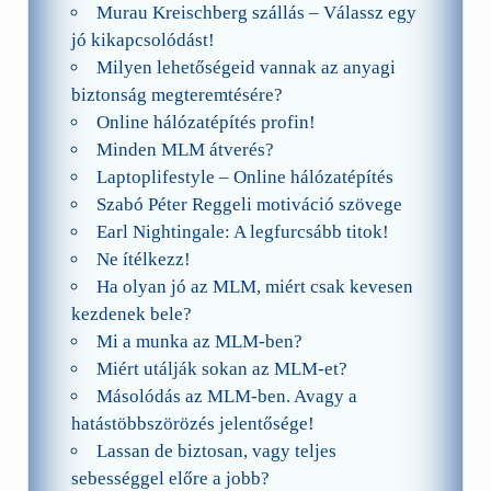
Murau Kreischberg szállás – Válassz egy
jó kikapcsolódást!
Milyen lehetőségeid vannak az anyagi
biztonság megteremtésére?
Online hálózatépítés profin!
Minden MLM átverés?
Laptoplifestyle – Online hálózatépítés
Szabó Péter Reggeli motiváció szövege
Earl Nightingale: A legfurcsább titok!
Ne ítélkezz!
Ha olyan jó az MLM, miért csak kevesen
kezdenek bele?
Mi a munka az MLM-ben?
Miért utálják sokan az MLM-et?
Másolódás az MLM-ben. Avagy a
hatástöbbszörözés jelentősége!
Lassan de biztosan, vagy teljes
sebességgel előre a jobb?