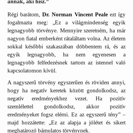
annak, aki hisz.”
Régi barátom,
Dr. Norman Vincent Peale
ezt így
fogalmazta meg: „Ez a világmindenség egyik
legnagyobb törvénye. Mennyire szeretném, ha már
nagyon fiatal emberként rátaláltam volna. Az életem
sokkal későbbi szakaszában döbbentem rá, és az
egyik legnagyobb, ha nem egyenesen a
legnagyobb felfedezésnek tartom az istennel való
kapcsolatomon kívül.
A nagyszerű törvény egyszerűen és röviden annyi,
hogy ha negatív keretek között gondolkodsz, az
negatív eredményekhez vezet. Ha pozitív
szemlélettel gondolkodsz, akkor pozitív
eredményeket fogsz elérni. Ez az egyszerű tény” –
majd hozzátette: „Ez az alapja a jólétet és sikert
meghatározó bámulatos törvénynek.