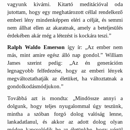
vagyunk kivárni. Kitartó meditációval oda
jutottam, hogy egy meghatározott céllal rendelkező
emberi lény mindenképpen eléri a célját, és semmi
nem állhat ellen az akaratnak, amely a beteljesülés
érdekében akár még a létezést is kockára teszi.”
Ralph Waldo Emerson
így ír: „Az ember nem
más, mint amire egész álló nap gondol.” William
James szerint pedig: „Az én generációm
legnagyobb felfedezése, hogy az emberi lények
megváltoztathatják az életüket, ha változtatnak a
gondolkodásmódjukon.”
Továbbá azt is mondta: „Mindössze annyi a
dolgunk, hogy teljes nyugalommal úgy teszünk,
mintha a szóban forgó dolog valóság lenne,
lankadatlanul, és akkor az adott dolog olyan
módon kapcsolódik be az életünkbe, hogy végül