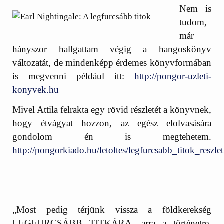
Nem is
tudom,
már
hányszor hallgattam végig a hangoskönyv
változatát, de mindenképp érdemes könyvformában
is megvenni például itt:
http://pongor-uzleti-
konyvek.hu
Mivel Attila felrakta egy rövid részletét a könyvnek,
hogy étvágyat hozzon, az egész elolvasására
gondolom én is megtehetem.
http://pongorkiado.hu/letoltes/legfurcsabb_titok_reszlet
„Most pedig térjünk vissza a földkerekség
LEGFURCSÁBB TITKÁRA, arra a történetre,