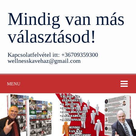
Mindig van más
választásod!
Kapcsolatfelvétel itt: +36709359300
wellnesskavehaz@gmail.com
MENU