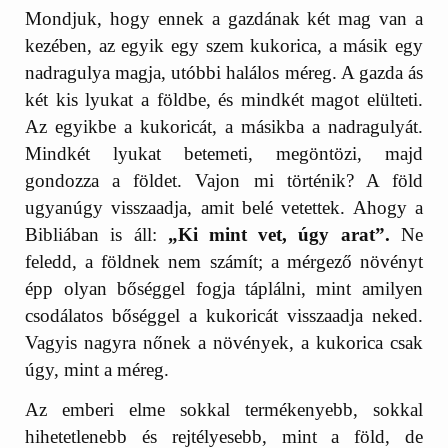
Mondjuk, hogy ennek a gazdának két mag van a
kezében, az egyik egy szem kukorica, a másik egy
nadragulya magja, utóbbi halálos méreg. A gazda ás
két kis lyukat a földbe, és mindkét magot elülteti.
Az egyikbe a kukoricát, a másikba a nadragulyát.
Mindkét lyukat betemeti, megöntözi, majd
gondozza a földet. Vajon mi történik? A föld
ugyanúgy visszaadja, amit belé vetettek. Ahogy a
Bibliában is áll:
„Ki mint vet, úgy arat”.
Ne
feledd, a földnek nem számít; a mérgező növényt
épp olyan bőséggel fogja táplálni, mint amilyen
csodálatos bőséggel a kukoricát visszaadja neked.
Vagyis nagyra nőnek a növények, a kukorica csak
úgy, mint a méreg.
Az emberi elme sokkal termékenyebb, sokkal
hihetetlenebb és rejtélyesebb, mint a föld, de