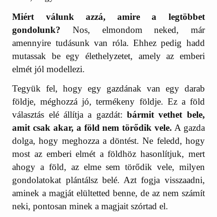
Miért válunk azzá, amire a legtöbbet
gondolunk?
Nos, elmondom neked, már
amennyire tudásunk van róla. Ehhez pedig hadd
mutassak be egy élethelyzetet, amely az emberi
elmét jól modellezi.
Tegyük fel, hogy egy gazdának van egy darab
földje, méghozzá jó, termékeny földje. Ez a föld
választás elé állítja a gazdát:
bármit vethet bele,
amit csak akar, a föld nem törődik vele.
A gazda
dolga, hogy meghozza a döntést. Ne feledd, hogy
most az emberi elmét a földhöz hasonlítjuk, mert
ahogy a föld, az elme sem törődik vele, milyen
gondolatokat plántálsz belé. Azt fogja visszaadni,
aminek a magját elültetted benne, de az nem számít
neki, pontosan minek a magjait szórtad el.