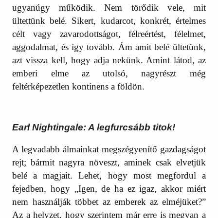
ugyanúgy működik. Nem törődik vele, mit
ültettünk belé. Sikert, kudarcot, konkrét, értelmes
célt vagy zavarodottságot, félreértést, félelmet,
aggodalmat, és így tovább. Ám amit belé ültetünk,
azt vissza kell, hogy adja nekünk. Amint látod, az
emberi elme az utolsó, nagyrészt még
feltérképezetlen kontinens a földön.
Earl Nightingale: A legfurcsább titok!
A legvadabb álmainkat megszégyenítő gazdagságot
rejt; bármit nagyra növeszt, aminek csak elvetjük
belé a magjait. Lehet, hogy most megfordul a
fejedben, hogy „Igen, de ha ez igaz, akkor miért
nem használják többet az emberek az elméjüket?”
Az a helyzet, hogy szerintem már erre is megvan a