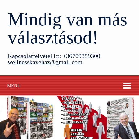
Mindig van más
választásod!
Kapcsolatfelvétel itt: +36709359300
wellnesskavehaz@gmail.com
MENU