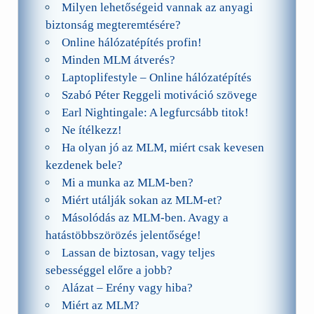
Milyen lehetőségeid vannak az anyagi
biztonság megteremtésére?
Online hálózatépítés profin!
Minden MLM átverés?
Laptoplifestyle – Online hálózatépítés
Szabó Péter Reggeli motiváció szövege
Earl Nightingale: A legfurcsább titok!
Ne ítélkezz!
Ha olyan jó az MLM, miért csak kevesen
kezdenek bele?
Mi a munka az MLM-ben?
Miért utálják sokan az MLM-et?
Másolódás az MLM-ben. Avagy a
hatástöbbszörözés jelentősége!
Lassan de biztosan, vagy teljes
sebességgel előre a jobb?
Alázat – Erény vagy hiba?
Miért az MLM?