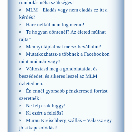
rombolás néha szükséges!
MLM – Eladás vagy nem eladás ez itt a
kérdés?
Harc nélkül nem fog menni!
Te hogyan döntenél? Az életed múlhat
rajta”
Mennyi fájdalmat mersz bevállalni?
Mutatkozhatsz-e többnek a Facebookon
mint ami már vagy?
Változtasd meg a gondolataidat és
beszédedet, és sikeres leszel az MLM
üzletedben.
Én ennél gyorsabb pénzkereseti forrást
szeretnék!
Ne félj csak higgy!
Ki ezért a felelős?
Murau Kreischberg szállás – Válassz egy
jó kikapcsolódást!