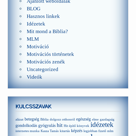
Ajánlott weboldalak
BLOG
Hasznos linkek
Idézetek
Mit mond a Biblia?
MLM
Motiváció
Motivációs történetek
Motivációs zenék
Uncategorized
Videók
KULCSSZAVAK
betegség
egészség
alázat
Biblia
dolgozz otthonról
elme
gazdagság
idézetek
hit
gondolkodás
gyógyulás
Hit építő könyvek
képzés
internetes munka
Kasza Tamás
kitartás
legjobban fizető mlm