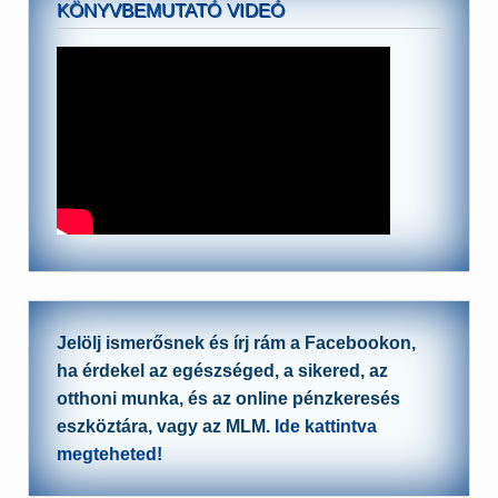
KÖNYVBEMUTATÓ VIDEÓ
Jelölj ismerősnek és írj rám a Facebookon,
ha érdekel az egészséged, a sikered, az
otthoni munka, és az online pénzkeresés
eszköztára, vagy az MLM.
Ide kattintva
megteheted!