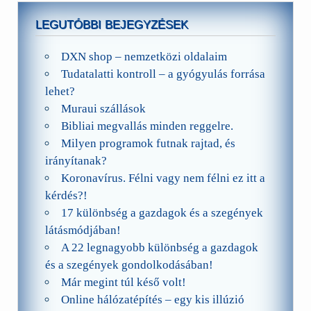
LEGUTÓBBI BEJEGYZÉSEK
DXN shop – nemzetközi oldalaim
Tudatalatti kontroll – a gyógyulás forrása
lehet?
Muraui szállások
Bibliai megvallás minden reggelre.
Milyen programok futnak rajtad, és
irányítanak?
Koronavírus. Félni vagy nem félni ez itt a
kérdés?!
17 különbség a gazdagok és a szegények
látásmódjában!
A 22 legnagyobb különbség a gazdagok
és a szegények gondolkodásában!
Már megint túl késő volt!
Online hálózatépítés – egy kis illúzió