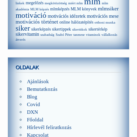
mlm
megelőzés
linkek
megkötözöttség
miért mlm
mlm
mlmsiker
mlmképzés
MLM könyvek
akadémia
MLM képzés
motiváció
motivációs idézetek
motivációs mese
motivációs történet
online hálózatépítés
otthoni munka
siker
sikerképzés
sikertippek
sikertérkép
sikertitkok
sikervitamin
szabadság
Szabó Péter
tanmese
vitaminok
vállalkozás
átverés
OLDALAK
Ajánlások
Bemutatkozás
Blog
Covid
DXN
Főoldal
Hírlevél feliratkozás
Kapcsolat