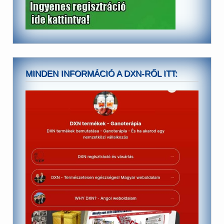
MINDEN INFORMÁCIÓ A DXN-RŐL ITT: