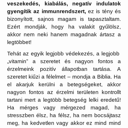
veszekedés, kiabálás, negatív indulatok
gyengítik az immunrendszert,
ez is tény és
bizonyított, sajnos magam is tapasztaltam.
Ezért mondják, hogy ha valakit gyűlölsz,
akkor nem neki hanem magadnak ártasz a
legtöbbet!
Tehát az egyik legjobb védekezés, a legjobb
„vitamin” a szeretet és nagyon fontos a
érzelmeink pozitív állapotban tartása. A
szeretet kiűzi a félelmet – mondja a Biblia. Ha
el akarjuk kerülni a betegségeket, akkor
nagyon fontos az érzelmi területen kontrollt
tartani mert a legtöbb betegség lelki eredetű!
Ha mérges vagy mérgezed magad, ha
stresszben élsz, ha félsz, ha nem bocsájtasz
meg, ha kedvetlen vagy akkor ez mind mind