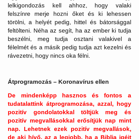
lelkigondozás kell ahhoz, hogy valaki
felszínre merje hozni őket és ki lehessen
törölni, a helyét pedig, hittel és bátorsággal
feltölteni. Néha az segít, ha az ember ki tudja
beszélni, meg tudja osztani valakivel a
félelmét és a másik pedig tudja azt kezelni és
rávezetni, hogy nincs oka félni.
Átprogramozás – Koronavírus ellen
De mindenképp hasznos és fontos a
tudatalattink átprogramozása, azzal, hogy
pozitív gondolatokkal töltjük meg és
pozitív megvallásokkal erősítjük nap mint
nap. Lehetnek ezek pozitív megvallások,
de aki hívő, az a legjobb, ha a Biblia igéit