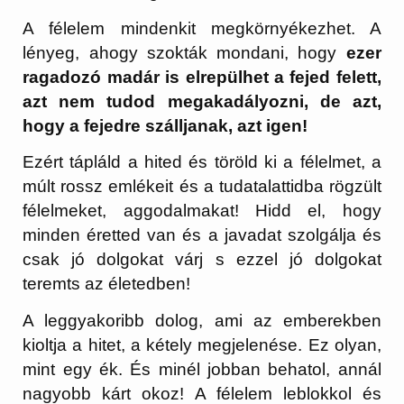
A félelem mindenkit megkörnyékezhet. A
lényeg, ahogy szokták mondani, hogy
ezer
ragadozó madár is elrepülhet a fejed felett,
azt nem tudod megakadályozni, de azt,
hogy a fejedre szálljanak, azt igen!
Ezért tápláld a hited és töröld ki a félelmet, a
múlt rossz emlékeit és a tudatalattidba rögzült
félelmeket, aggodalmakat! Hidd el, hogy
minden éretted van és a javadat szolgálja és
csak jó dolgokat várj s ezzel jó dolgokat
teremts az életedben!
A leggyakoribb dolog, ami az emberekben
kioltja a hitet, a kétely megjelenése. Ez olyan,
mint egy ék. És minél jobban behatol, annál
nagyobb kárt okoz! A félelem leblokkol és