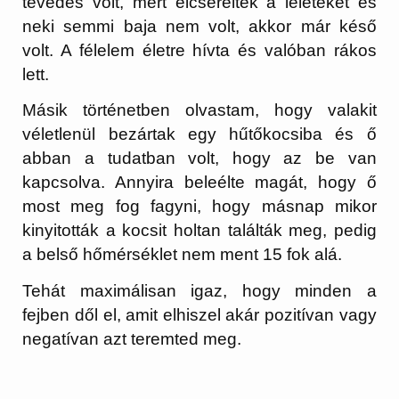
tévedés volt, mert elcserélték a leleteket és
neki semmi baja nem volt, akkor már késő
volt. A félelem életre hívta és valóban rákos
lett.
Másik történetben olvastam, hogy valakit
véletlenül bezártak egy hűtőkocsiba és ő
abban a tudatban volt, hogy az be van
kapcsolva. Annyira beleélte magát, hogy ő
most meg fog fagyni, hogy másnap mikor
kinyitották a kocsit holtan találták meg, pedig
a belső hőmérséklet nem ment 15 fok alá.
Tehát maximálisan igaz, hogy minden a
fejben dől el, amit elhiszel akár pozitívan vagy
negatívan azt teremted meg.