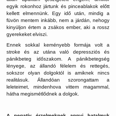
egyik rokonhoz jártunk és pinceablakok előtt
kellett elmennünk. Egy idő után, mindig a
füvön mentem inkább, nem a járdán, nehogy
kinyúljon értem a zsákos ember, aki a rossz
gyerekeket elviszi.
Ennek sokkal keményebb formája volt a
stroke és az utána való depressziós és
pánikbeteg időszakom. A pánikbetegség
lényege, az állandó félelem és rettegés,
sokszor olyan dolgoktól is amiknek nincs
realitásuk. Állandóan szorongattam a
leleteimet, mindenhova vittem magammal,
hátha megismétlődnek a dolgok.
A negatív érzelmeknek annyi hatalmuk