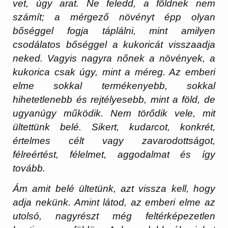
vet, úgy arat. Ne feledd, a földnek nem
számít; a mérgező növényt épp olyan
bőséggel fogja táplálni, mint amilyen
csodálatos bőséggel a kukoricát visszaadja
neked. Vagyis nagyra nőnek a növények, a
kukorica csak úgy, mint a méreg. Az emberi
elme sokkal termékenyebb, sokkal
hihetetlenebb és rejtélyesebb, mint a föld, de
ugyanúgy működik. Nem törődik vele, mit
ültettünk belé. Sikert, kudarcot, konkrét,
értelmes célt vagy zavarodottságot,
félreértést, félelmet, aggodalmat és így
tovább.
Ám amit belé ültetünk, azt vissza kell, hogy
adja nekünk. Amint látod, az emberi elme az
utolsó, nagyrészt még feltérképezetlen