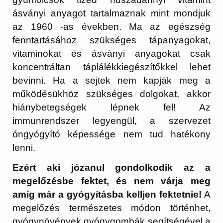
ásványi anyagot tartalmaznak mint mondjuk
az 1960 -as években. Ma az egészség
fenntartásához szükséges tápanyagokat,
vitaminokat és ásványi anyagokat csak
koncentráltan táplálékkiegészítőkkel lehet
bevinni. Ha a sejtek nem kapják meg a
működésükhöz szükséges dolgokat, akkor
hiánybetegségek lépnek fel! Az
immunrendszer legyengül, a szervezet
óngyógyító képessége nem tud hatékony
lenni.
Ezért aki józanul gondolkodik az a
megelőzésbe fektet, és nem várja meg
amíg már a gyógyításba kelljen fektetnie!
A
megelőzés természetes módon történhet,
gyógynövények gyógygombák segítségével a