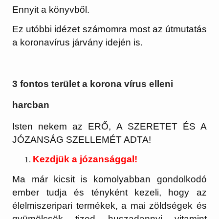
Ennyit a könyvből.
Ez utóbbi idézet számomra most az útmutatás
a koronavírus járvány idején is.
3 fontos terület a korona vírus elleni
harcban
Isten nekem az ERŐ, A SZERETET ÉS A
JÓZANSÁG SZELLEMÉT ADTA!
Kezdjük a józansággal!
Ma már kicsit is komolyabban gondolkodó
ember tudja és tényként kezeli, hogy az
élelmiszeripari termékek, a mai zöldségek és
gyümölcsök tized huszadannyi vitamint