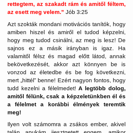
rettegtem, az szakadt rám és amitől féltem,
az esett meg velem.”
Jób 3:25
Azt szokták mondani motivációs tanítók, hogy
amiben hiszel és amiről el tudod képzelni,
hogy meg tudod csinálni, az meg is lesz! De
sajnos ez a másik irányban is igaz. Ha
valamitől félsz és magad előtt látod, annak
bekövetkezését, akkor azt könnyen be is
vonzod az életedbe és be fog következni,
mert „hittél” benne! Ezért nagyon fontos, hogy
tudd kezelni a félelmedet!
A legtöbb dolog,
amitől félünk, csak a képzeletünkben él és
a félelmet a korábbi élmények teremtik
meg!
Ilyen volt számomra a zsákos ember, akivel
talán apukám ijesztgetett engem, amikor