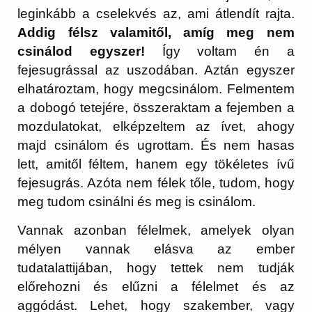
leginkább a cselekvés az, ami átlendít rajta.
Addig félsz valamitől, amíg meg nem
csinálod egyszer!
Így voltam én a
fejesugrással az uszodában. Aztán egyszer
elhatároztam, hogy megcsinálom. Felmentem
a dobogó tetejére, összeraktam a fejemben a
mozdulatokat, elképzeltem az ívet, ahogy
majd csinálom és ugrottam. És nem hasas
lett, amitől féltem, hanem egy tökéletes ívű
fejesugrás. Azóta nem félek tőle, tudom, hogy
meg tudom csinálni és meg is csinálom.
Vannak azonban félelmek, amelyek olyan
mélyen vannak elásva az ember
tudatalattijában, hogy tettek nem tudják
előrehozni és elűzni a félelmet és az
aggódást. Lehet, hogy szakember, vagy