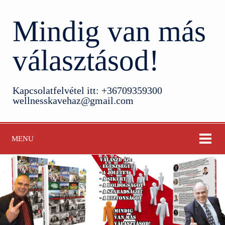
Mindig van más
választásod!
Kapcsolatfelvétel itt: +36709359300
wellnesskavehaz@gmail.com
MENU