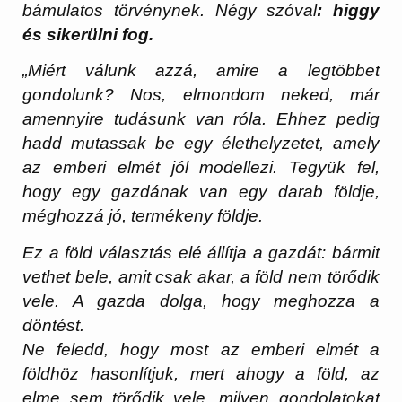
bámulatos törvénynek. Négy szóval
: higgy
és sikerülni fog.
„Miért válunk azzá, amire a legtöbbet
gondolunk? Nos, elmondom neked, már
amennyire tudásunk van róla. Ehhez pedig
hadd mutassak be egy élethelyzetet, amely
az emberi elmét jól modellezi. Tegyük fel,
hogy egy gazdának van egy darab földje,
méghozzá jó, termékeny földje.
Ez a föld választás elé állítja a gazdát: bármit
vethet bele, amit csak akar, a föld nem törődik
vele. A gazda dolga, hogy meghozza a
döntést.
Ne feledd, hogy most az emberi elmét a
földhöz hasonlítjuk, mert ahogy a föld, az
elme sem törődik vele, milyen gondolatokat