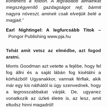
kontinens a földön. A legvadabb álmainkat
megszégyenítő gazdagságot rejt; bármit
nagyra növeszt, aminek csak elvetjük belé a
magjait.”
Earl Nightingel: A legfurcsább Titok –
Pongor Publishing www.pja.hu
Tehát amit vetsz az elmédbe, azt fogod
aratni.
Morris Goodman azt vetette a fejébe, hogy fel
fog állni és a saját lábán fog kisétálni a
kórházból! Ugyanakkor, vannak férfiak, akik
már egy kis náthától is úgy szenvednek, hogy
a legrosszabbakat várják. De, ugyanez
vonatkozik az üzleti életre is, az lesz, amit
eltudsz hinni magadról!