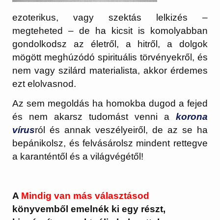
ezoterikus, vagy szektás lelkizés –
megteheted – de ha kicsit is komolyabban
gondolkodsz az életről, a hitről, a dolgok
mögött meghúzódó spirituális törvényekről, és
nem vagy szilárd materialista, akkor érdemes
ezt elolvasnod.
Az sem megoldás ha homokba dugod a fejed
és nem akarsz tudomást venni a
korona
vírus
ról és annak veszélyeiről, de az se ha
bepánikolsz, és felvásárolsz mindent rettegve
a karanténtől és a világvégétől!
A
Mindig van más választásod
könyvemből emelnék ki egy részt,