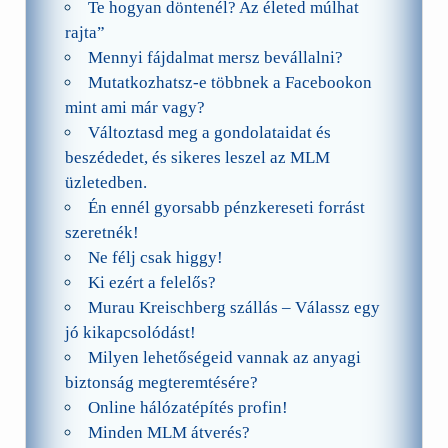
Te hogyan döntenél? Az életed múlhat
rajta”
Mennyi fájdalmat mersz bevállalni?
Mutatkozhatsz-e többnek a Facebookon
mint ami már vagy?
Változtasd meg a gondolataidat és
beszédedet, és sikeres leszel az MLM
üzletedben.
Én ennél gyorsabb pénzkereseti forrást
szeretnék!
Ne félj csak higgy!
Ki ezért a felelős?
Murau Kreischberg szállás – Válassz egy
jó kikapcsolódást!
Milyen lehetőségeid vannak az anyagi
biztonság megteremtésére?
Online hálózatépítés profin!
Minden MLM átverés?