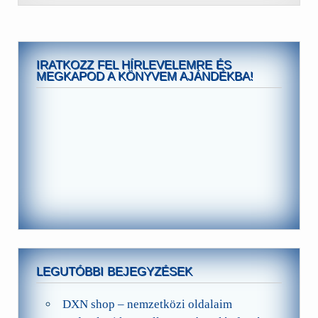
IRATKOZZ FEL HÍRLEVELEMRE ÉS
MEGKAPOD A KÖNYVEM AJÁNDÉKBA!
LEGUTÓBBI BEJEGYZÉSEK
DXN shop – nemzetközi oldalaim