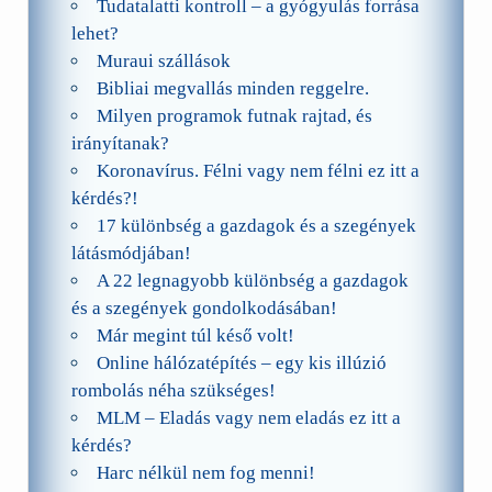
Tudatalatti kontroll – a gyógyulás forrása
lehet?
Muraui szállások
Bibliai megvallás minden reggelre.
Milyen programok futnak rajtad, és
irányítanak?
Koronavírus. Félni vagy nem félni ez itt a
kérdés?!
17 különbség a gazdagok és a szegények
látásmódjában!
A 22 legnagyobb különbség a gazdagok
és a szegények gondolkodásában!
Már megint túl késő volt!
Online hálózatépítés – egy kis illúzió
rombolás néha szükséges!
MLM – Eladás vagy nem eladás ez itt a
kérdés?
Harc nélkül nem fog menni!