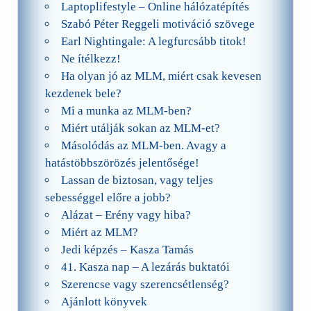
Laptoplifestyle – Online hálózatépítés
Szabó Péter Reggeli motiváció szövege
Earl Nightingale: A legfurcsább titok!
Ne ítélkezz!
Ha olyan jó az MLM, miért csak kevesen
kezdenek bele?
Mi a munka az MLM-ben?
Miért utálják sokan az MLM-et?
Másolódás az MLM-ben. Avagy a
hatástöbbszörözés jelentősége!
Lassan de biztosan, vagy teljes
sebességgel előre a jobb?
Alázat – Erény vagy hiba?
Miért az MLM?
Jedi képzés – Kasza Tamás
41. Kasza nap – A lezárás buktatói
Szerencse vagy szerencsétlenség?
Ajánlott könyvek