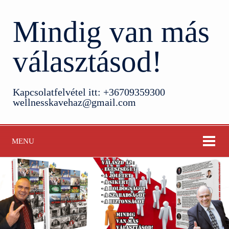
Mindig van más
választásod!
Kapcsolatfelvétel itt: +36709359300
wellnesskavehaz@gmail.com
MENU