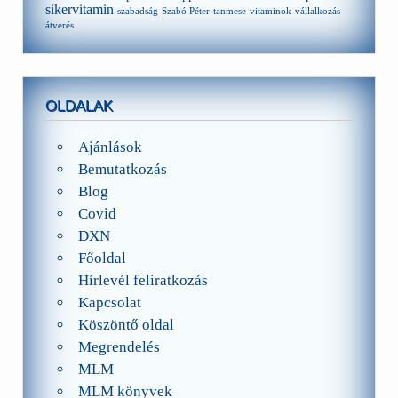
sikervitamin
szabadság
Szabó Péter
tanmese
vitaminok
vállalkozás
átverés
OLDALAK
Ajánlások
Bemutatkozás
Blog
Covid
DXN
Főoldal
Hírlevél feliratkozás
Kapcsolat
Köszöntő oldal
Megrendelés
MLM
MLM könyvek