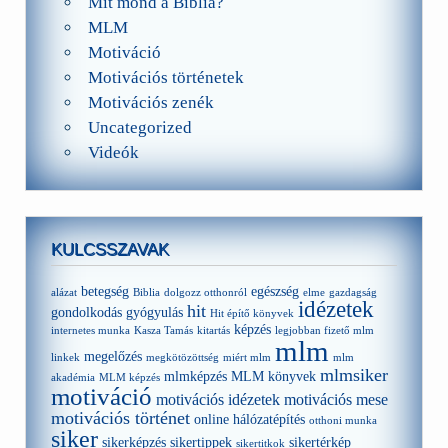
Mit mond a Biblia?
MLM
Motiváció
Motivációs történetek
Motivációs zenék
Uncategorized
Videók
KULCSSZAVAK
betegség
egészség
alázat
Biblia
dolgozz otthonról
elme
gazdagság
idézetek
hit
gondolkodás
gyógyulás
Hit építő könyvek
képzés
internetes munka
Kasza Tamás
kitartás
legjobban fizető mlm
mlm
megelőzés
linkek
megkötözöttség
miért mlm
mlm
mlmsiker
mlmképzés
MLM könyvek
akadémia
MLM képzés
motiváció
motivációs idézetek
motivációs mese
motivációs történet
online hálózatépítés
otthoni munka
siker
sikerképzés
sikertippek
sikertérkép
sikertitkok