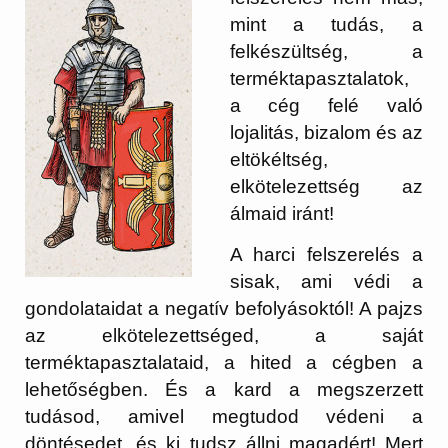
mint a tudás, a
felkészültség, a
terméktapasztalatok,
a cég felé való
lojalitás, bizalom és az
eltökéltség,
elkötelezettség az
álmaid iránt!
A harci felszerelés a
sisak, ami védi a
gondolataidat a negatív befolyásoktól! A pajzs
az elkötelezettséged, a saját
terméktapasztalataid, a hited a cégben a
lehetőségben. És a kard a megszerzett
tudásod, amivel megtudod védeni a
döntésedet, és ki tudsz állni magadért! Mert