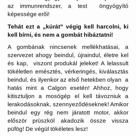
az immunrendszer, a test öngyógyító
képessége erői!
Tehát ezt a „kúrát” végig kell harcolni, ki
kell bírni, és nem a gombát hibáztatni!
A gombának nincsenek mellékhatásai, a
szervezet ahogy beindul, újraindul, életre kel
és kap, viszont produkál jeleket! A lelassult
tökéletlen emésztés, vérkeringés, kiválasztás
beindul, és ilyenkor az első hetekben olyan a
hatás mint a Calgon esetén! Ahhoz, hogy
kitisztuljon a mosógép el kell távozniuk a
lerakodásoknak, szennyeződéseknek! Amikor
beindul egy rég nem járatott motor, akkor
először prüszköl akadozik össze vissza
püfög! De végül tökéletes lesz!