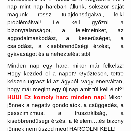
nap mint nap harcban állunk, sokszor saját
magunk rossz tulajdonságaival, lelki
problémáival! Le kell győzni a
bizonytalanságot, a félelmeinket, az
aggodalmaskodást, a keserűséget, a
csalódást, a kisebbrendűségi érzést, a
gyávaságot és a neheztelést stb!
Minden nap egy harc, mikor már felkelsz!
Hogy kezded el a napot? Győztesen, tettre
készen ugrasz ki az ágyból, vagy enerváltan,
hogy már megint egy új nap amit túl kell élni?!
HUU! Ez komoly harc minden nap!
Mikor
jönnek a negatív gondolatok, a csüggedés, a
pesszimizmus, a frusztráltság, a
kisebbrendűségi érzés, a félelem….és bizony
jönnek nem úszod meg! HARCOLNI KELL!