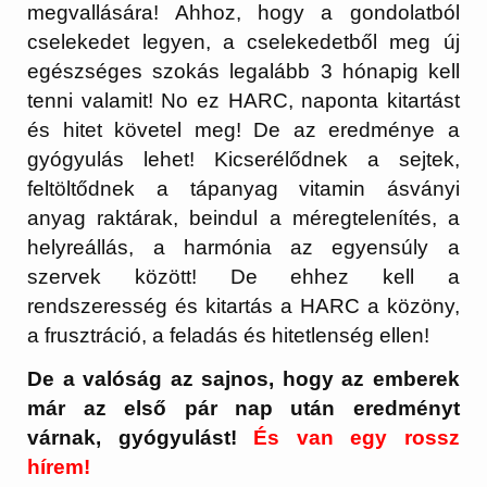
megvallására! Ahhoz, hogy a gondolatból
cselekedet legyen, a cselekedetből meg új
egészséges szokás legalább 3 hónapig kell
tenni valamit! No ez HARC, naponta kitartást
és hitet követel meg! De az eredménye a
gyógyulás lehet! Kicserélődnek a sejtek,
feltöltődnek a tápanyag vitamin ásványi
anyag raktárak, beindul a méregtelenítés, a
helyreállás, a harmónia az egyensúly a
szervek között! De ehhez kell a
rendszeresség és kitartás a HARC a közöny,
a frusztráció, a feladás és hitetlenség ellen!
De a valóság az sajnos, hogy az emberek
már az első pár nap után eredményt
várnak, gyógyulást!
És van egy rossz
hírem!