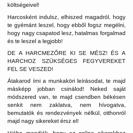
költségeivel!
Harcosként indulsz, elhiszed magadról, hogy
te gyémánt leszel, hogy ebből fogsz megélni,
hogy nagy csapatod lesz, hatalmas forgalmad
és te leszel a legjobb!
DE A HARCMEZŐRE KI SE MÉSZ! ÉS A
HARCHOZ SZÜKSÉGES FEGYVEREKET
FEL SE VESZED!
Átakarod írni a munkaköri leírásodat, te majd
másképp jobban csinálod! Neked saját
módszered van, te majd csendben békésen
senkit nem zaklatva, nem hívogatva,
bemutatók és rendezvények nélkül, otthonról
majd nagy sikereket érsz el!