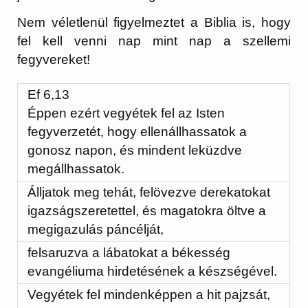
Nem véletlenül figyelmeztet a Biblia is, hogy
fel kell venni nap mint nap a szellemi
fegyvereket!
Ef 6,13
Éppen ezért vegyétek fel az Isten
fegyverzetét, hogy ellenállhassatok a
gonosz napon, és mindent leküzdve
megállhassatok.
Álljatok meg tehát, felövezve derekatokat
igazságszeretettel, és magatokra öltve a
megigazulás páncélját,
felsaruzva a lábatokat a békesség
evangéliuma hirdetésének a készségével.
Vegyétek fel mindenképpen a hit pajzsát,