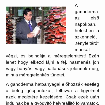
A
ganoderma
az első
napokban,
hetekben a
szkennelő,
„tényfeltáró”
munkát
végzi, és beindítja a méregtelenítést! Ezért
lehet hogy elkezd fájni a fej, hasmenés jön
vagy hányás, vagy pattanások jelennek meg,
mint a méregtelenítés tünetei.
A ganoderma hatóanyagai előhozzák esetleg
a beteg gócpontokat, felhívva a figyelmet
azok meglétére kezelésére. Csak ezek után
indulnak be a gyógyító helyreállító folyamatok,