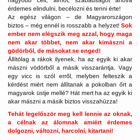
nagyobb célt, álmot, szabadságot ahová
érdemes elindulni, becélozni és tenni érte!
Az egész világon – de Magyarországon
biztos – még ennél is rosszabb a helyzet!
Sok
ember nem elégszik meg azzal, hogy maga
nem akar többet, nem akar kimászni a
gödörből, de másokat se enged!
Állítólag a rákok ilyenek, ha az egyik ki akar
mászni vödörből a másik visszarántja. Vagy
egy vicc is szól erről, melyben felteszik a
kérdést miért nem állítanak a pokolban őrt a
magyarok üstje mellé? Hát mert ha az egyik ki
akar mászni a másik biztos visszahúzza!
Tehát legelőször meg kell lennie az oknak,
a célnak az álomnak amiért érdemes
dolgozni, változni, harcolni, kitartani!