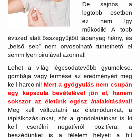
De sajnos a
legtöbb esetben
ez nem így
működik! A több
évtized alatt összegyűjtött tápanyag hiány, és
„belső seb” nem orvosolható tüntethető el
semmilyen pirulával azonnal!
Lehet a világ légcsodatevőbb gyümölcse,
gombája vagy termése az eredményért meg
kell harcolni!
Mert a gyógyulás nem csupán
egy kapszula bevételével jön el, hanem
sokszor az életünk egész átalakításával!
Meg kell változtatni az életmódunkat, a
táplálkozásunkat, sőt a gondolatainkat is ki
kell cserélni negatívról pozitívra, a
beszédünket is a félelem helyett a hit