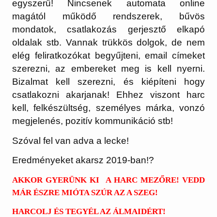
egyszerű! Nincsenek automata online
magától működő rendszerek, bűvös
mondatok, csatlakozás gerjesztő elkapó
oldalak stb. Vannak trükkös dolgok, de nem
elég feliratkozókat begyűjteni, email címeket
szerezni, az embereket meg is kell nyerni.
Bizalmat kell szerezni, és kiépíteni hogy
csatlakozni akarjanak! Ehhez viszont harc
kell, felkészültség, személyes márka, vonzó
megjelenés, pozitív kommunikáció stb!
Szóval fel van adva a lecke!
Eredményeket akarsz 2019-ban!?
AKKOR GYERÜNK KI A HARC MEZŐRE! VEDD
MÁR ÉSZRE MIÓTA SZÚR AZ A SZEG!
HARCOLJ ÉS TEGYÉL AZ ÁLMAIDÉRT!