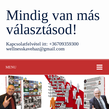
Mindig van más
választásod!
Kapcsolatfelvétel itt: +36709359300
wellnesskavehaz@gmail.com
MENU