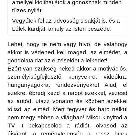
amellyel kiolthatjátok a gonosznak minden
tüzes nyilát.
Vegyétek fel az üdvösség sisakját is, és a
Lélek kardját, amely az Isten beszéde.
Lehet, hogy te nem vagy hívő, de valahogy
akkor is védened kell magad, az elmédet, a
gondolataidat az érzéseidet a lelkedet!
Ezért van szükség neked akkor a motivációs,
személyiségfejlesztő könyvekre, videókra,
hanganyagokra, rendezvényekre! Aludj el
ezekre, ébredj kezd a napot ezekkel, vezesd
az autód, utazz vonaton és közben ezekkel
töltsd az elméd! Mert fegyver és harc nélkül
nem megy ebben a világban! Mikor kinyitod a
TV -t bekapcsolod a rádiót, olvasod az
újságot, a reménytelenség a rossz hírek