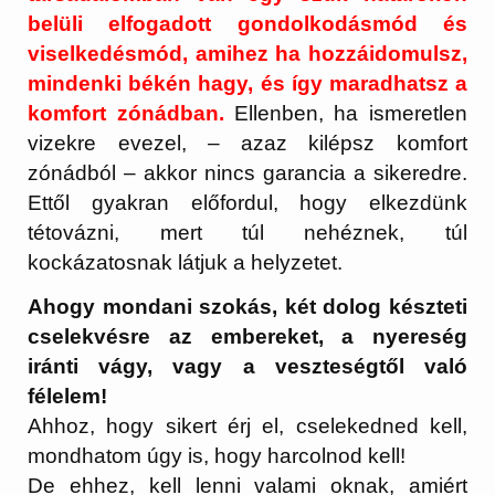
belüli elfogadott gondolkodásmód és
viselkedésmód, amihez ha hozzáidomulsz,
mindenki békén hagy, és így maradhatsz a
komfort zónádban.
Ellenben, ha ismeretlen
vizekre evezel, – azaz kilépsz komfort
zónádból – akkor nincs garancia a sikeredre.
Ettől gyakran előfordul, hogy elkezdünk
tétovázni, mert túl nehéznek, túl
kockázatosnak látjuk a helyzetet.
Ahogy mondani szokás, két dolog készteti
cselekvésre az embereket, a nyereség
iránti vágy, vagy a veszteségtől való
félelem!
Ahhoz, hogy sikert érj el, cselekedned kell,
mondhatom úgy is, hogy harcolnod kell!
De ehhez, kell lenni valami oknak, amiért