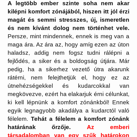
A legtöbb ember szinte soha nem akar
kilépni komfort zónájából, hiszen itt jól érzi
magát és semmi stresszes, új, ismeretlen
és nem kívánt dolog nem történhet vele.
Persze, mint mindennek, ennek is meg van a
maga ára. Az ára az, hogy amíg ezen az úton
haladsz, addig nem fogsz tudni rálépni a
fejlődés, a siker és a boldogság útjára. Már
pedig, ha a sikerhez vezető útra akarunk
rátérni, nem felejthetjük el, hogy ez az
útnehézségekkel és kudarcokkal van
megkövezve, ezért ha elakarjuk érni célunkat,
ki kell lépnünk a komfort zónánkból! Ennek
egyik legnagyobb akadálya a kudarctól való
félelem.
Tehát a félelem a komfort zónánk
határának őrzője.
Az emberi
társadalomban van egy szűk határokon