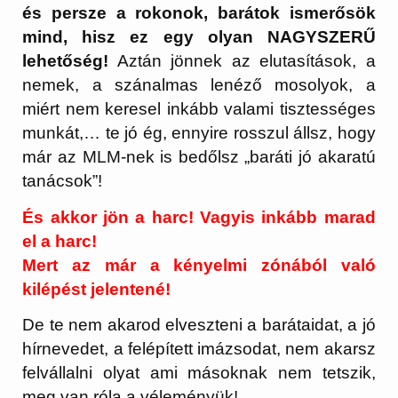
és persze a rokonok, barátok ismerősök
mind, hisz ez egy olyan NAGYSZERŰ
lehetőség!
Aztán jönnek az elutasítások, a
nemek, a szánalmas lenéző mosolyok, a
miért nem keresel inkább valami tisztességes
munkát,… te jó ég, ennyire rosszul állsz, hogy
már az MLM-nek is bedőlsz „baráti jó akaratú
tanácsok”!
És akkor jön a harc! Vagyis inkább marad
el a harc!
Mert az már a kényelmi zónából való
kilépést jelentené!
De te nem akarod elveszteni a barátaidat, a jó
hírnevedet, a felépített imázsodat, nem akarsz
felvállalni olyat ami másoknak nem tetszik,
meg van róla a véleményük!