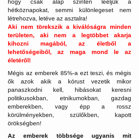
hogy csak alap szinten leéljük a
hétköznapokat, semmi különlegeset nem
létrehozva, letéve az asztalra!
Aki nem törekszik a kiválóságra minden
területen, aki nem a legtöbbet akarja
kihozni magából, az életből a
lehetőségeiből, az maga mond le az
életéről!
Mégis az emberek 85%-a ezt teszi, és mégis
ők azok akik a kórust vezetik mikor
panaszkodni kell, hibásokat keresni
politikusokban, etnikumokban, gazdag
emberekben, vagy épp a rossz
körülményekben, szülőkben, kapott
örökségben!
Az emberek többsége ugyanis mit