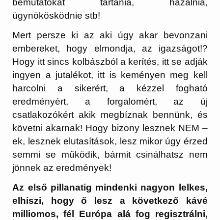
bemutatókat tartania, házalnia,
ügynökösködnie stb!
Mert persze ki az aki úgy akar bevonzani
embereket, hogy elmondja, az igazságot!?
Hogy itt sincs kolbászból a kerítés, itt se adják
ingyen a jutalékot, itt is keményen meg kell
harcolni a sikerért, a kézzel fogható
eredményért, a forgalomért, az új
csatlakozókért akik megbíznak bennünk, és
követni akarnak! Hogy bizony lesznek NEM –
ek, lesznek elutasítások, lesz mikor úgy érzed
semmi se működik, bármit csinálhatsz nem
jönnek az eredmények!
Az első pillanatig mindenki nagyon lelkes,
elhiszi, hogy ő lesz a következő kávé
milliomos, fél Európa alá fog regisztrálni,