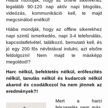
Hiába mondják, hogy az online sikerekhez
legalább 90-120 nap aktív napi blogolás,
videózás, kommunikáció kell, te majd
megcsinálod enélkül!
Hiába mondják, hogy az offline sikerekhez
napi szintű ismerkedés, napi 3-4 telefonálás,
kapcsolatfelvétel, találkozó, bemutató kell, és
jó egy 200 fős névlistával indulni, azt elsőre
feldolgozni! Nem majd te másképp
megoldod!?
Harc nélkül, befektetés nélkül, erőfeszítés
nélkül, tanulás nélkül és kudarcok nélkül
akarod és csodálkozol ha nem jönnek az
eredmények?!
Mert a harci
felszerelés nem más,