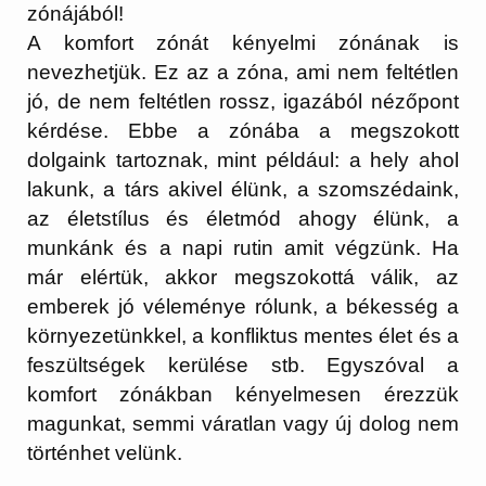
zónájából!
A komfort zónát kényelmi zónának is
nevezhetjük. Ez az a zóna, ami nem feltétlen
jó, de nem feltétlen rossz, igazából nézőpont
kérdése. Ebbe a zónába a megszokott
dolgaink tartoznak, mint például: a hely ahol
lakunk, a társ akivel élünk, a szomszédaink,
az életstílus és életmód ahogy élünk, a
munkánk és a napi rutin amit végzünk. Ha
már elértük, akkor megszokottá válik, az
emberek jó véleménye rólunk, a békesség a
környezetünkkel, a konfliktus mentes élet és a
feszültségek kerülése stb. Egyszóval a
komfort zónákban kényelmesen érezzük
magunkat, semmi váratlan vagy új dolog nem
történhet velünk.