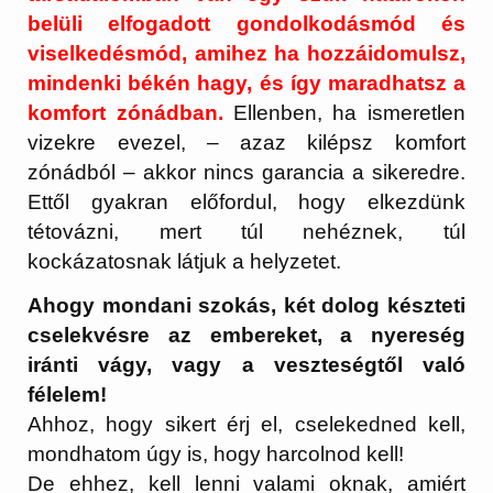
belüli elfogadott gondolkodásmód és
viselkedésmód, amihez ha hozzáidomulsz,
mindenki békén hagy, és így maradhatsz a
komfort zónádban.
Ellenben, ha ismeretlen
vizekre evezel, – azaz kilépsz komfort
zónádból – akkor nincs garancia a sikeredre.
Ettől gyakran előfordul, hogy elkezdünk
tétovázni, mert túl nehéznek, túl
kockázatosnak látjuk a helyzetet.
Ahogy mondani szokás, két dolog készteti
cselekvésre az embereket, a nyereség
iránti vágy, vagy a veszteségtől való
félelem!
Ahhoz, hogy sikert érj el, cselekedned kell,
mondhatom úgy is, hogy harcolnod kell!
De ehhez, kell lenni valami oknak, amiért