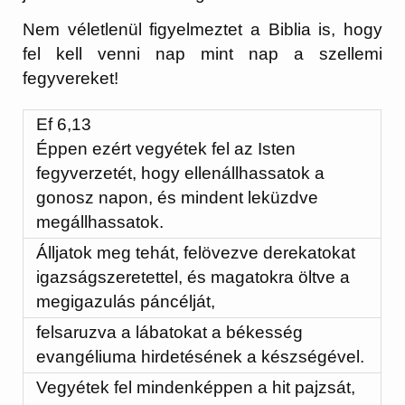
Nem véletlenül figyelmeztet a Biblia is, hogy
fel kell venni nap mint nap a szellemi
fegyvereket!
Ef 6,13
Éppen ezért vegyétek fel az Isten
fegyverzetét, hogy ellenállhassatok a
gonosz napon, és mindent leküzdve
megállhassatok.
Álljatok meg tehát, felövezve derekatokat
igazságszeretettel, és magatokra öltve a
megigazulás páncélját,
felsaruzva a lábatokat a békesség
evangéliuma hirdetésének a készségével.
Vegyétek fel mindenképpen a hit pajzsát,