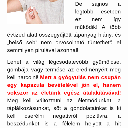
De sajnos a
legtöbb esetben
ez nem így
működik! A több
évtized alatt összegyűjtött tápanyag hiány, és
„belső seb” nem orvosolható tüntethető el
semmilyen pirulával azonnal!
Lehet a világ légcsodatevőbb gyümölcse,
gombája vagy termése az eredményért meg
kell harcolni!
Mert a gyógyulás nem csupán
egy kapszula bevételével jön el, hanem
sokszor az életünk egész átalakításával!
Meg kell változtatni az életmódunkat, a
táplálkozásunkat, sőt a gondolatainkat is ki
kell cserélni negatívról pozitívra, a
beszédünket is a félelem helyett a hit