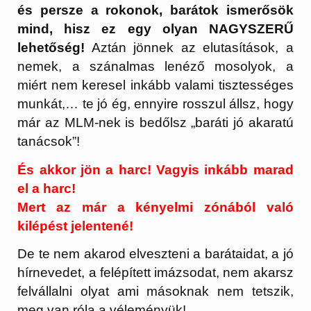
és persze a rokonok, barátok ismerősök
mind, hisz ez egy olyan NAGYSZERŰ
lehetőség!
Aztán jönnek az elutasítások, a
nemek, a szánalmas lenéző mosolyok, a
miért nem keresel inkább valami tisztességes
munkát,… te jó ég, ennyire rosszul állsz, hogy
már az MLM-nek is bedőlsz „baráti jó akaratú
tanácsok”!
És akkor jön a harc! Vagyis inkább marad
el a harc!
Mert az már a kényelmi zónából való
kilépést jelentené!
De te nem akarod elveszteni a barátaidat, a jó
hírnevedet, a felépített imázsodat, nem akarsz
felvállalni olyat ami másoknak nem tetszik,
meg van róla a véleményük!