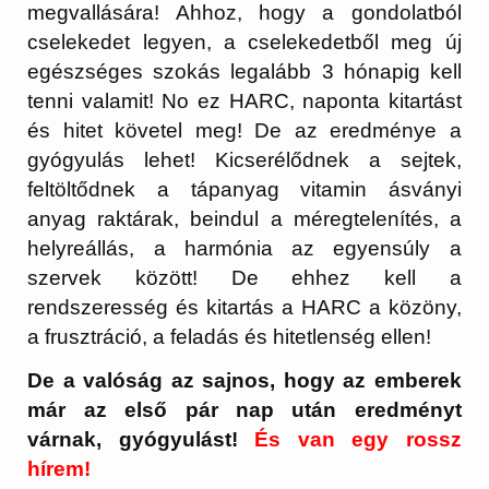
megvallására! Ahhoz, hogy a gondolatból
cselekedet legyen, a cselekedetből meg új
egészséges szokás legalább 3 hónapig kell
tenni valamit! No ez HARC, naponta kitartást
és hitet követel meg! De az eredménye a
gyógyulás lehet! Kicserélődnek a sejtek,
feltöltődnek a tápanyag vitamin ásványi
anyag raktárak, beindul a méregtelenítés, a
helyreállás, a harmónia az egyensúly a
szervek között! De ehhez kell a
rendszeresség és kitartás a HARC a közöny,
a frusztráció, a feladás és hitetlenség ellen!
De a valóság az sajnos, hogy az emberek
már az első pár nap után eredményt
várnak, gyógyulást!
És van egy rossz
hírem!