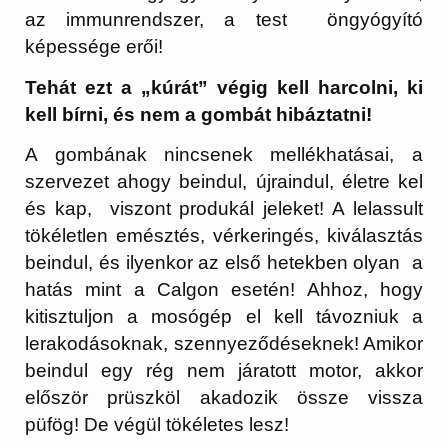
az immunrendszer, a test öngyógyító
képessége erői!
Tehát ezt a „kúrát” végig kell harcolni, ki
kell bírni, és nem a gombát hibáztatni!
A gombának nincsenek mellékhatásai, a
szervezet ahogy beindul, újraindul, életre kel
és kap, viszont produkál jeleket! A lelassult
tökéletlen emésztés, vérkeringés, kiválasztás
beindul, és ilyenkor az első hetekben olyan a
hatás mint a Calgon esetén! Ahhoz, hogy
kitisztuljon a mosógép el kell távozniuk a
lerakodásoknak, szennyeződéseknek! Amikor
beindul egy rég nem járatott motor, akkor
először prüszköl akadozik össze vissza
püfög! De végül tökéletes lesz!