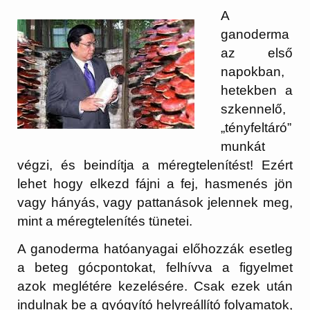
A
ganoderma
az első
napokban,
hetekben a
szkennelő,
„tényfeltáró”
munkát
végzi, és beindítja a méregtelenítést! Ezért
lehet hogy elkezd fájni a fej, hasmenés jön
vagy hányás, vagy pattanások jelennek meg,
mint a méregtelenítés tünetei.
A ganoderma hatóanyagai előhozzák esetleg
a beteg gócpontokat, felhívva a figyelmet
azok meglétére kezelésére. Csak ezek után
indulnak be a gyógyító helyreállító folyamatok,