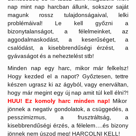
nap mint nap harcban állunk, sokszor saját
magunk rossz tulajdonságaival, lelki
problémáival! Le kell győzni a
bizonytalanságot, a félelmeinket, az
aggodalmaskodást, a keserűséget, a
csalódást, a kisebbrendűségi érzést, a
gyávaságot és a neheztelést stb!
Minden nap egy harc, mikor már felkelsz!
Hogy kezded el a napot? Győztesen, tettre
készen ugrasz ki az ágyból, vagy enerváltan,
hogy már megint egy új nap amit túl kell élni?!
HUU! Ez komoly harc minden nap!
Mikor
jönnek a negatív gondolatok, a csüggedés, a
pesszimizmus, a frusztráltság, a
kisebbrendűségi érzés, a félelem….és bizony
jönnek nem úszod meg! HARCOLNI KELL!