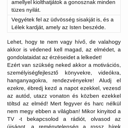
amellyel kiolthatjátok a gonosznak minden
tüzes nyilát.
Vegyétek fel az üdvösség sisakját is, és a
Lélek kardját, amely az Isten beszéde.
Lehet, hogy te nem vagy hívő, de valahogy
akkor is védened kell magad, az elmédet, a
gondolataidat az érzéseidet a lelkedet!
Ezért van szükség neked akkor a motivációs,
személyiségfejlesztő könyvekre, videókra,
hanganyagokra, rendezvényekre! Aludj el
ezekre, ébredj kezd a napot ezekkel, vezesd
az autód, utazz vonaton és közben ezekkel
töltsd az elméd! Mert fegyver és harc nélkül
nem megy ebben a világban! Mikor kinyitod a
TV -t bekapcsolod a rádiót, olvasod az
újságot, a reménytelenség a rossz hírek