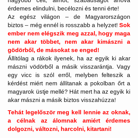
nagyobb célt, álmot, szabadságot ahová
érdemes elindulni, becélozni és tenni érte!
Az egész világon – de Magyarországon
biztos – még ennél is rosszabb a helyzet!
Sok
ember nem elégszik meg azzal, hogy maga
nem akar többet, nem akar kimászni a
gödörből, de másokat se enged!
Állítólag a rákok ilyenek, ha az egyik ki akar
mászni vödörből a másik visszarántja. Vagy
egy vicc is szól erről, melyben felteszik a
kérdést miért nem állítanak a pokolban őrt a
magyarok üstje mellé? Hát mert ha az egyik ki
akar mászni a másik biztos visszahúzza!
Tehát legelőször meg kell lennie az oknak,
a célnak az álomnak amiért érdemes
dolgozni, változni, harcolni, kitartani!