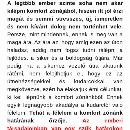
A legtöbb ember szinte soha nem akar
kilépni komfort zónájából, hiszen itt jól érzi
magát és semmi stresszes, új, ismeretlen
és nem kívánt dolog nem történhet vele.
Persze, mint mindennek, ennek is meg van a
maga ára. Az ára az, hogy amíg ezen az úton
haladsz, addig nem fogsz tudni rálépni a
fejlődés, a siker és a boldogság útjára. Már
pedig, ha a sikerhez vezető útra akarunk
rátérni, nem felejthetjük el, hogy ez az
útnehézségekkel és kudarcokkal van
megkövezve, ezért ha elakarjuk érni célunkat,
ki kell lépnünk a komfort zónánkból! Ennek
egyik legnagyobb akadálya a kudarctól való
félelem.
Tehát a félelem a komfort zónánk
határának őrzője.
Az emberi
társadalomban van egy szűk határokon