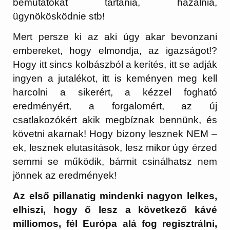
bemutatókat tartania, házalnia,
ügynökösködnie stb!
Mert persze ki az aki úgy akar bevonzani
embereket, hogy elmondja, az igazságot!?
Hogy itt sincs kolbászból a kerítés, itt se adják
ingyen a jutalékot, itt is keményen meg kell
harcolni a sikerért, a kézzel fogható
eredményért, a forgalomért, az új
csatlakozókért akik megbíznak bennünk, és
követni akarnak! Hogy bizony lesznek NEM –
ek, lesznek elutasítások, lesz mikor úgy érzed
semmi se működik, bármit csinálhatsz nem
jönnek az eredmények!
Az első pillanatig mindenki nagyon lelkes,
elhiszi, hogy ő lesz a következő kávé
milliomos, fél Európa alá fog regisztrálni,