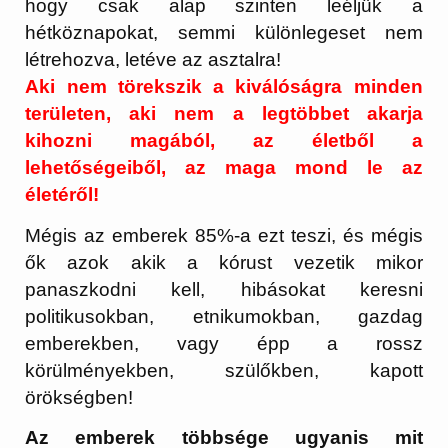
hogy csak alap szinten leéljük a
hétköznapokat, semmi különlegeset nem
létrehozva, letéve az asztalra!
Aki nem törekszik a kiválóságra minden
területen, aki nem a legtöbbet akarja
kihozni magából, az életből a
lehetőségeiből, az maga mond le az
életéről!
Mégis az emberek 85%-a ezt teszi, és mégis
ők azok akik a kórust vezetik mikor
panaszkodni kell, hibásokat keresni
politikusokban, etnikumokban, gazdag
emberekben, vagy épp a rossz
körülményekben, szülőkben, kapott
örökségben!
Az emberek többsége ugyanis mit