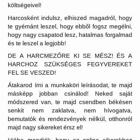
költségeivel!
Harcosként indulsz, elhiszed magadról, hogy
te gyémánt leszel, hogy ebből fogsz megélni,
hogy nagy csapatod lesz, hatalmas forgalmad
és te leszel a legjobb!
DE A HARCMEZŐRE KI SE MÉSZ! ÉS A
HARCHOZ SZÜKSÉGES FEGYVEREKET
FEL SE VESZED!
Átakarod írni a munkaköri leírásodat, te majd
másképp jobban csinálod! Neked saját
módszered van, te majd csendben békésen
senkit nem zaklatva, nem hívogatva,
bemutatók és rendezvények nélkül, otthonról
majd nagy sikereket érsz el!