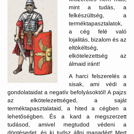
mint a tudás, a
felkészültség, a
terméktapasztalatok,
a cég felé való
lojalitás, bizalom és az
eltökéltség,
elkötelezettség az
álmaid iránt!
A harci felszerelés a
sisak, ami védi a
gondolataidat a negatív befolyásoktól! A pajzs
az elkötelezettséged, a saját
terméktapasztalataid, a hited a cégben a
lehetőségben. És a kard a megszerzett
tudásod, amivel megtudod védeni a
döntésedet, és ki tudsz állni magadért! Mert