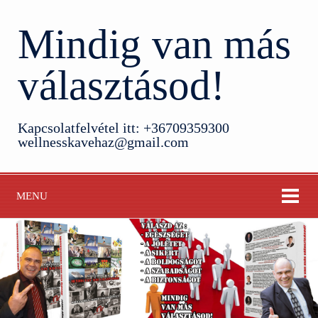
Mindig van más
választásod!
Kapcsolatfelvétel itt: +36709359300
wellnesskavehaz@gmail.com
MENU