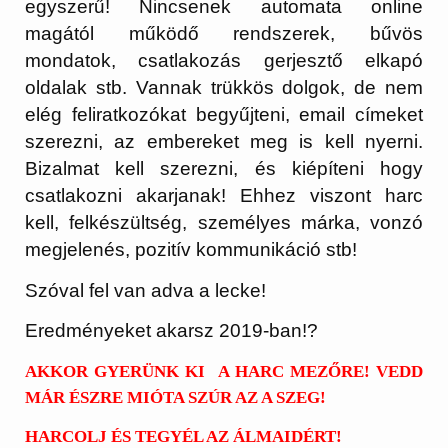
egyszerű! Nincsenek automata online
magától működő rendszerek, bűvös
mondatok, csatlakozás gerjesztő elkapó
oldalak stb. Vannak trükkös dolgok, de nem
elég feliratkozókat begyűjteni, email címeket
szerezni, az embereket meg is kell nyerni.
Bizalmat kell szerezni, és kiépíteni hogy
csatlakozni akarjanak! Ehhez viszont harc
kell, felkészültség, személyes márka, vonzó
megjelenés, pozitív kommunikáció stb!
Szóval fel van adva a lecke!
Eredményeket akarsz 2019-ban!?
AKKOR GYERÜNK KI A HARC MEZŐRE! VEDD
MÁR ÉSZRE MIÓTA SZÚR AZ A SZEG!
HARCOLJ ÉS TEGYÉL AZ ÁLMAIDÉRT!