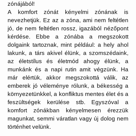
zónájából!
A komfort zónát kényelmi zónának is
nevezhetjük. Ez az a zóna, ami nem feltétlen
jó, de nem feltétlen rossz, igazából nézőpont
kérdése. Ebbe a zónába a megszokott
dolgaink tartoznak, mint például: a hely ahol
lakunk, a társ akivel élünk, a szomszédaink,
az életstílus és életmód ahogy élünk, a
munkánk és a napi rutin amit végzünk. Ha
már elértük, akkor megszokottá válik, az
emberek jó véleménye rólunk, a békesség a
környezetünkkel, a konfliktus mentes élet és a
feszültségek kerülése stb. Egyszóval a
komfort zónákban kényelmesen érezzük
magunkat, semmi váratlan vagy új dolog nem
történhet velünk.