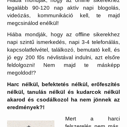
Hiába mondják, hogy az online sikerekhez
legalább 90-120 nap aktív napi blogolás,
videózás, kommunikáció kell, te majd
megcsinálod enélkül!
Hiába mondják, hogy az offline sikerekhez
napi szintű ismerkedés, napi 3-4 telefonálás,
kapcsolatfelvétel, találkozó, bemutató kell, és
jó egy 200 fős névlistával indulni, azt elsőre
feldolgozni! Nem majd te másképp
megoldod!?
Harc nélkül, befektetés nélkül, erőfeszítés
nélkül, tanulás nélkül és kudarcok nélkül
akarod és csodálkozol ha nem jönnek az
eredmények?!
Mert a harci
felszerelés nem más,