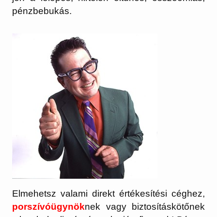
pénzbebukás.
Elmehetsz valami direkt értékesítési céghez,
porszívóügynök
nek vagy biztosításkötőnek