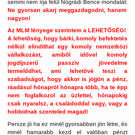
semmi nem írja felül Nógrádi Bence mondatát:
Ne gyorsan akarj meggazdagodni, hanem
nagyon!
Az MLM lényege szerintem a LEHETŐSÉG!
A lehetőség, hogy bárki, komoly befektetés
nélkül elindíthat egy komoly nemzetközi
vállalkozást, amiből idővel komoly
jogdíjszerű passzív jövedelme
termelődhet, ami lehetővé teszi a
szabadságot, hogy akkor is jöjjön a pénz,
ráadásul hónapról hónapra több, ha te épp
nem foglalkozol az üzlettel, hónapokig
csak nyaralsz, a családoddal vagy, vagy a
hobbidnak szenteled magad!
Persze jó ha ez minél gyorsabban jön létre, és
minél hamarabb kezd el valóban pénzt