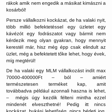
rákok amik nem engedik a másikat kimászni a
kosárból!
Persze vállalkozni kockázat, de ha valaki nyit,
több millió befektetéssel egy üzletet egy
kávézót egy fodrászatot vagy bármit nem
kérdezik meg olyan gyakran, hogy mennyit
kerestél már, hisz még épp csak elindult az
üzlet, még a befektetett tőke lehet, hogy évek,
míg megtérül!
De ha valaki egy MLM vállalkozást indít max
70000-400000Ft – ból – amiért
természetesen terméket kap, amit
továbbadva például azonnali haszna is lehet,
– mégis úgy kezdik félteni mintha ezzel
mindenét elveszthetné! Pedig itt nincs
kockázat, bukási lehetőség, nincs bérleti jog,