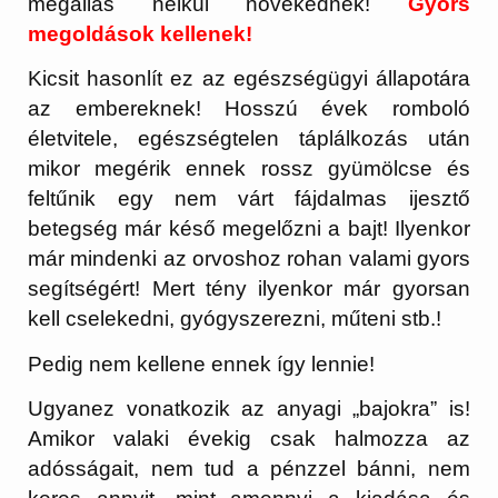
megállás nélkül növekednek!
Gyors
megoldások kellenek!
Kicsit hasonlít ez az egészségügyi állapotára
az embereknek! Hosszú évek romboló
életvitele, egészségtelen táplálkozás után
mikor megérik ennek rossz gyümölcse és
feltűnik egy nem várt fájdalmas ijesztő
betegség már késő megelőzni a bajt! Ilyenkor
már mindenki az orvoshoz rohan valami gyors
segítségért! Mert tény ilyenkor már gyorsan
kell cselekedni, gyógyszerezni, műteni stb.!
Pedig nem kellene ennek így lennie!
Ugyanez vonatkozik az anyagi „bajokra” is!
Amikor valaki évekig csak halmozza az
adósságait, nem tud a pénzzel bánni, nem