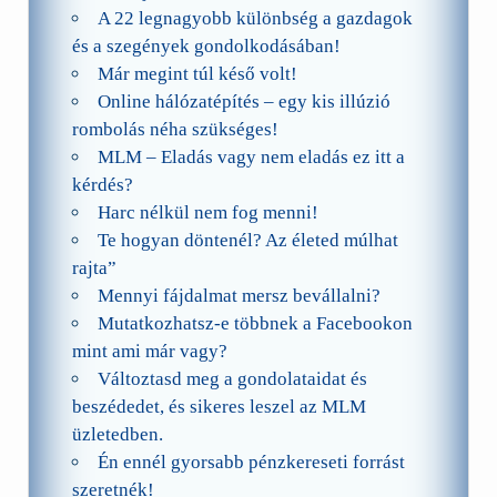
A 22 legnagyobb különbség a gazdagok
és a szegények gondolkodásában!
Már megint túl késő volt!
Online hálózatépítés – egy kis illúzió
rombolás néha szükséges!
MLM – Eladás vagy nem eladás ez itt a
kérdés?
Harc nélkül nem fog menni!
Te hogyan döntenél? Az életed múlhat
rajta”
Mennyi fájdalmat mersz bevállalni?
Mutatkozhatsz-e többnek a Facebookon
mint ami már vagy?
Változtasd meg a gondolataidat és
beszédedet, és sikeres leszel az MLM
üzletedben.
Én ennél gyorsabb pénzkereseti forrást
szeretnék!