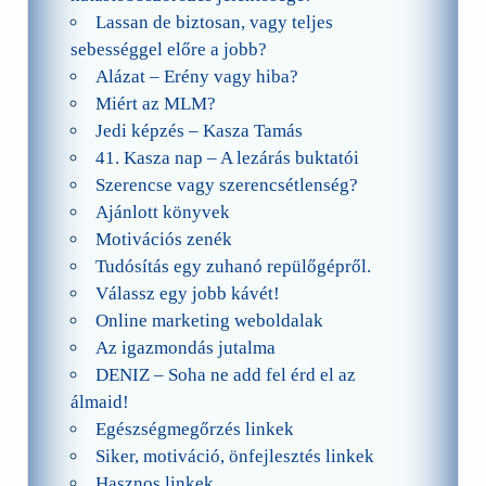
Lassan de biztosan, vagy teljes
sebességgel előre a jobb?
Alázat – Erény vagy hiba?
Miért az MLM?
Jedi képzés – Kasza Tamás
41. Kasza nap – A lezárás buktatói
Szerencse vagy szerencsétlenség?
Ajánlott könyvek
Motivációs zenék
Tudósítás egy zuhanó repülőgépről.
Válassz egy jobb kávét!
Online marketing weboldalak
Az igazmondás jutalma
DENIZ – Soha ne add fel érd el az
álmaid!
Egészségmegőrzés linkek
Siker, motiváció, önfejlesztés linkek
Hasznos linkek