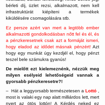
bérleti díj, üzlet rezsi, alkalmazott, nem kell
infrastruktúrát kiépíteni a termékek
kiküldésére csomagolására stb.
Ez persze azért van mert a legtöbb ember
alkalmazotti gondolkodásban nőtt fel és él, és
a pénzkeresetnek csak azt a formáját ismeri,
hogy eladod az idődet másnak pénzért!
Azt
hogy egy munkát úgy kezdjél el, hogy pénzt
teszel bele számukra gyanús!
De mielőtt ezt kielemeznénk, nézzük meg
milyen esélyeid lehetőségeid vannak a
gyorsabb pénzkeresetre?!
– Hát a leggyorsabb természetesen a
Lottó
,
most is valaki egy nap alatt milliárdos lett, mert
nyert az ötös lottón! A Kérdés neked ez