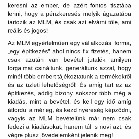
keresni az ember, de azért fontos tisztába
lenni, hogy a pénzkeresés melyik ágazatába
tartozik az MLM, és csak azt elvárni tőle, ami
reális és jogos!
Az MLM egyértelműen egy vállalkozási forma,
„egy építkezés” ahol nincs fix fizetés, hanem
csak azután van bevétel jutalék amilyen
forgalmat csináltunk, generáltunk azzal, hogy
minél több embert tájékoztatunk a termékekről
és az üzleti lehetőségről! És amíg tart ez az
építkezés, addig bizony sokszor több még a
kiadás, mint a bevétel, és kell egy idő amíg
átfordul a mérleg, és kezd nyereség képződni,
vagyis az MLM bevételünk már nem csak
fedezi a kiadásokat, hanem túl is növi azt, és
végre plusz jövedelemként jelenik meg!