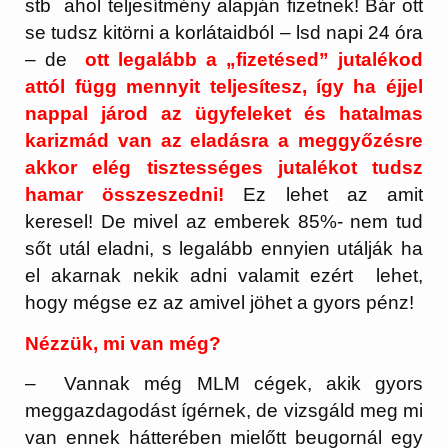
stb ahol teljesítmény alapján fizetnek! Bár ott
se tudsz kitörni a korlátaidból – lsd napi 24 óra
– de
ott legalább a „fizetésed” jutalékod
attól függ mennyit teljesítesz, így ha éjjel
nappal járod az ügyfeleket és hatalmas
karizmád van az eladásra a meggyőzésre
akkor elég tisztességes jutalékot tudsz
hamar összeszedni!
Ez lehet az amit
keresel! De mivel az emberek 85%- nem tud
sőt utál eladni, s legalább ennyien utálják ha
el akarnak nekik adni valamit ezért lehet,
hogy mégse ez az amivel jöhet a gyors pénz!
Nézzük, mi van még?
– Vannak még MLM cégek, akik gyors
meggazdagodást ígérnek, de vizsgáld meg mi
van ennek hátterében mielőtt beugornál egy