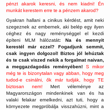
pénzt akarok keresni, és nem kiadni! Én
munkát kerestem erre te a pénzem akarod?
Gyakran hallani a cinikus kérdést, amit neki
szegeznek az embernek, aki belép egy ilyen
céghez és nagy reménységgel el kezdi
építeni MLM hálózatát
: Na és mennyit
kerestél már ezzel? Fogadjunk semmit,
csak ingyen dolgozol! Biztos jól lehúztak
és te csak viszed nekik a forgalmat naivan,
a meggazdagodás reményében!
S mikor
még te is bizonytalan vagy abban, hogy meg
tudod-e csinálni, ők már tudják, hogy TE
biztosan nem!
Mert véleménye az
Magyarországon mindenkinek van és ha
valaki felakar emelkedni, azt tuti, hogy a
környezete megpróbálja visszahúzni, mint a