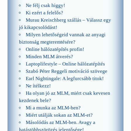
Ne félj csak higgy!
Ki ezért a felelős?
Murau Kreischberg szállás – Válassz egy
jó kikapcsolódást!
Milyen lehetőségeid vannak az anyagi
biztonság megteremtésére?
Online hálózatépítés profin!
Minden MLM átverés?
Laptoplifestyle – Online hálózatépítés
Szabó Péter Reggeli motiváció szövege
Earl Nightingale: A legfurcsább titok!
Ne ítélkezz!
Ha olyan jó az MLM, miért csak kevesen
kezdenek bele?
Mi a munka az MLM-ben?
Miért utálják sokan az MLM-et?
Másolódás az MLM-ben. Avagy a
hatástöbbszörözés jelentősége!