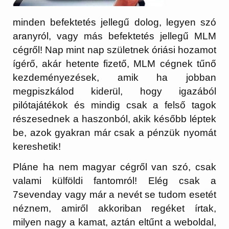
minden befektetés jellegű dolog, legyen szó
aranyról, vagy más befektetés jellegű MLM
cégről! Nap mint nap születnek óriási hozamot
ígérő, akár hetente fizető, MLM cégnek tűnő
kezdeményezések, amik ha jobban
megpiszkálod kiderül, hogy igazából
pilótajátékok és mindig csak a felső tagok
részesednek a haszonból, akik később léptek
be, azok gyakran már csak a pénzük nyomát
kereshetik!
Pláne ha nem magyar cégről van szó, csak
valami külföldi fantomról! Elég csak a
7sevenday vagy már a nevét se tudom esetét
néznem, amiről akkoriban regéket írtak,
milyen nagy a kamat, aztán eltűnt a weboldal,