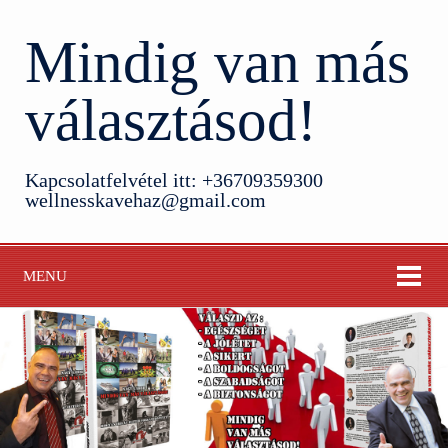
Mindig van más
választásod!
Kapcsolatfelvétel itt: +36709359300
wellnesskavehaz@gmail.com
MENU