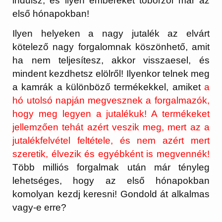
indulsz, és ilyen embereket toborzol már az
első hónapokban!
Ilyen helyeken a nagy jutalék az elvárt
kötelező nagy forgalomnak köszönhető, amit
ha nem teljesítesz, akkor visszaesel, és
mindent kezdhetsz elölről! Ilyenkor telnek meg
a kamrák a különböző termékekkel, amiket
a
hó utolsó napján megvesznek a forgalmazók,
hogy meg legyen a jutalékuk! A termékeket
jellemzően tehát azért veszik meg, mert az a
jutalékfelvétel feltétele, és nem azért mert
szeretik, élvezik és egyébként is megvennék!
Több milliós forgalmak után már tényleg
lehetséges, hogy az első hónapokban
komolyan kezdj keresni! Gondold át alkalmas
vagy-e erre?