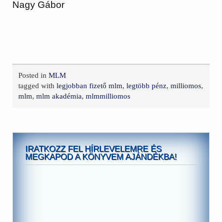
Nagy Gábor
Posted in
MLM
tagged with
legjobban fizető mlm
,
legtöbb pénz
,
milliomos
,
mlm
,
mlm akadémia
,
mlmmilliomos
IRATKOZZ FEL HÍRLEVELEMRE ÉS
MEGKAPOD A KÖNYVEM AJÁNDÉKBA!