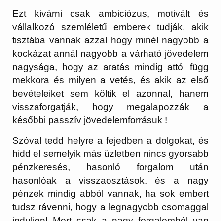
Ezt kivárni csak ambiciózus, motivált és
vállalkozó szemléletű emberek tudják, akik
tisztába vannak azzal hogy minél nagyobb a
kockázat annál nagyobb a várható jövedelem
nagysága, hogy az aratás mindig attól függ
mekkora és milyen a vetés, és akik az első
bevételeiket sem költik el azonnal, hanem
visszaforgatják, hogy megalapozzák a
későbbi passzív jövedelemforrás
uk !
Szóval tedd helyre a fejedben a dolgokat, és
hidd el semelyik más üzletben nincs gyorsabb
pénzkeresés, hasonló forgalom után
hasonlóak a visszaosztások, és a nagy
pénzek mindig abból vannak, ha sok embert
tudsz rávenni, hogy a legnagyobb csomaggal
induljon! Mert csak a nagy forgalomból van