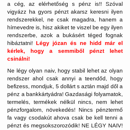
a cég, az elérhetőség s pénz is!! Szóval
vigyázz ha gyors pénzt akarsz keresni ilyen
rendszerekkel, ne csak magadra, hanem a
hírnevedre is, hisz akiket te viszel be egy ilyen
rendszerbe, azok a bukásért téged fognak
hibáztatni!
Légy józan és ne hidd már el
kérlek, hogy a semmiből pénzt lehet
csinálni!
Ne légy olyan naiv, hogy stabil lehet az olyan
rendszer ahol csak annyi a teendőd, hogy
befizess, mondjuk, 5 dollárt s aztán majd dől a
pénz a bankkártyádra! Gazdasági folyamatok,
termelés, termékek nélkül nincs, nem lehet
pénzforgalom, növekedés! Nincs pénztermő
fa vagy csodakút ahova csak be kell tenni a
pénzt és megsokszorozódik! NE LÉGY NAIV!