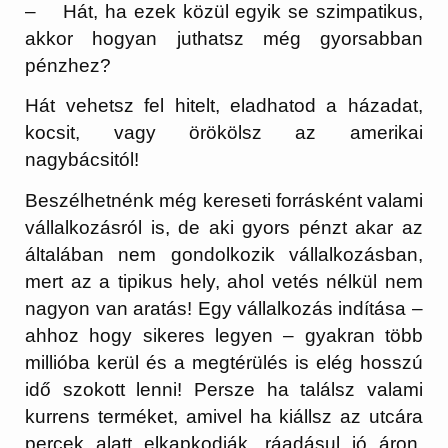
– Hát, ha ezek közül egyik se szimpatikus,
akkor hogyan juthatsz még gyorsabban
pénzhez?
Hát vehetsz fel hitelt, eladhatod a házadat,
kocsit, vagy örökölsz az amerikai
nagybácsitól!
Beszélhetnénk még kereseti forrásként valami
vállalkozásról is, de aki gyors pénzt akar az
általában nem gondolkozik vállalkozásban,
mert az a tipikus hely, ahol vetés nélkül nem
nagyon van aratás! Egy vállalkozás indítása –
ahhoz hogy sikeres legyen – gyakran több
millióba kerül és a megtérülés is elég hosszú
idő szokott lenni! Persze ha találsz valami
kurrens terméket, amivel ha kiállsz az utcára
percek alatt elkapkodják, ráadásul jó áron,