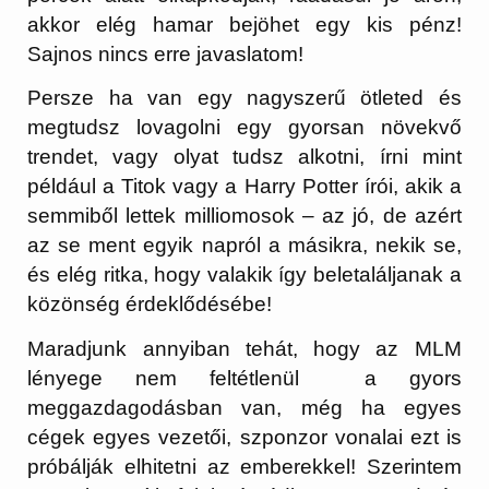
akkor elég hamar bejöhet egy kis pénz!
Sajnos nincs erre javaslatom!
Persze ha van egy nagyszerű ötleted és
megtudsz lovagolni egy gyorsan növekvő
trendet, vagy olyat tudsz alkotni, írni mint
például a Titok vagy a Harry Potter írói, akik a
semmiből lettek milliomosok – az jó, de azért
az se ment egyik napról a másikra, nekik se,
és elég ritka, hogy valakik így beletaláljanak a
közönség érdeklődésébe!
Maradjunk annyiban tehát, hogy az MLM
lényege nem feltétlenül a gyors
meggazdagodásban van, még ha egyes
cégek egyes vezetői, szponzor vonalai ezt is
próbálják elhitetni az emberekkel! Szerintem