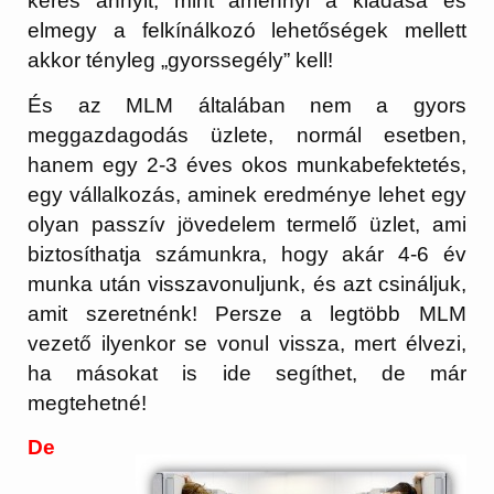
keres annyit, mint amennyi a kiadása és
elmegy a felkínálkozó lehetőségek mellett
akkor tényleg „gyorssegély” kell!
És az MLM általában nem a gyors
meggazdagodás üzlete, normál esetben,
hanem egy 2-3 éves okos munkabefektetés,
egy vállalkozás, aminek eredménye lehet egy
olyan passzív jövedelem termelő üzlet, ami
biztosíthatja számunkra, hogy akár 4-6 év
munka után visszavonuljunk, és azt csináljuk,
amit szeretnénk! Persze a legtöbb MLM
vezető ilyenkor se vonul vissza, mert élvezi,
ha másokat is ide segíthet, de már
megtehetné!
De