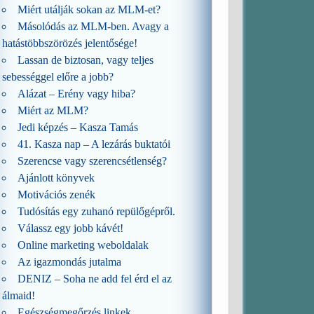
Miért utálják sokan az MLM-et?
Másolódás az MLM-ben. Avagy a
hatástöbbszörözés jelentősége!
Lassan de biztosan, vagy teljes
sebességgel előre a jobb?
Alázat – Erény vagy hiba?
Miért az MLM?
Jedi képzés – Kasza Tamás
41. Kasza nap – A lezárás buktatói
Szerencse vagy szerencsétlenség?
Ajánlott könyvek
Motivációs zenék
Tudósítás egy zuhanó repülőgépről.
Válassz egy jobb kávét!
Online marketing weboldalak
Az igazmondás jutalma
DENIZ – Soha ne add fel érd el az
álmaid!
Egészségmegőrzés linkek