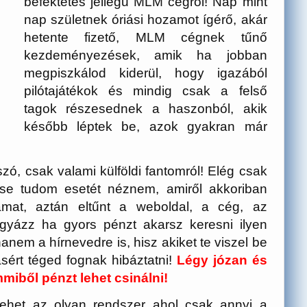
befektetés jellegű MLM cégről! Nap mint
nap születnek óriási hozamot ígérő, akár
hetente fizető, MLM cégnek tűnő
kezdeményezések, amik ha jobban
megpiszkálod kiderül, hogy igazából
pilótajátékok és mindig csak a felső
tagok részesednek a haszonból, akik
később léptek be, azok gyakran már
ó, csak valami külföldi fantomról! Elég csak
e tudom esetét néznem, amiről akkoriban
amat, aztán eltűnt a weboldal, a cég, az
igyázz ha gyors pénzt akarsz keresni ilyen
nem a hírnevedre is, hisz akiket te viszel be
sért téged fognak hibáztatni!
Légy józan és
miből pénzt lehet csinálni!
 lehet az olyan rendszer ahol csak annyi a