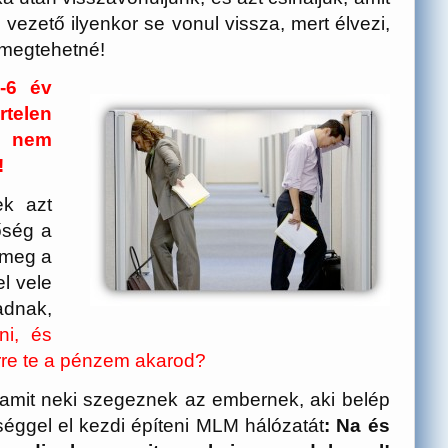
ezető ilyenkor se vonul vissza, mert élvezi,
 megtehetné!
4-6 év
rtelen
t nem
!
ek azt
őség a
 meg a
l vele
dnak,
ni, és
rre te a pénzem akarod?
, amit neki szegeznek az embernek, aki belép
éggel el kezdi építeni MLM hálózatát
: Na és