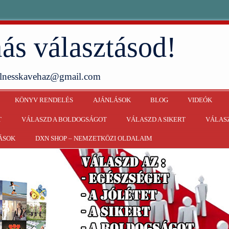
ás választásod!
ellnesskavehaz@gmail.com
KÖNYV RENDELÉS
AJÁNLÁSOK
BLOG
VIDEÓK
T
VÁLASZD A BOLDOGSÁGOT
VÁLASZD A SIKERT
VÁLASZ
ÁSOK
DXN SHOP – NEMZETKÖZI OLDALAIM