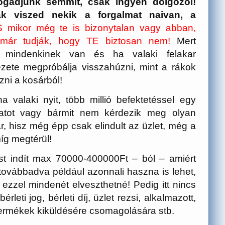
ogadjunk semmit, csak ingyen dolgozol!
ak viszed nekik a forgalmat naivan, a
S mikor még te is bizonytalan vagy abban,
 már tudják, hogy TE biztosan nem!
Mert
 mindenkinek van és ha valaki felakar
ezete megpróbálja visszahúzni, mint a rákok
ni a kosárból!
a valaki nyit, több millió befektetéssel egy
zatot vagy bármit nem kérdezik meg olyan
, hisz még épp csak elindult az üzlet, még a
míg megtérül!
st indít max 70000-400000Ft – ból – amiért
továbbadva például azonnali haszna is lehet,
ezzel mindenét elveszthetné! Pedig itt nincs
leti jog, bérleti díj, üzlet rezsi, alkalmazott,
a termékek kiküldésére csomagolására stb.