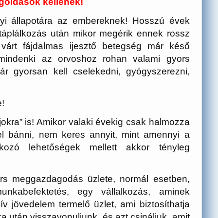
oldások kellenek!
gyi állapotára az embereknek! Hosszú évek
 táplálkozás után mikor megérik ennek rossz
várt fájdalmas ijesztő betegség már késő
 mindenki az orvoshoz rohan valami gyors
már gyorsan kell cselekedni, gyógyszerezni,
e!
okra” is! Amikor valaki évekig csak halmozza
l bánni, nem keres annyit, mint amennyi a
kozó lehetőségek mellett akkor tényleg
s meggazdagodás üzlete, normál esetben,
kabefektetés, egy vállalkozás, aminek
 jövedelem termelő üzlet, ami biztosíthatja
után visszavonuljunk, és azt csináljuk, amit