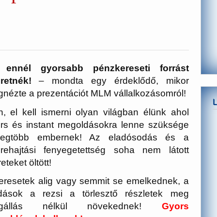
 ennél gyorsabb pénzkereseti forrást
retnék!
– mondta egy érdeklődő, mikor
nézte a prezentációt MLM vállalkozásomról!
n, el kell ismerni olyan világban élünk ahol
rs és instant megoldásokra lenne szüksége
legtöbb embernek! Az eladósodás és a
rehajtási fenyegetettség soha nem látott
eteket öltött!
eresetek alig vagy semmit se emelkednek, a
dások a rezsi a törlesztő részletek meg
gállás nélkül növekednek!
Gyors