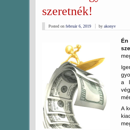
szeretnék!
Posted on
február 6, 2019
by
akonyv
Én
sze
meg
Ige
gyo
a 
vég
mér
A k
kia
me