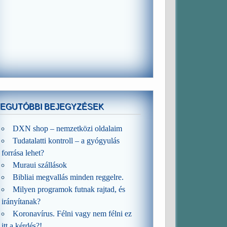
LEGUTÓBBI BEJEGYZÉSEK
DXN shop – nemzetközi oldalaim
Tudatalatti kontroll – a gyógyulás
forrása lehet?
Muraui szállások
Bibliai megvallás minden reggelre.
Milyen programok futnak rajtad, és
irányítanak?
Koronavírus. Félni vagy nem félni ez
itt a kérdés?!