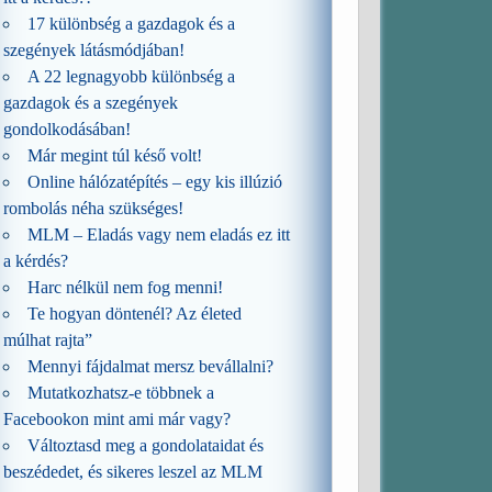
17 különbség a gazdagok és a
szegények látásmódjában!
A 22 legnagyobb különbség a
gazdagok és a szegények
gondolkodásában!
Már megint túl késő volt!
Online hálózatépítés – egy kis illúzió
rombolás néha szükséges!
MLM – Eladás vagy nem eladás ez itt
a kérdés?
Harc nélkül nem fog menni!
Te hogyan döntenél? Az életed
múlhat rajta”
Mennyi fájdalmat mersz bevállalni?
Mutatkozhatsz-e többnek a
Facebookon mint ami már vagy?
Változtasd meg a gondolataidat és
beszédedet, és sikeres leszel az MLM