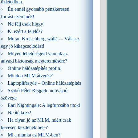
üzletedben.
Én ennél gyorsabb pénzkereseti
forrást szeretnék!
Ne félj csak higgy!
Ki ezért a felelős?
Murau Kreischberg szállás – Válassz
egy jó kikapcsolódást!
Milyen lehetőségeid vannak az
anyagi biztonság megteremtésére?
Online hálózatépítés profin!
Minden MLM átverés?
Laptoplifestyle – Online hálózatépítés
Szabó Péter Reggeli motiváció
szövege
Earl Nightingale: A legfurcsább titok!
Ne ítélkezz!
Ha olyan jó az MLM, miért csak
kevesen kezdenek bele?
Mi a munka az MLM-ben?