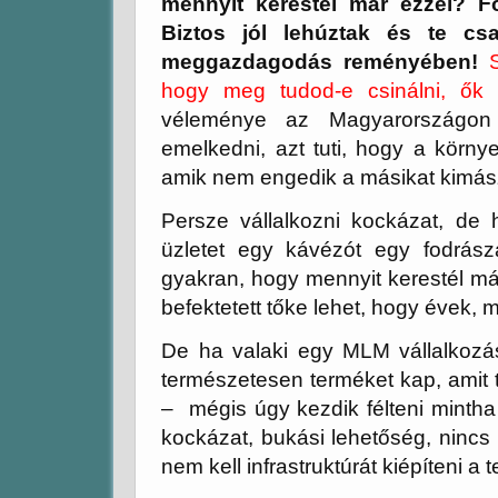
mennyit kerestél már ezzel? F
Biztos jól lehúztak és te cs
meggazdagodás reményében!
hogy meg tudod-e csinálni, ők
véleménye az Magyarországon
emelkedni, azt tuti, hogy a körny
amik nem engedik a másikat kimász
Persze vállalkozni kockázat, de h
üzletet egy kávézót egy fodrás
gyakran, hogy mennyit kerestél már
befektetett tőke lehet, hogy évek, 
De ha valaki egy MLM vállalkozá
természetesen terméket kap, amit 
– mégis úgy kezdik félteni mintha 
kockázat, bukási lehetőség, nincs bér
nem kell infrastruktúrát kiépíteni 