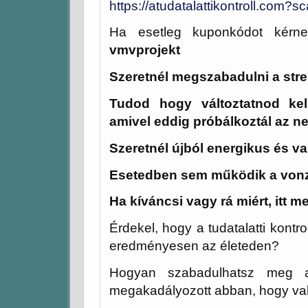
https://atudatalattikontroll.co
Ha esetleg kuponkódot kérn
vmvprojekt
Szeretnél megszabadulni a str
Tudod hogy változtatnod ke
amivel eddig próbálkoztál az n
Szeretnél újból energikus és va
Esetedben sem működik a vo
Ha kíváncsi vagy rá miért, itt m
Érdekel, hogy a tudatalatti kontr
eredményesen az életeden?
Hogyan szabadulhatsz meg az
megakadályozott abban, hogy va