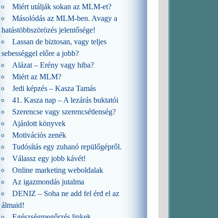
Miért utálják sokan az MLM-et?
Másolódás az MLM-ben. Avagy a
hatástöbbszörözés jelentősége!
Lassan de biztosan, vagy teljes
sebességgel előre a jobb?
Alázat – Erény vagy hiba?
Miért az MLM?
Jedi képzés – Kasza Tamás
41. Kasza nap – A lezárás buktatói
Szerencse vagy szerencsétlenség?
Ajánlott könyvek
Motivációs zenék
Tudósítás egy zuhanó repülőgépről.
Válassz egy jobb kávét!
Online marketing weboldalak
Az igazmondás jutalma
DENIZ – Soha ne add fel érd el az
álmaid!
Egészségmegőrzés linkek