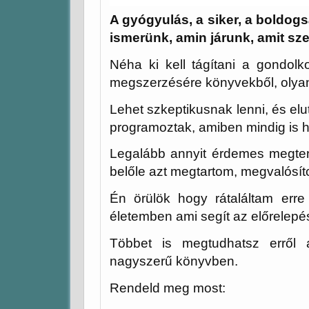
A gyógyulás, a siker, a boldog
ismerünk, amin járunk, amit sz
Néha ki kell tágítani a gondolk
megszerzésére könyvekből, olyan
Lehet szkeptikusnak lenni, és elu
programoztak, amiben mindig is h
Legalább annyit érdemes megten
belőle azt megtartom, megvalósít
Én örülök hogy rátaláltam erre
életemben ami segít az előrelepé
Többet is megtudhatsz erről
nagyszerű könyvben.
Rendeld meg most: