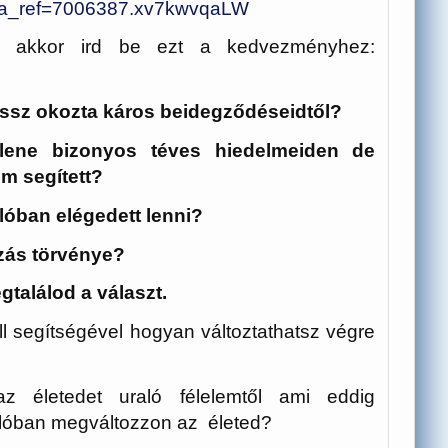
m?sca_ref=7006387.xv7kwvqaLW
e akkor ird be ezt a kedvezményhez:
essz okozta káros beidegződéseidtől?
llene bizonyos téves hiedelmeiden de
em segített?
lóban elégedett lenni?
nzás törvénye?
egtalálod a választ.
oll segítségével hogyan változtathatsz végre
 életedet uraló félelemtől ami eddig
lóban megváltozzon az életed?