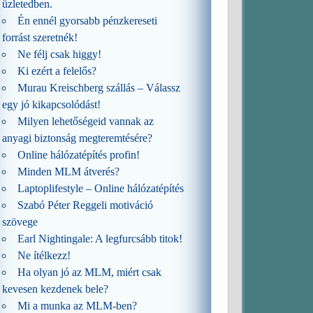
üzletedben.
Én ennél gyorsabb pénzkereseti
forrást szeretnék!
Ne félj csak higgy!
Ki ezért a felelős?
Murau Kreischberg szállás – Válassz
egy jó kikapcsolódást!
Milyen lehetőségeid vannak az
anyagi biztonság megteremtésére?
Online hálózatépítés profin!
Minden MLM átverés?
Laptoplifestyle – Online hálózatépítés
Szabó Péter Reggeli motiváció
szövege
Earl Nightingale: A legfurcsább titok!
Ne ítélkezz!
Ha olyan jó az MLM, miért csak
kevesen kezdenek bele?
Mi a munka az MLM-ben?