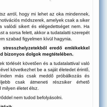
sz arról, hogy mi lehet az oka mindennek,
motivációs módszerek, amelyek csak a siker
 a valódi sikert és elégedettséget nem. Ha
st a sorsa felett, akkor a tudatalatti szerepét
m szabad figyelmen kívül hagynia.
n stresszhelyzetekből eredő emlékekkel
ged bizonyos dolgok megtételében.
 törlését követően és a tudatalattival való
el következhet be a saját életedet érintő,
. Minden más csak meddő próbálkozás és
feljebb csak átmeneti részsiker érhető
 milyen életet élsz.
rőddel nem tudod befolyásolni.
jtőzik.