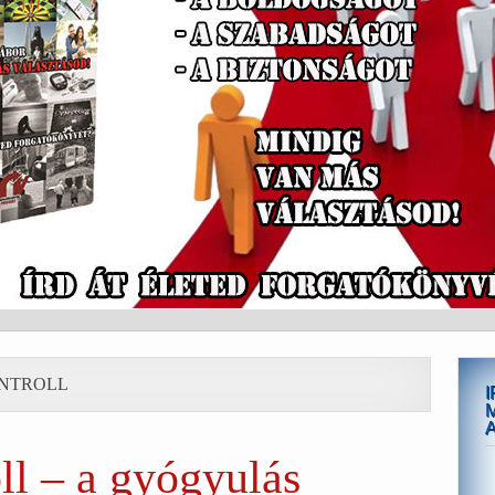
ONTROLL
oll – a gyógyulás