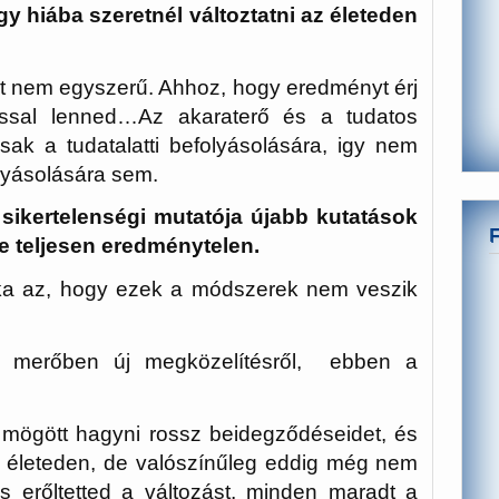
gy hiába szeretnél változtatni az életeden
at nem egyszerű. Ahhoz, hogy eredményt érj
tással lenned…Az akaraterő és a tudatos
ak a tudatalatti befolyásolására, igy nem
lyásolására sem.
sikertelenségi mutatója újabb kutatások
e teljesen eredménytelen.
ka az, hogy ezek a módszerek nem veszik
a merőben új megközelítésről, ebben a
mögött hagyni rossz beidegződéseidet, és
az életeden, de valószínűleg eddig még nem
 is erőltetted a változást, minden maradt a