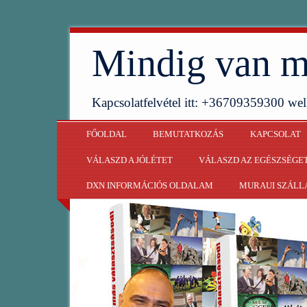
Mindig van m
Kapcsolatfelvétel itt: +36709359300 w
FŐOLDAL
BEMUTATKOZÁS
KAPCSOLAT
VÁLASZD A JÓLÉTET
VÁLASZD AZ EGÉSZSÉGE
DXN INFORMÁCIÓS OLDALAM
MURAUI SZÁLL