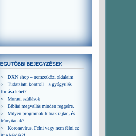
LEGUTÓBBI BEJEGYZÉSEK
DXN shop – nemzetközi oldalaim
Tudatalatti kontroll – a gyógyulás
forrása lehet?
Muraui szállások
Bibliai megvallás minden reggelre.
Milyen programok futnak rajtad, és
irányítanak?
Koronavírus. Félni vagy nem félni ez
itt a kérdés?!