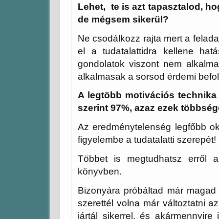
Lehet, te is azt tapasztalod, ho
de mégsem sikerül?
Ne csodálkozz rajta mert a felad
el a tudatalattidra kellene ha
gondolatok viszont nem alkalmas
alkalmasak a sorsod érdemi befo
A legtöbb motivációs technika 
szerint 97%, azaz ezek többség
Az eredménytelenség legfőbb o
figyelembe a tudatalatti szerepét!
Többet is megtudhatsz erről 
könyvben.
Bizonyára próbáltad már magad 
szerettél volna már változtatni 
jártál sikerrel, és akármennyire