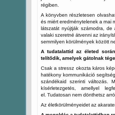
régiben.
A könyvben részletesen olvashat
és miért eredménytelenek a mai 
látszatát nyújtják számodra, de
valaki szeretné átvenni az irányítá
semmilyen körülmények között ne
A tudatalattid az életed sorá
telítődik, amelyek gátolnak té
Csak a stressz okozta káros képek
hatékony kommunikáció segítségév
szándékaid szerinti változás
kísérletezgetés, amellyel leg
el. Tudatosan nem dönthetsz arról
Az életkörülményeidet az akarate
A megoldás a tudatalattidban re