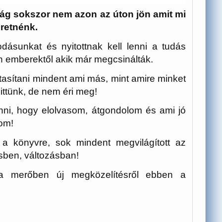
ság sokszor nem azon az úton jön amit mi
eretnénk.
odásunkat és nyitottnak kell lenni a tudás
 emberektől akik már megcsinálták.
tasítani mindent ami más, mint amire minket
ittünk, de nem éri meg!
ni, hogy elolvasom, átgondolom és ami jó
om!
 a könyvre, sok mindent megvilágított az
sben, változásban!
 a merőben új megközelítésről ebben a