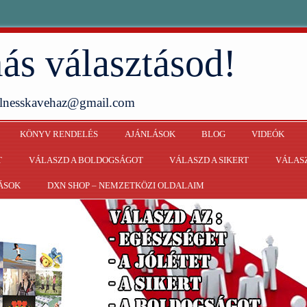
ás választásod!
ellnesskavehaz@gmail.com
KÖNYV RENDELÉS
AJÁNLÁSOK
BLOG
VIDEÓK
T
VÁLASZD A BOLDOGSÁGOT
VÁLASZD A SIKERT
VÁLASZ
ÁSOK
DXN SHOP – NEMZETKÖZI OLDALAIM