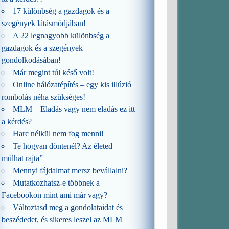
17 különbség a gazdagok és a
szegények látásmódjában!
A 22 legnagyobb különbség a
gazdagok és a szegények
gondolkodásában!
Már megint túl késő volt!
Online hálózatépítés – egy kis illúzió
rombolás néha szükséges!
MLM – Eladás vagy nem eladás ez itt
a kérdés?
Harc nélkül nem fog menni!
Te hogyan döntenél? Az életed
múlhat rajta”
Mennyi fájdalmat mersz bevállalni?
Mutatkozhatsz-e többnek a
Facebookon mint ami már vagy?
Változtasd meg a gondolataidat és
beszédedet, és sikeres leszel az MLM