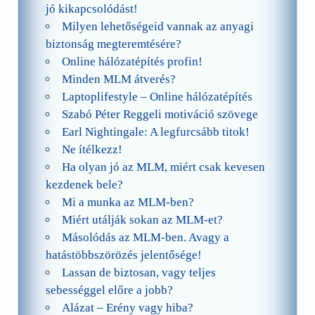
jó kikapcsolódást!
Milyen lehetőségeid vannak az anyagi
biztonság megteremtésére?
Online hálózatépítés profin!
Minden MLM átverés?
Laptoplifestyle – Online hálózatépítés
Szabó Péter Reggeli motiváció szövege
Earl Nightingale: A legfurcsább titok!
Ne ítélkezz!
Ha olyan jó az MLM, miért csak kevesen
kezdenek bele?
Mi a munka az MLM-ben?
Miért utálják sokan az MLM-et?
Másolódás az MLM-ben. Avagy a
hatástöbbszörözés jelentősége!
Lassan de biztosan, vagy teljes
sebességgel előre a jobb?
Alázat – Erény vagy hiba?