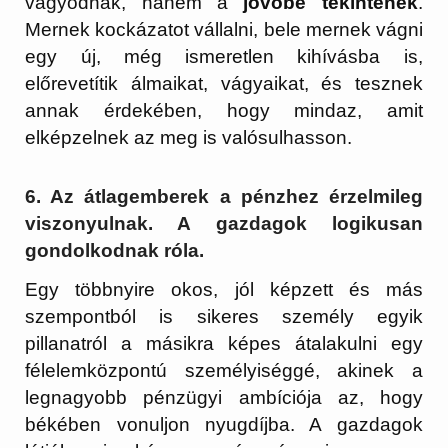
vágyódnak, hanem a
jövőbe tekintenek
.
Mernek kockázatot vállalni, bele mernek vágni
egy új, még ismeretlen kihívásba is,
előrevetítik álmaikat, vágyaikat, és tesznek
annak érdekében, hogy mindaz, amit
elképzelnek az meg is valósulhasson.
6. Az átlagemberek a pénzhez érzelmileg
viszonyulnak. A gazdagok logikusan
gondolkodnak róla.
Egy többnyire okos, jól képzett és más
szempontból is sikeres személy egyik
pillanatról a másikra képes átalakulni egy
félelemközpontú személyiséggé, akinek a
legnagyobb pénzügyi ambíciója az, hogy
békében vonuljon nyugdíjba. A gazdagok