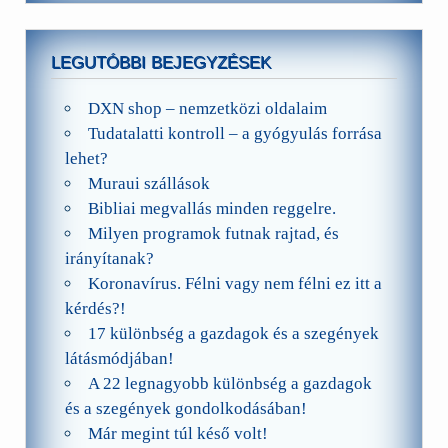
LEGUTÓBBI BEJEGYZÉSEK
DXN shop – nemzetközi oldalaim
Tudatalatti kontroll – a gyógyulás forrása
lehet?
Muraui szállások
Bibliai megvallás minden reggelre.
Milyen programok futnak rajtad, és
irányítanak?
Koronavírus. Félni vagy nem félni ez itt a
kérdés?!
17 különbség a gazdagok és a szegények
látásmódjában!
A 22 legnagyobb különbség a gazdagok
és a szegények gondolkodásában!
Már megint túl késő volt!