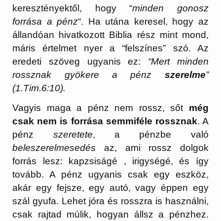
keresztényektől, hogy “
minden gonosz
forrása a pénz
“. Ha utána keresel, hogy az
állandóan hivatkozott Biblia rész mint mond,
máris értelmet nyer a “felszínes” szó. Az
eredeti szöveg ugyanis ez:
“Mert minden
rossznak gyökere a pénz
szerelme
”
(1.Tim.6:10).
Vagyis maga a pénz nem rossz, sőt
még
csak nem is forrása semmiféle rossznak
. A
pénz
szeretete
, a pénzbe való
beleszerelmesedés
az, ami rossz dolgok
forrás lesz: kapzsiságé , irigységé, és így
tovább. A pénz ugyanis csak egy eszköz,
akár egy fejsze, egy autó, vagy éppen egy
szál gyufa. Lehet jóra és rosszra is használni,
csak rajtad múlik, hogyan állsz a pénzhez.