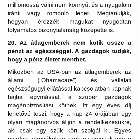
milliomossá válni nem könnyű, és a nyugalom
iránti vágy romboló lehet. Megtanulják,
hogyan érezzék magukat nyugodtan
folyamatos bizonytalanság közepette is.
20. Az átlagemberek nem kötik össze a
pénzt az egészséggel. A gazdagok tudják,
hogy a pénz életet menthet.
Miközben az USA-ban az átlagemberek az
állami („Obamacare”) és vállalati
egészségügyi ellátással kapcsolatban kapnak
hajba egymással, a szuper gazdagok
magánbiztosítást kötnek. Itt egy éves díj
lehetővé teszi, hogy a nap 24 órájában egy
olyan magánorvos álljon a rendelkezésükre,
aki csak egy szűk kört szolgál ki. Egyes
gazdag környékeken ezek az orvosok már a