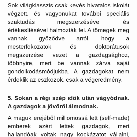
Sok világklasszis csak kevés hivatalos iskolát
végzett, és vagyonukat további speciális
szaktudás megszerzésével és
értékesítésével halmozták fel. A tömegek meg
vannak győződve arról, hogy a
mesterfokozatok és doktorátusok
megszerzése vezet a gazdagsághoz,
többnyire, mert be vannak zárva saját
gondolkodásmódjukba. A gazdagokat nem
érdeklik az eszközök, csak a végeredmény.
5. Sokan a régi szép idők után vágyódnak.
A gazdagok a jövőről álmodnak.
A maguk erejéből milliomossá lett (self-made)
emberek azért lettek gazdagok, mert
hajlandóak voltak nagy kockázatot vállalni,