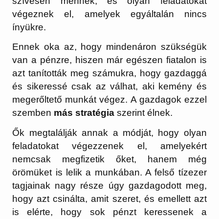
szívesen mennek, és olyan feladatokat
végeznek el, amelyek egyáltalán nincs
ínyükre.
Ennek oka az, hogy mindenáron szükségük
van a pénzre, hiszen már egészen fiatalon is
azt tanították meg számukra, hogy gazdaggá
és sikeressé csak az válhat, aki kemény és
megerőltető munkát végez. A gazdagok ezzel
szemben
más stratégia
szerint élnek.
Ők megtalálják annak a módját, hogy olyan
feladatokat végezzenek el, amelyekért
nemcsak megfizetik őket, hanem még
örömüket is lelik a munkában. A felső tízezer
tagjainak nagy része úgy gazdagodott meg,
hogy azt csinálta, amit szeret, és emellett azt
is elérte, hogy sok pénzt keressenek a