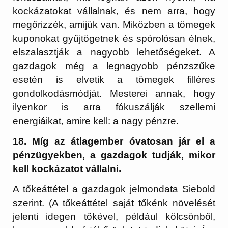
kockázatokat vállalnak, és nem arra, hogy
megőrizzék, amijük van. Miközben a tömegek
kuponokat gyűjtögetnek és spórolósan élnek,
elszalasztják a nagyobb lehetőségeket. A
gazdagok még a legnagyobb pénzszűke
esetén is elvetik a tömegek filléres
gondolkodásmódját. Mesterei annak, hogy
ilyenkor is arra fókuszálják szellemi
energiáikat, amire kell: a nagy pénzre.
18. Míg az átlagember óvatosan jár el a
pénzügyekben, a gazdagok tudják, mikor
kell kockázatot vállalni.
A tőkeáttétel a gazdagok jelmondata Siebold
szerint. (A tőkeáttétel saját tőkénk növelését
jelenti idegen tőkével, például kölcsönből,