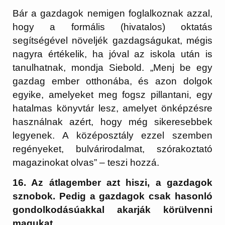
Bár a gazdagok nemigen foglalkoznak azzal,
hogy a formális (hivatalos) oktatás
segítségével növeljék gazdagságukat, mégis
nagyra értékelik, ha jóval az iskola után is
tanulhatnak, mondja Siebold. „Menj be egy
gazdag ember otthonába, és azon dolgok
egyike, amelyeket meg fogsz pillantani, egy
hatalmas könyvtár lesz, amelyet önképzésre
használnak azért, hogy még sikeresebbek
legyenek. A középosztály ezzel szemben
regényeket, bulvárirodalmat, szórakoztató
magazinokat olvas” – teszi hozzá.​
16. Az átlagember azt hiszi, a gazdagok
sznobok. Pedig a gazdagok csak hasonló
gondolkodásúakkal akarják körülvenni
magukat.