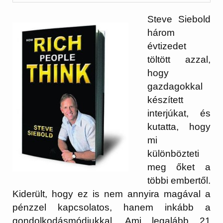
Steve Siebold
három
évtizedet
töltött azzal,
hogy
gazdagokkal
készített
interjúkat, és
kutatta, hogy
mi
különbözteti
meg őket a
többi embertől.
Kiderült, hogy ez is nem annyira magával a
pénzzel kapcsolatos, hanem inkább a
gondolkodásmódjukkal. Ami legalább 21