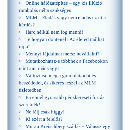
Online hálózatépítés – egy kis illúzió
rombolás néha szükséges!
MLM – Eladás vagy nem eladás ez itt a
kérdés?
Harc nélkül nem fog menni!
Te hogyan döntenél? Az életed múlhat
rajta”
Mennyi fájdalmat mersz bevállalni?
Mutatkozhatsz-e többnek a Facebookon
mint ami már vagy?
Változtasd meg a gondolataidat és
beszédedet, és sikeres leszel az MLM
üzletedben.
Én ennél gyorsabb pénzkereseti forrást
szeretnék!
Ne félj csak higgy!
Ki ezért a felelős?
Murau Kreischberg szállás – Válassz egy