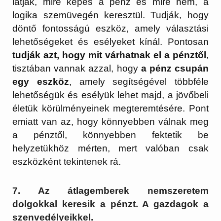
látják, mire képes a pénz és mire nem, a
logika szemüvegén keresztül. Tudják, hogy
döntő fontosságú eszköz, amely választási
lehetőségeket és esélyeket kínál. Pontosan
tudják azt, hogy mit várhatnak el a pénztől
,
tisztában vannak azzal, hogy
a pénz csupán
egy eszköz
, amely segítségével többféle
lehetőségük és esélyük lehet majd, a jövőbeli
életük körülményeinek megteremtésére. Pont
emiatt van az, hogy könnyebben válnak meg
a pénztől, könnyebben fektetik be
helyzetükhöz mérten, mert valóban csak
eszközként tekintenek rá.
7. Az átlagemberek nemszeretem
dolgokkal keresik a pénzt. A gazdagok a
szenvedélyeikkel.