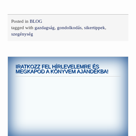
Posted in
BLOG
tagged with
gazdagság
,
gondolkodás
,
sikertippek
,
szegénység
IRATKOZZ FEL HÍRLEVELEMRE ÉS
MEGKAPOD A KÖNYVEM AJÁNDÉKBA!