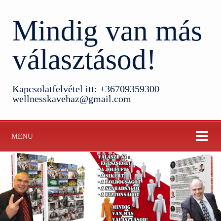
Mindig van más
választásod!
Kapcsolatfelvétel itt: +36709359300
wellnesskavehaz@gmail.com
MENU