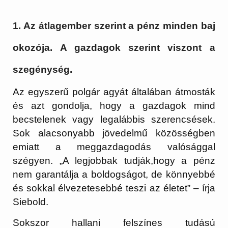
1. Az átlagember szerint a pénz minden baj
okozója. A gazdagok szerint viszont a
szegénység.
Az egyszerű polgár agyát általában átmosták
és azt gondolja, hogy a gazdagok mind
becstelenek vagy legalábbis szerencsések.
Sok alacsonyabb jövedelmű közösségben
emiatt a meggazdagodás valósággal
szégyen. „A legjobbak tudják,hogy a pénz
nem garantálja a boldogságot, de könnyebbé
és sokkal élvezetesebbé teszi az életet” – írja
Siebold.
Sokszor hallani felszínes tudású