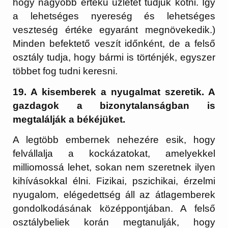
hogy nagyobb értékű üzletet tudjuk kötni. Így
a lehetséges nyereség és lehetséges
veszteség értéke egyaránt megnövekedik.)
Minden befektető veszít időnként, de a felső
osztály tudja, hogy bármi is történjék, egyszer
többet fog tudni keresni.
19. A kisemberek a nyugalmat szeretik. A
gazdagok a bizonytalanságban is
megtalálják a békéjüket.
A legtöbb embernek nehezére esik, hogy
felvállalja a kockázatokat, amelyekkel
milliomossá lehet, sokan nem szeretnek ilyen
kihívásokkal élni. Fizikai, pszichikai, érzelmi
nyugalom, elégedettség áll az átlagemberek
gondolkodásának középpontjában. A felső
osztálybeliek korán megtanulják, hogy