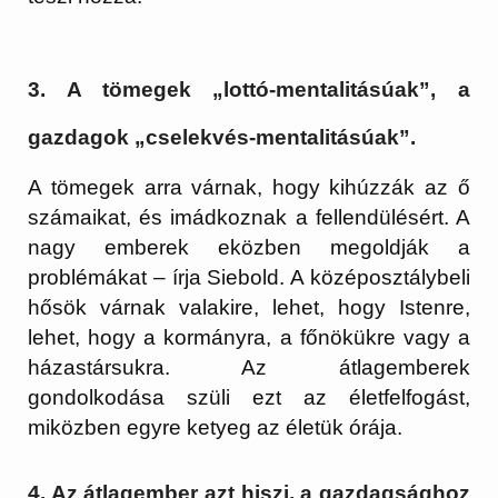
3. A tömegek „lottó-mentalitásúak”, a
gazdagok „cselekvés-mentalitásúak”.
A tömegek arra várnak, hogy kihúzzák az ő
számaikat, és imádkoznak a fellendülésért. A
nagy emberek eközben megoldják a
problémákat – írja Siebold. A középosztálybeli
hősök várnak valakire, lehet, hogy Istenre,
lehet, hogy a kormányra, a főnökükre vagy a
házastársukra. Az átlagemberek
gondolkodása szüli ezt az életfelfogást,
miközben egyre ketyeg az életük órája.
4. Az átlagember azt hiszi, a gazdagsághoz