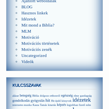
Ajánlott weboldalak
BLOG
Hasznos linkek
Idézetek
Mit mond a Biblia?
MLM
Motiváció
Motivációs történetek
Motivációs zenék
Uncategorized
Videók
KULCSSZAVAK
betegség
egészség
alázat
Biblia
dolgozz otthonról
elme
gazdagság
idézetek
hit
gondolkodás
gyógyulás
Hit építő könyvek
képzés
internetes munka
Kasza Tamás
kitartás
legjobban fizető mlm