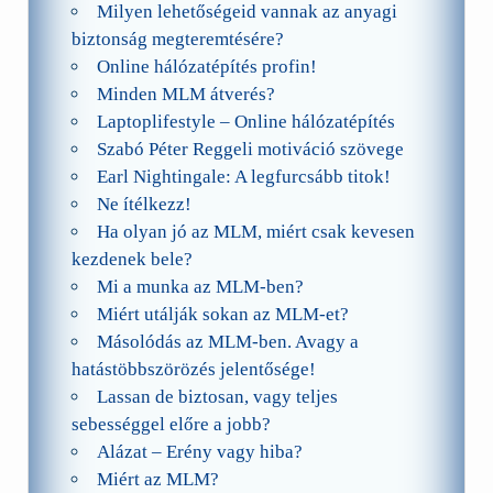
Milyen lehetőségeid vannak az anyagi
biztonság megteremtésére?
Online hálózatépítés profin!
Minden MLM átverés?
Laptoplifestyle – Online hálózatépítés
Szabó Péter Reggeli motiváció szövege
Earl Nightingale: A legfurcsább titok!
Ne ítélkezz!
Ha olyan jó az MLM, miért csak kevesen
kezdenek bele?
Mi a munka az MLM-ben?
Miért utálják sokan az MLM-et?
Másolódás az MLM-ben. Avagy a
hatástöbbszörözés jelentősége!
Lassan de biztosan, vagy teljes
sebességgel előre a jobb?
Alázat – Erény vagy hiba?
Miért az MLM?