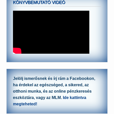
KÖNYVBEMUTATÓ VIDEÓ
Jelölj ismerősnek és írj rám a Facebookon,
ha érdekel az egészséged, a sikered, az
otthoni munka, és az online pénzkeresés
eszköztára, vagy az MLM.
Ide kattintva
megteheted!