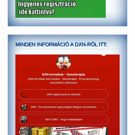
MINDEN INFORMÁCIÓ A DXN-RŐL ITT: