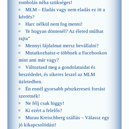
rombolás néha szükséges!
MLM – Eladás vagy nem eladás ez itt a
kérdés?
Harc nélkül nem fog menni!
Te hogyan döntenél? Az életed múlhat
rajta”
Mennyi fájdalmat mersz bevállalni?
Mutatkozhatsz-e többnek a Facebookon
mint ami már vagy?
Változtasd meg a gondolataidat és
beszédedet, és sikeres leszel az MLM
üzletedben.
Én ennél gyorsabb pénzkereseti forrást
szeretnék!
Ne félj csak higgy!
Ki ezért a felelős?
Murau Kreischberg szállás – Válassz egy
jó kikapcsolódást!