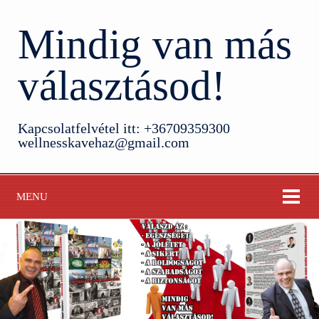
Mindig van más
választásod!
Kapcsolatfelvétel itt: +36709359300
wellnesskavehaz@gmail.com
MENU