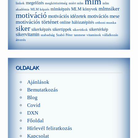
mlm
megelőzés
linkek
megkötözöttség
miért mlm
mlm
mlmsiker
mlmképzés
MLM könyvek
akadémia
MLM képzés
motiváció
motivációs idézetek
motivációs mese
motivációs történet
online hálózatépítés
otthoni munka
siker
sikerképzés
sikertippek
sikertérkép
sikertitkok
sikervitamin
szabadság
Szabó Péter
tanmese
vitaminok
vállalkozás
átverés
OLDALAK
Ajánlások
Bemutatkozás
Blog
Covid
DXN
Főoldal
Hírlevél feliratkozás
Kapcsolat