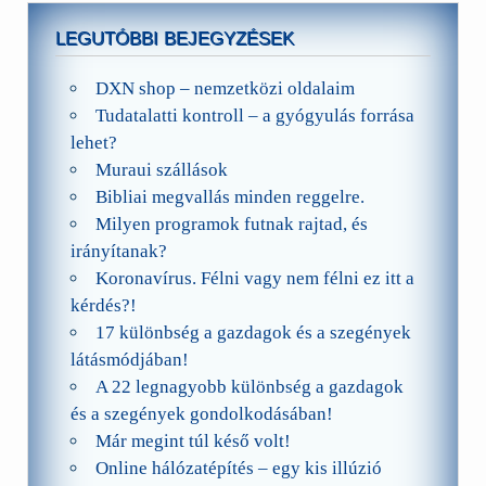
LEGUTÓBBI BEJEGYZÉSEK
DXN shop – nemzetközi oldalaim
Tudatalatti kontroll – a gyógyulás forrása
lehet?
Muraui szállások
Bibliai megvallás minden reggelre.
Milyen programok futnak rajtad, és
irányítanak?
Koronavírus. Félni vagy nem félni ez itt a
kérdés?!
17 különbség a gazdagok és a szegények
látásmódjában!
A 22 legnagyobb különbség a gazdagok
és a szegények gondolkodásában!
Már megint túl késő volt!
Online hálózatépítés – egy kis illúzió