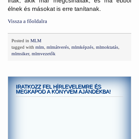
írtak, akik már megcsinálták, és ma ebből
élnek és másokat is erre tanítanak.
Vissza a főoldalra
Posted in
MLM
tagged with
mlm
,
mlmátverés
,
mlmképzés
,
mlmoktatás
,
mlmsiker
,
mlmvezetők
IRATKOZZ FEL HÍRLEVELEMRE ÉS
MEGKAPOD A KÖNYVEM AJÁNDÉKBA!