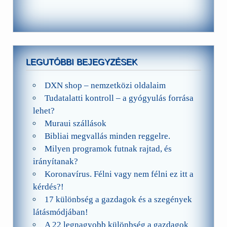
LEGUTÓBBI BEJEGYZÉSEK
DXN shop – nemzetközi oldalaim
Tudatalatti kontroll – a gyógyulás forrása
lehet?
Muraui szállások
Bibliai megvallás minden reggelre.
Milyen programok futnak rajtad, és
irányítanak?
Koronavírus. Félni vagy nem félni ez itt a
kérdés?!
17 különbség a gazdagok és a szegények
látásmódjában!
A 22 legnagyobb különbség a gazdagok