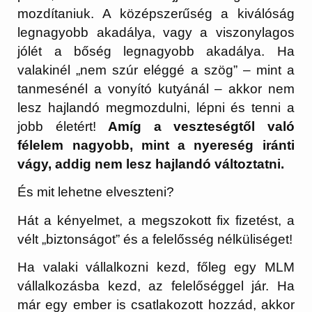
mozdítaniuk. A középszerűség a kiválóság
legnagyobb akadálya, vagy a viszonylagos
jólét a bőség legnagyobb akadálya. Ha
valakinél „nem szúr eléggé a szög” – mint a
tanmesénél a vonyító kutyánál – akkor nem
lesz hajlandó megmozdulni, lépni és tenni a
jobb életért!
Amíg a veszteségtől való
félelem nagyobb, mint a nyereség iránti
vágy, addig nem lesz hajlandó változtatni.
És mit lehetne elveszteni?
Hát a kényelmet, a megszokott fix fizetést, a
vélt „biztonságot” és a felelősség nélküliséget!
Ha valaki vállalkozni kezd, főleg egy MLM
vállalkozásba kezd, az felelőséggel jár. Ha
már egy ember is csatlakozott hozzád, akkor