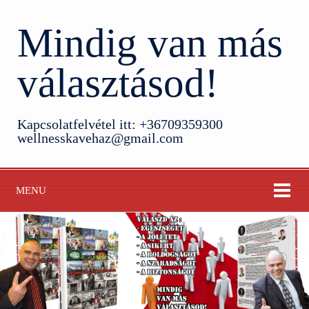
Mindig van más
választásod!
Kapcsolatfelvétel itt: +36709359300
wellnesskavehaz@gmail.com
MENU