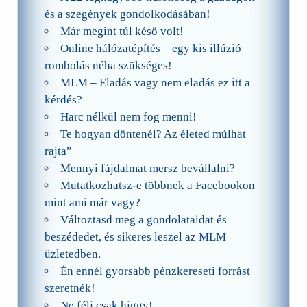
és a szegények gondolkodásában!
Már megint túl késő volt!
Online hálózatépítés – egy kis illúzió
rombolás néha szükséges!
MLM – Eladás vagy nem eladás ez itt a
kérdés?
Harc nélkül nem fog menni!
Te hogyan döntenél? Az életed múlhat
rajta”
Mennyi fájdalmat mersz bevállalni?
Mutatkozhatsz-e többnek a Facebookon
mint ami már vagy?
Változtasd meg a gondolataidat és
beszédedet, és sikeres leszel az MLM
üzletedben.
Én ennél gyorsabb pénzkereseti forrást
szeretnék!
Ne félj csak higgy!