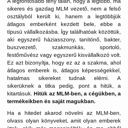
A legfontosabb tény talán, hogy a legtöbb, ma
sikeres és gazdag MLM vezető, nem a felső
osztályból került ki, hanem a legtöbbjük
átlagos emberként kezdett bele, ebbe a
típusú vállalkozásba. Így találhatóak közöttük,
aki egyszerű háziasszony, tanítónő, bakter,
buszvezető, szakmunkás, sportoló,
festőművész vagy egyszerű kisvállalkozó volt.
Ez azt bizonyítja, hogy ez az a szakma, ahol
átlagos emberek is, átlagos képességekkel,
hatalmas sikereket tudnak elérni. A
sikerüknek a titka pedig, pont a hitük, a
kitartásuk.
Hitük az MLM-ben, a cégükben, a
termékeikben és saját magukban.
Ha a hitedet akarod növelni az MLM-ben,
olvass olyan könyveket, amit olyan emberek