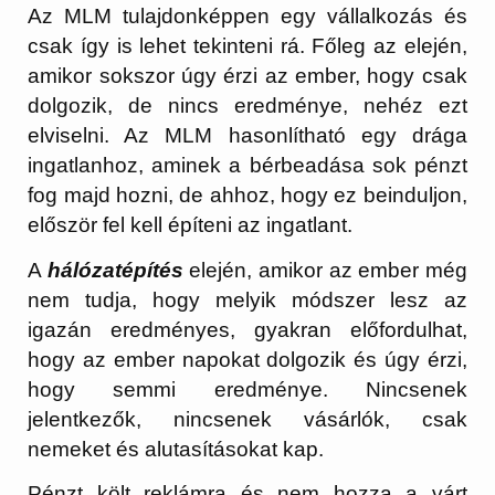
Az MLM tulajdonképpen egy vállalkozás és
csak így is lehet tekinteni rá. Főleg az elején,
amikor sokszor úgy érzi az ember, hogy csak
dolgozik, de nincs eredménye, nehéz ezt
elviselni. Az MLM hasonlítható egy drága
ingatlanhoz, aminek a bérbeadása sok pénzt
fog majd hozni, de ahhoz, hogy ez beinduljon,
először fel kell építeni az ingatlant.
A
hálózatépítés
elején, amikor az ember még
nem tudja, hogy melyik módszer lesz az
igazán eredményes, gyakran előfordulhat,
hogy az ember napokat dolgozik és úgy érzi,
hogy semmi eredménye. Nincsenek
jelentkezők, nincsenek vásárlók, csak
nemeket és alutasításokat kap.
Pénzt költ reklámra és nem hozza a várt