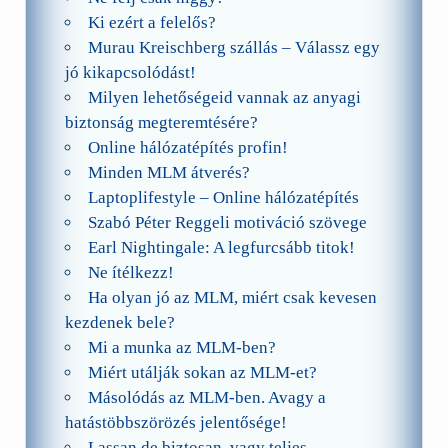
Ki ezért a felelős?
Murau Kreischberg szállás – Válassz egy
jó kikapcsolódást!
Milyen lehetőségeid vannak az anyagi
biztonság megteremtésére?
Online hálózatépítés profin!
Minden MLM átverés?
Laptoplifestyle – Online hálózatépítés
Szabó Péter Reggeli motiváció szövege
Earl Nightingale: A legfurcsább titok!
Ne ítélkezz!
Ha olyan jó az MLM, miért csak kevesen
kezdenek bele?
Mi a munka az MLM-ben?
Miért utálják sokan az MLM-et?
Másolódás az MLM-ben. Avagy a
hatástöbbszörözés jelentősége!
Lassan de biztosan, vagy teljes