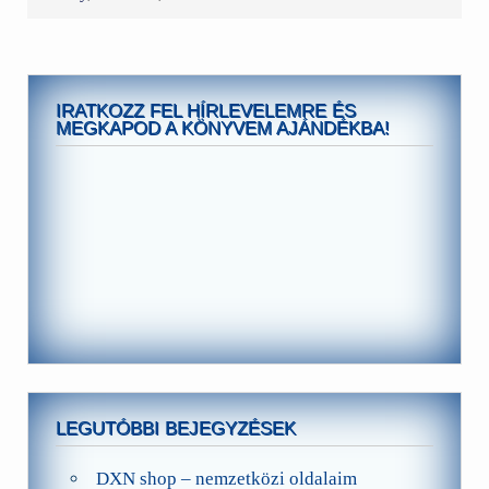
IRATKOZZ FEL HÍRLEVELEMRE ÉS
MEGKAPOD A KÖNYVEM AJÁNDÉKBA!
LEGUTÓBBI BEJEGYZÉSEK
DXN shop – nemzetközi oldalaim