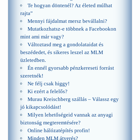
Te hogyan döntenél? Az életed múlhat
rajta”
Mennyi fájdalmat mersz bevállalni?
Mutatkozhatsz-e többnek a Facebookon
mint ami már vagy?
Változtasd meg a gondolataidat és
beszédedet, és sikeres leszel az MLM
üzletedben.
Én ennél gyorsabb pénzkereseti forrást
szeretnék!
Ne félj csak higgy!
Ki ezért a felelős?
Murau Kreischberg szállás – Válassz egy
jó kikapcsolódást!
Milyen lehetőségeid vannak az anyagi
biztonság megteremtésére?
Online hálózatépítés profin!
Minden MLM átverés?