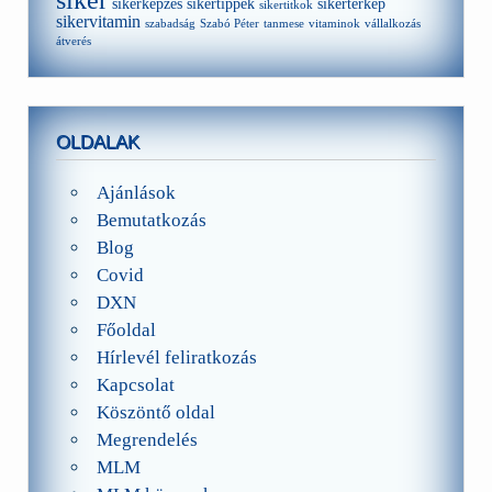
sikerképzés
sikertippek
sikertérkép
sikertitkok
sikervitamin
szabadság
Szabó Péter
tanmese
vitaminok
vállalkozás
átverés
OLDALAK
Ajánlások
Bemutatkozás
Blog
Covid
DXN
Főoldal
Hírlevél feliratkozás
Kapcsolat
Köszöntő oldal
Megrendelés
MLM