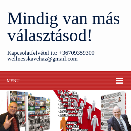
Mindig van más
választásod!
Kapcsolatfelvétel itt: +36709359300
wellnesskavehaz@gmail.com
MENU