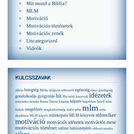
Mit mond a Biblia?
MLM
Motiváció
Motivációs történetek
Motivációs zenék
Uncategorized
Videók
KULCSSZAVAK
betegség
egészség
alázat
Biblia
dolgozz otthonról
elme
gazdagság
idézetek
hit
gondolkodás
gyógyulás
Hit építő könyvek
képzés
internetes munka
Kasza Tamás
kitartás
legjobban fizető mlm
mlm
megelőzés
linkek
megkötözöttség
miért mlm
mlm
mlmsiker
mlmképzés
MLM könyvek
akadémia
MLM képzés
motiváció
motivációs idézetek
motivációs mese
motivációs történet
online hálózatépítés
otthoni munka
siker