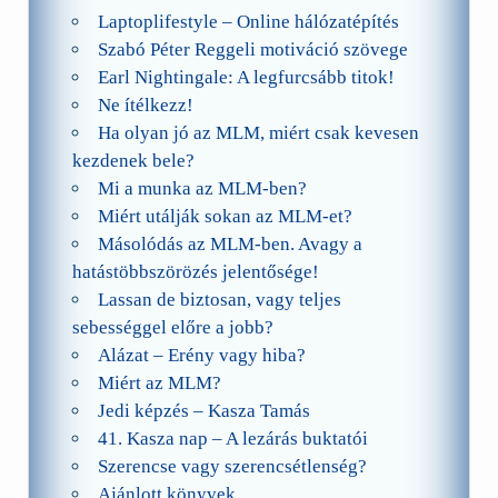
Laptoplifestyle – Online hálózatépítés
Szabó Péter Reggeli motiváció szövege
Earl Nightingale: A legfurcsább titok!
Ne ítélkezz!
Ha olyan jó az MLM, miért csak kevesen
kezdenek bele?
Mi a munka az MLM-ben?
Miért utálják sokan az MLM-et?
Másolódás az MLM-ben. Avagy a
hatástöbbszörözés jelentősége!
Lassan de biztosan, vagy teljes
sebességgel előre a jobb?
Alázat – Erény vagy hiba?
Miért az MLM?
Jedi képzés – Kasza Tamás
41. Kasza nap – A lezárás buktatói
Szerencse vagy szerencsétlenség?
Ajánlott könyvek