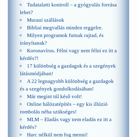
Tudatalatti kontroll – a gyógyulás forrása
lehet?
Muraui szállások
Bibliai megvallás minden reggelre.
Milyen programok futnak rajtad, és
irányítanak?
Koronavírus. Félni vagy nem félni ez itt a
kérdés?!
17 különbség a gazdagok és a szegények
látásmódjában!
A 22 legnagyobb különbség a gazdagok
és a szegények gondolkodásában!
Már megint túl késő volt!
Online hálózatépítés – egy kis illúzió
rombolás néha szükséges!
MLM – Eladás vagy nem eladás ez itt a
kérdés?
Harc nélkül nem fog menni!