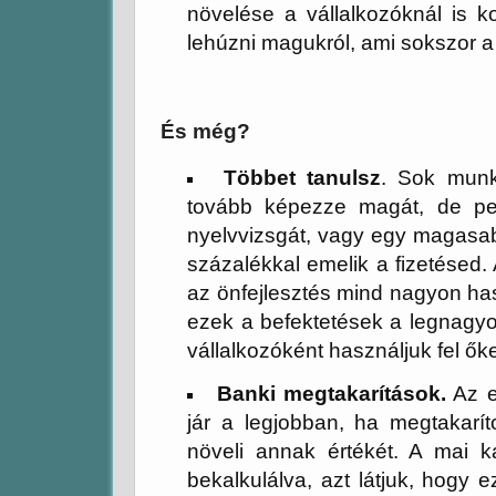
növelése a vállalkozóknál is k
lehúzni magukról, ami sokszor 
És még?
Többet tanulsz
. Sok munk
tovább képezze magát, de pe
nyelvvizsgát, vagy egy magasab
százalékkal emelik a fizetésed.
az önfejlesztés mind nagyon ha
ezek a befektetések a legnagy
vállalkozóként használjuk fel őke
Banki megtakarítások.
Az e
jár a legjobban, ha megtakarít
növeli annak értékét. A mai k
bekalkulálva, azt látjuk, hogy