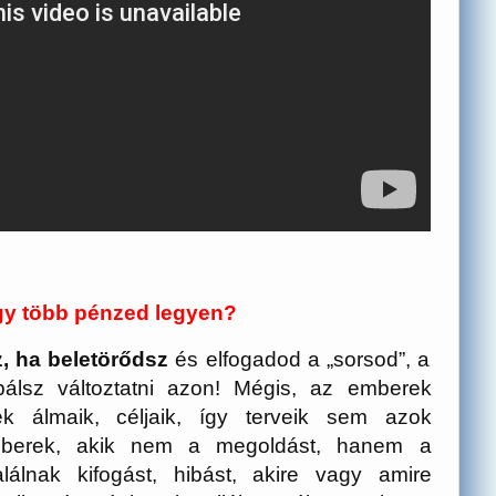
ogy több pénzed legyen?
z, ha beletörődsz
és elfogadod a „sorsod”, a
álsz változtatni azon! Mégis, az emberek
ek álmaik, céljaik, így terveik sem azok
emberek, akik nem a megoldást, hanem a
alálnak kifogást, hibást, akire vagy amire