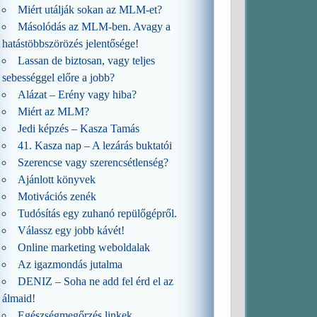
Miért utálják sokan az MLM-et?
Másolódás az MLM-ben. Avagy a
hatástöbbszörözés jelentősége!
Lassan de biztosan, vagy teljes
sebességgel előre a jobb?
Alázat – Erény vagy hiba?
Miért az MLM?
Jedi képzés – Kasza Tamás
41. Kasza nap – A lezárás buktatói
Szerencse vagy szerencsétlenség?
Ajánlott könyvek
Motivációs zenék
Tudósítás egy zuhanó repülőgépről.
Válassz egy jobb kávét!
Online marketing weboldalak
Az igazmondás jutalma
DENIZ – Soha ne add fel érd el az
álmaid!
Egészségmegőrzés linkek