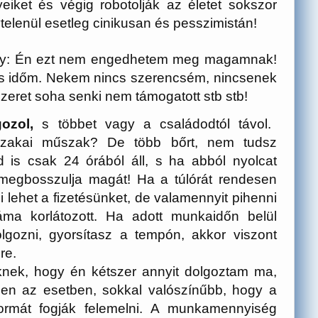
eiket és végig robotolják az életet sokszor
elenül esetleg cinikusan és pesszimistán!
hogy: Én ezt nem engedhetem meg magamnak!
s időm. Nekem nincs szerencsém, nincsenek
zeret soha senki nem támogatott stb stb!
ozol,
s többet vagy a családodtól távol.
jszakai műszak? De több bőrt, nem tudsz
 is csak 24 órából áll, s ha abból nyolcat
 megbosszulja magát!
Ha a túlórát rendesen
lni lehet a fizetésünket, de valamennyit pihenni
áma korlátozott.
Ha adott munkaidőn belül
gozni, gyorsítasz a tempón, akkor viszont
re.
nek, hogy én kétszer annyit dolgoztam ma,
ben az esetben, sokkal valószínűbb, hogy a
ynormát fogják felemelni. A munkamennyiség