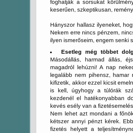
foghatják a sorsukat körülmény
keserűen, szkeptikusan, reményt
Hányszor hallasz ilyeneket, 
Nekem erre nincs pénzem, ninc
ilyen ismerőseim, engem senki s
Esetleg még többet dolg
Másodállás, harmad állás, é
magadról lehúzni! A nap neked
legalább nem pihensz, hamar
kifizetik, akkor ezzel kicsit eme
is kell, úgyhogy a túlórák sz
kezdenél el hatékonyabban dol
kevés esély van a fizetésemelés
Nem lehet azt mondani a főnök
kétszer annyi pénzt kérek. Eb
fizetés helyett a teljesítmén