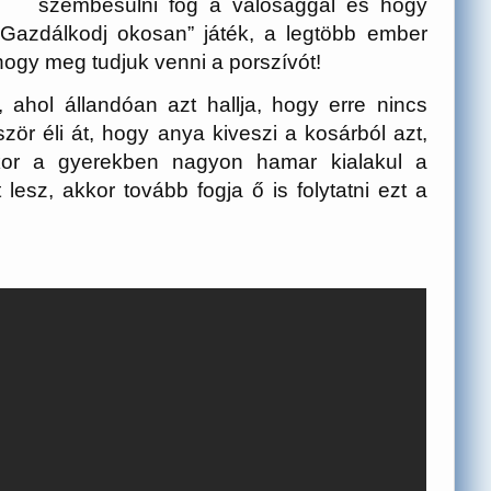
szembesülni fog a valósággal és hogy
„Gazdálkodj okosan” játék, a legtöbb ember
hogy meg tudjuk venni a porszívót!
 ahol állandóan azt hallja, hogy erre nincs
zör éli át, hogy anya kiveszi a kosárból azt,
kor a gyerekben nagyon hamar kialakul a
lesz, akkor tovább fogja ő is folytatni ezt a