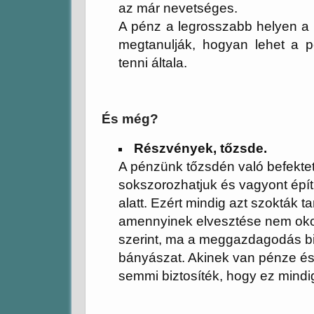
az már nevetséges.
A pénz a legrosszabb helyen a
megtanulják, hogyan lehet a pé
tenni általa.
És még?
Részvények, tőzsde.
A pénzünk tőzsdén való befektet
sokszorozhatjuk és vagyont épít
alatt. Ezért mindig azt szokták t
amennyinek elvesztése nem okoz
szerint, ma a meggazdagodás bizt
bányászat.
Akinek van pénze és
semmi biztosíték, hogy ez mindi