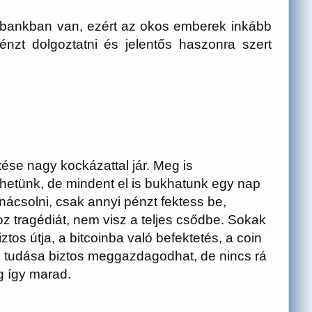
 bankban van, ezért az okos emberek inkább
nzt dolgoztatni és jelentős haszonra szert
ése nagy kockázattal jár. Meg is
hetünk, de mindent el is bukhatunk egy nap
anácsolni, csak annyi pénzt fektess be,
 tragédiát, nem visz a teljes csődbe. Sokak
os útja, a bitcoinba való befektetés, a coin
 tudása biztos meggazdagodhat, de nincs rá
g így marad.