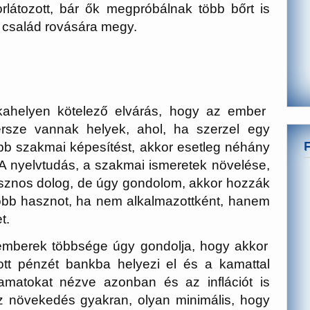
orlátozott, bár ők megpróbálnak több bőrt is
a család rovására megy.
ahelyen kötelező elvárás, hogy az ember
rsze vannak helyek, ahol, ha szerzel egy
b szakmai képesítést, akkor esetleg néhány
A nyelvtudás, a szakmai ismeretek növelése,
sznos dolog, de úgy gondolom, akkor hozzák
obb hasznot, ha nem alkalmazottként, hanem
t.
mberek többsége úgy gondolja, hogy akkor
ott pénzét bankba helyezi el és a kamattal
amatokat nézve azonban és az inflációt is
 ez növekedés gyakran, olyan minimális, hogy