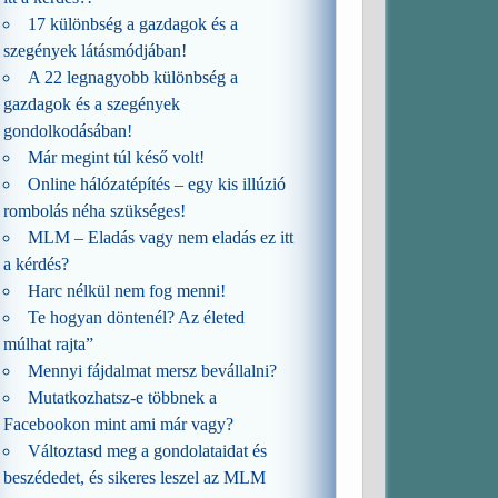
17 különbség a gazdagok és a
szegények látásmódjában!
A 22 legnagyobb különbség a
gazdagok és a szegények
gondolkodásában!
Már megint túl késő volt!
Online hálózatépítés – egy kis illúzió
rombolás néha szükséges!
MLM – Eladás vagy nem eladás ez itt
a kérdés?
Harc nélkül nem fog menni!
Te hogyan döntenél? Az életed
múlhat rajta”
Mennyi fájdalmat mersz bevállalni?
Mutatkozhatsz-e többnek a
Facebookon mint ami már vagy?
Változtasd meg a gondolataidat és
beszédedet, és sikeres leszel az MLM