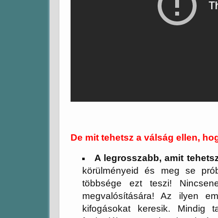
De mit tehetsz a válság ellen, h
A legrosszabb, amit tehets
körülményeid és meg se prób
többsége ezt teszi! Nincsen
megvalósítására! Az ilyen 
kifogásokat keresik. Mindig t