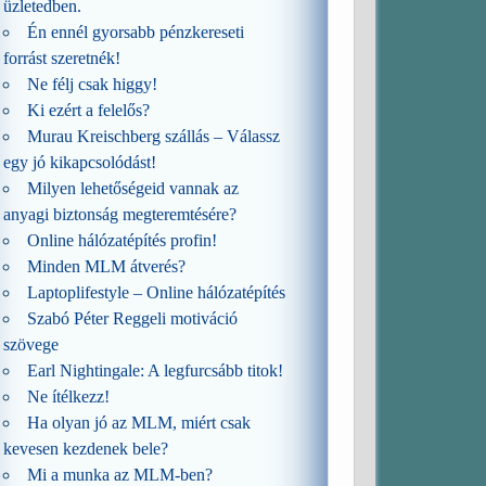
üzletedben.
Én ennél gyorsabb pénzkereseti
forrást szeretnék!
Ne félj csak higgy!
Ki ezért a felelős?
Murau Kreischberg szállás – Válassz
egy jó kikapcsolódást!
Milyen lehetőségeid vannak az
anyagi biztonság megteremtésére?
Online hálózatépítés profin!
Minden MLM átverés?
Laptoplifestyle – Online hálózatépítés
Szabó Péter Reggeli motiváció
szövege
Earl Nightingale: A legfurcsább titok!
Ne ítélkezz!
Ha olyan jó az MLM, miért csak
kevesen kezdenek bele?
Mi a munka az MLM-ben?