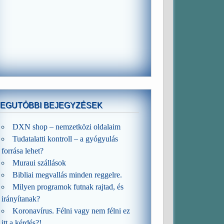
LEGUTÓBBI BEJEGYZÉSEK
DXN shop – nemzetközi oldalaim
Tudatalatti kontroll – a gyógyulás
forrása lehet?
Muraui szállások
Bibliai megvallás minden reggelre.
Milyen programok futnak rajtad, és
irányítanak?
Koronavírus. Félni vagy nem félni ez
itt a kérdés?!