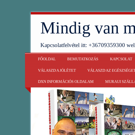
Mindig van m
Kapcsolatfelvétel itt: +36709359300 w
FŐOLDAL
BEMUTATKOZÁS
KAPCSOLAT
VÁLASZD A JÓLÉTET
VÁLASZD AZ EGÉSZSÉGE
DXN INFORMÁCIÓS OLDALAM
MURAUI SZÁLL