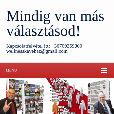
Mindig van más
választásod!
Kapcsolatfelvétel itt: +36709359300
wellnesskavehaz@gmail.com
MENU