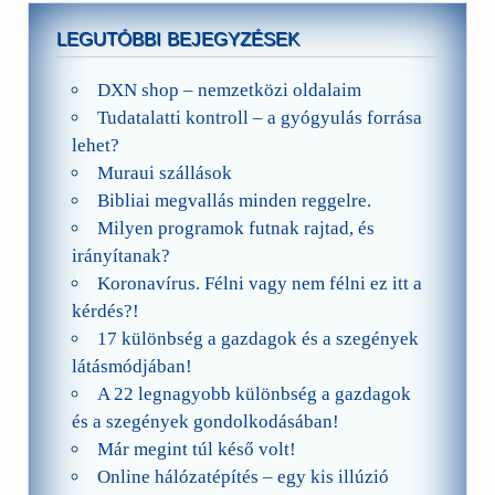
LEGUTÓBBI BEJEGYZÉSEK
DXN shop – nemzetközi oldalaim
Tudatalatti kontroll – a gyógyulás forrása
lehet?
Muraui szállások
Bibliai megvallás minden reggelre.
Milyen programok futnak rajtad, és
irányítanak?
Koronavírus. Félni vagy nem félni ez itt a
kérdés?!
17 különbség a gazdagok és a szegények
látásmódjában!
A 22 legnagyobb különbség a gazdagok
és a szegények gondolkodásában!
Már megint túl késő volt!
Online hálózatépítés – egy kis illúzió