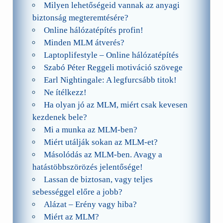
Milyen lehetőségeid vannak az anyagi
biztonság megteremtésére?
Online hálózatépítés profin!
Minden MLM átverés?
Laptoplifestyle – Online hálózatépítés
Szabó Péter Reggeli motiváció szövege
Earl Nightingale: A legfurcsább titok!
Ne ítélkezz!
Ha olyan jó az MLM, miért csak kevesen
kezdenek bele?
Mi a munka az MLM-ben?
Miért utálják sokan az MLM-et?
Másolódás az MLM-ben. Avagy a
hatástöbbszörözés jelentősége!
Lassan de biztosan, vagy teljes
sebességgel előre a jobb?
Alázat – Erény vagy hiba?
Miért az MLM?