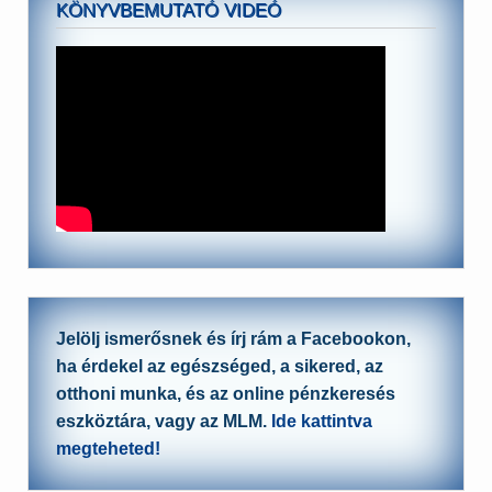
KÖNYVBEMUTATÓ VIDEÓ
Jelölj ismerősnek és írj rám a Facebookon,
ha érdekel az egészséged, a sikered, az
otthoni munka, és az online pénzkeresés
eszköztára, vagy az MLM.
Ide kattintva
megteheted!