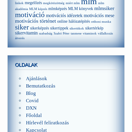
mlm
megelőzés
linkek
megkötözöttség
miért mlm
mlm
mlmsiker
mlmképzés
MLM könyvek
akadémia
MLM képzés
motiváció
motivációs idézetek
motivációs mese
motivációs történet
online hálózatépítés
otthoni munka
siker
sikerképzés
sikertippek
sikertérkép
sikertitkok
sikervitamin
szabadság
Szabó Péter
tanmese
vitaminok
vállalkozás
átverés
OLDALAK
Ajánlások
Bemutatkozás
Blog
Covid
DXN
Főoldal
Hírlevél feliratkozás
Kapcsolat