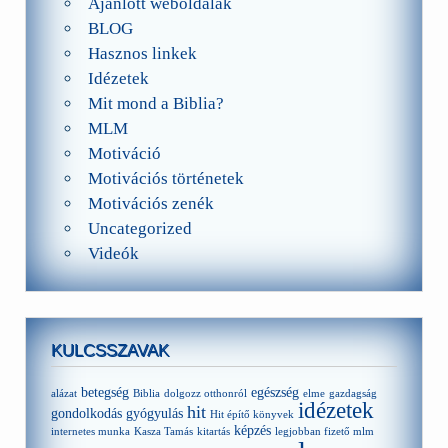
Ajánlott weboldalak
BLOG
Hasznos linkek
Idézetek
Mit mond a Biblia?
MLM
Motiváció
Motivációs történetek
Motivációs zenék
Uncategorized
Videók
KULCSSZAVAK
betegség
egészség
alázat
Biblia
dolgozz otthonról
elme
gazdagság
idézetek
hit
gondolkodás
gyógyulás
Hit építő könyvek
képzés
internetes munka
Kasza Tamás
kitartás
legjobban fizető mlm