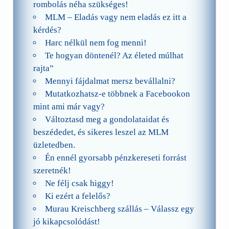
rombolás néha szükséges!
MLM – Eladás vagy nem eladás ez itt a
kérdés?
Harc nélkül nem fog menni!
Te hogyan döntenél? Az életed múlhat
rajta”
Mennyi fájdalmat mersz bevállalni?
Mutatkozhatsz-e többnek a Facebookon
mint ami már vagy?
Változtasd meg a gondolataidat és
beszédedet, és sikeres leszel az MLM
üzletedben.
Én ennél gyorsabb pénzkereseti forrást
szeretnék!
Ne félj csak higgy!
Ki ezért a felelős?
Murau Kreischberg szállás – Válassz egy
jó kikapcsolódást!