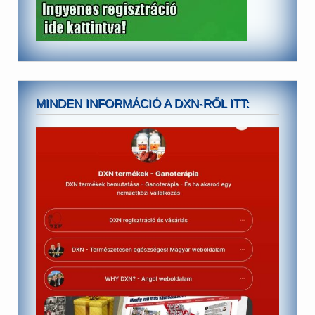
MINDEN INFORMÁCIÓ A DXN-RŐL ITT: