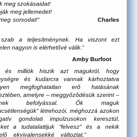
ják meg szokásaidat!
ják meg jellemedet!
 meg sorsodat!”
Charles
 szab a teljesítménynek. Ha viszont ezt
telen nagyon is elérhetővé válik.”
Burfoot
ók és milliók hiszik azt magukról, hogy
nységre és kudarcra vannak
kárhoztatva
ilyen megfoghatatlan erő hatásának
eztében, amelyre – meggyőződésük szerint –
senek befolyással. Ők maguk
ncsétlenségük” létrehozói, méghozzá azokon
atív gondolati impulzusokon keresztül,
ket a tudatalattijuk “felvesz” és a nekik
elő ekvivalensekké változtat.”