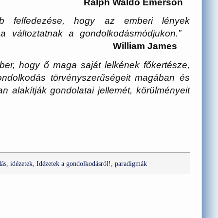
ldo Emerson
b felfedezése, hogy az emberi lények
 ha változtatnak a gondolkodásmódjukon.”
William James
er, hogy ő maga saját lelkének főkertésze,
 gondolkodás törvényszerűségeit magában és
n alakítják gondolatai jellemét, körülményeit
ás
,
idézetek
,
Idézetek a gondolkodásról!
,
paradigmák