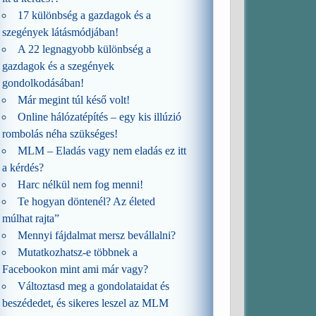
17 különbség a gazdagok és a
szegények látásmódjában!
A 22 legnagyobb különbség a
gazdagok és a szegények
gondolkodásában!
Már megint túl késő volt!
Online hálózatépítés – egy kis illúzió
rombolás néha szükséges!
MLM – Eladás vagy nem eladás ez itt
a kérdés?
Harc nélkül nem fog menni!
Te hogyan döntenél? Az életed
múlhat rajta”
Mennyi fájdalmat mersz bevállalni?
Mutatkozhatsz-e többnek a
Facebookon mint ami már vagy?
Változtasd meg a gondolataidat és
beszédedet, és sikeres leszel az MLM