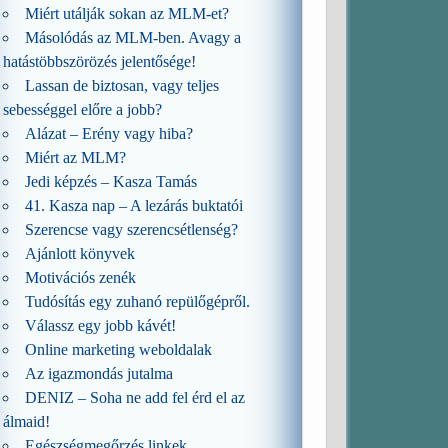
Miért utálják sokan az MLM-et?
Másolódás az MLM-ben. Avagy a
hatástöbbszörözés jelentősége!
Lassan de biztosan, vagy teljes
sebességgel előre a jobb?
Alázat – Erény vagy hiba?
Miért az MLM?
Jedi képzés – Kasza Tamás
41. Kasza nap – A lezárás buktatói
Szerencse vagy szerencsétlenség?
Ajánlott könyvek
Motivációs zenék
Tudósítás egy zuhanó repülőgépről.
Válassz egy jobb kávét!
Online marketing weboldalak
Az igazmondás jutalma
DENIZ – Soha ne add fel érd el az
álmaid!
Egészségmegőrzés linkek