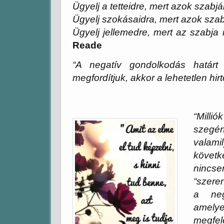
Ügyelj a tetteidre, mert azok szab
Ügyelj szokásaidra, mert azok szab
Ügyelj jellemedre, mert az szabja
Reade
“A negatív gondolkodás határt
megfordítjuk, akkor a lehetetlen hir
Amby 
“Milli
szegé
valam
követk
ninc
“szere
a neg
amelye
megfel