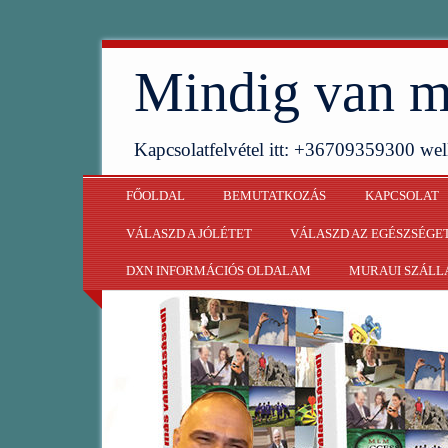
Mindig van m
Kapcsolatfelvétel itt: +36709359300 w
FŐOLDAL
BEMUTATKOZÁS
KAPCSOLAT
VÁLASZD A JÓLÉTET
VÁLASZD AZ EGÉSZSÉGE
DXN INFORMÁCIÓS OLDALAM
MURAUI SZÁLL