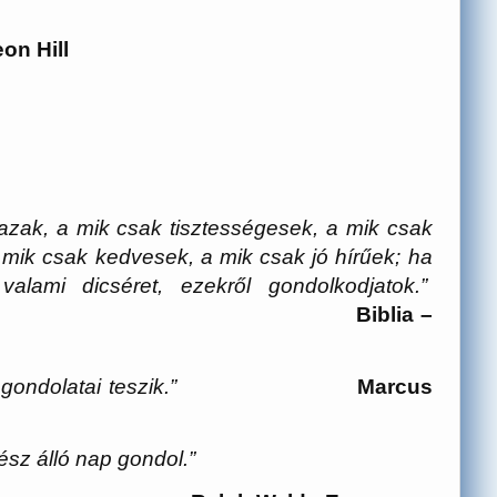
on Hill
gazak, a mik csak tisztességesek, a mik csak
 mik csak kedvesek, a mik csak jó hírűek; ha
lami dicséret, ezekről gondolkodjatok.”
Biblia –
ilyenné gondolatai teszik.”
Marcus
sz álló nap gondol.”