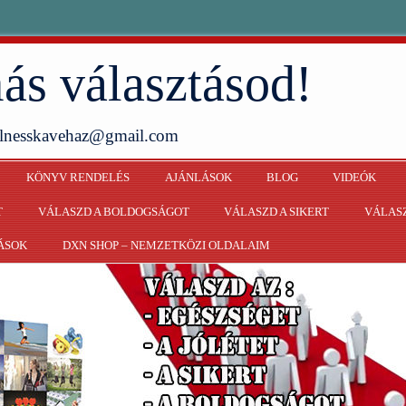
ás választásod!
ellnesskavehaz@gmail.com
KÖNYV RENDELÉS
AJÁNLÁSOK
BLOG
VIDEÓK
T
VÁLASZD A BOLDOGSÁGOT
VÁLASZD A SIKERT
VÁLASZ
ÁSOK
DXN SHOP – NEMZETKÖZI OLDALAIM