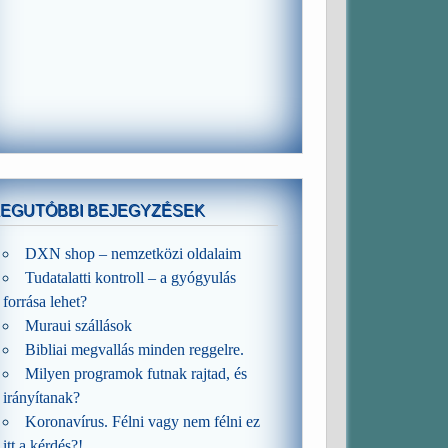
LEGUTÓBBI BEJEGYZÉSEK
DXN shop – nemzetközi oldalaim
Tudatalatti kontroll – a gyógyulás
forrása lehet?
Muraui szállások
Bibliai megvallás minden reggelre.
Milyen programok futnak rajtad, és
irányítanak?
Koronavírus. Félni vagy nem félni ez
itt a kérdés?!