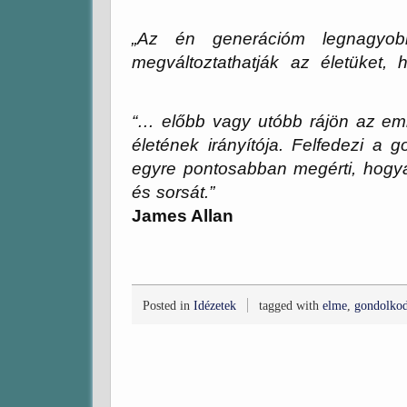
Ralph Wa
„
Az én generációm legnagyob
megváltoztathatják az életüket,
“… előbb vagy utóbb rájön az emb
életének irányítója. Felfedezi a
egyre pontosabban megérti,
hogya
és sorsát.”
James Allan
Posted in
Idézetek
tagged with
elme
,
gondolkod