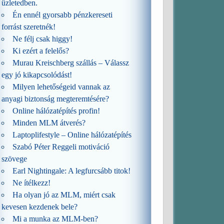
üzletedben.
Én ennél gyorsabb pénzkereseti
forrást szeretnék!
Ne félj csak higgy!
Ki ezért a felelős?
Murau Kreischberg szállás – Válassz
egy jó kikapcsolódást!
Milyen lehetőségeid vannak az
anyagi biztonság megteremtésére?
Online hálózatépítés profin!
Minden MLM átverés?
Laptoplifestyle – Online hálózatépítés
Szabó Péter Reggeli motiváció
szövege
Earl Nightingale: A legfurcsább titok!
Ne ítélkezz!
Ha olyan jó az MLM, miért csak
kevesen kezdenek bele?
Mi a munka az MLM-ben?