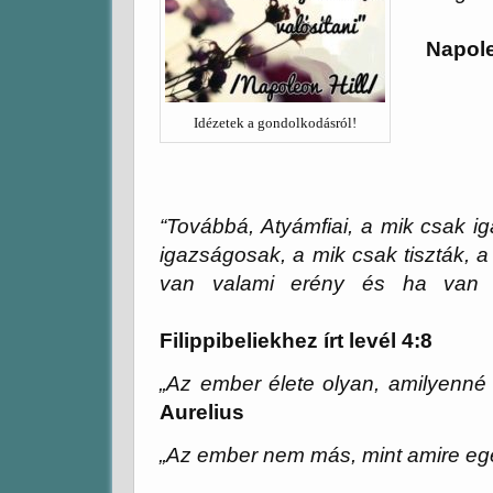
Napole
Idézetek a gondolkodásról!
“Továbbá, Atyámfiai, a mik csak i
igazságosak, a mik csak tiszták, a
van valami erény és ha van va
Filippibeliekhez írt levél 4:8
„Az ember élete olyan, am
Aurelius
„
Az ember nem más, mint amire egé